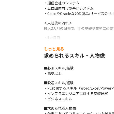
・通信会社のシステム

・公益団体向けの基幹システム

・CiscoやOracleなどの製品/サービスのサ
＜入社後の流れ＞

最大2カ月の研修で、ITの基礎や業務に必
・1カ月目

社内研修（アカウント設定）やITスクール
もっと見る
ます。
求められるスキル・人物像
・2か月目

配属決定の面談やその他個人に応じて必要な
■必須スキル/経験

プロジェクト配属後も継続的なサポートや
・高卒以上
らないことは先輩エンジニアに相談でき、
■歓迎スキル/経験

・PCに関するスキル（Word/Excel/Power
・インフラエンジニアに対する基礎理解

・ビジネススキル
■求められる人物像

・仕事においてコミュニケーション力がある