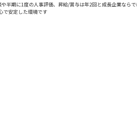
や半期に1度の人事評価、昇給/賞与は年2回と成長企業ならで
心で安定した環境です
ッセージ

