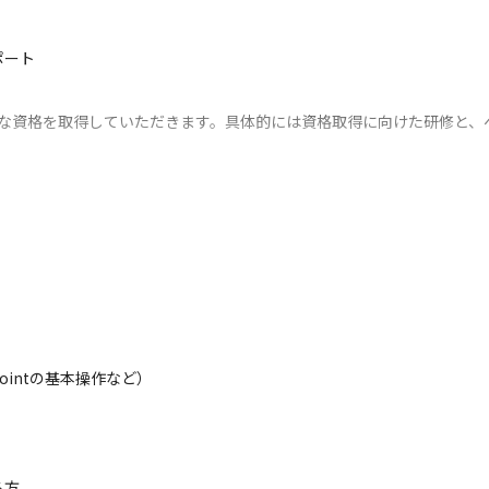
ポート
要な資格を取得していただきます。具体的には資格取得に向けた研修と
へ通学（現在はリモート受講）しCCNAの勉強をしていただきます。受
スキルを習得する研修（eラーニングツールを用いた動画視聴やSMBC
定期面談を行います。困ったことがあれば相談ができる環境です。また
安心して技術を学べます。
Pointの基本操作など）

方
