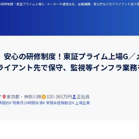
心の研修制度！東証プライム上場G／メーカーや通信会社、金融機関、官公庁などのクライアント先で
】安心の研修制度！東証プライム上場G／
ライアント先で保守、監視等インフラ業務
ア
東京都・神奈川県
320-365万円
正社員
積極的
残業月20時間未満
実務未経験歓迎
上場企業