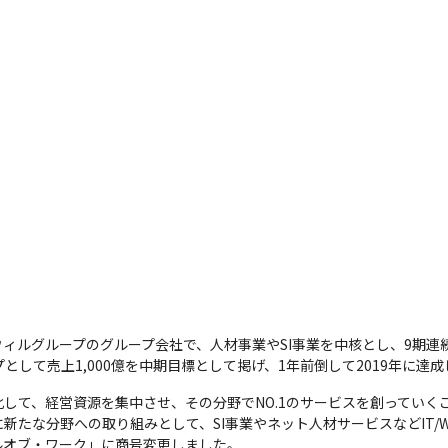
ィルグループのグループ会社で、人材事業やSI事業を中核とし、9期連
ープとして売上1,000億を中期目標として掲げ、1年前倒して2019年に達
して、経営資源を集中させ、その分野でNO.1のサービスを創っていく
新たな分野への取り組みとして、SI事業やネット人材サービスなどIT/
ィルオブ・ワーク」に商号変更しました。