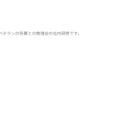
、ベテランの先輩との勉強会の社内研修です。
講費は当社が全額負担し、給与も満額支給し
外部研修など）を用意しています。
、基本的にチームを組んで携わるので、わか