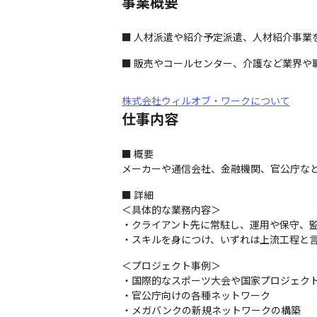
事業概要
■ 人材派遣や紹介予定派遣、人材紹介事業
■ 販売やコールセンター、介護など業界や
株式会社ウィルオブ・ワークについて
仕事内容
■ 概要

メーカーや通信会社、金融機関、官公庁な
■ 詳細

＜具体的な業務内容＞

・クライアント先に常駐し、運用や保守、監
・スキルを身につけ、いずれは上流工程と
＜プロジェクト事例＞

・国際的なスポーツ大会や国家プロジェクト
・官公庁向けの各種ネットワーク

・メガバンクの新規ネットワークの構築
