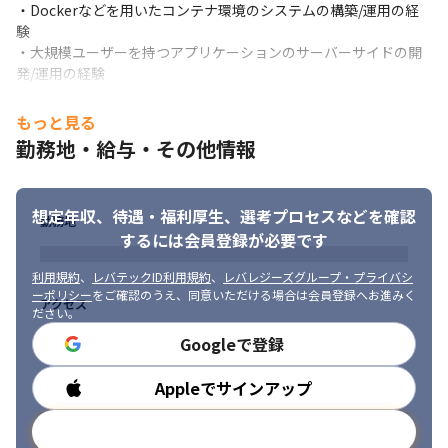
・Dockerなどを用いたコンテナ環境のシステムの構築/運用の経
・基本的には実務を通じて業務を覚えていき、さまざまなプロジ
験

ェクトに参画していく予定です
・大規模ユーザーを持つアプリケーションのサーバーサイドの開
■ この仕事の面白み、魅力

発/運用の経験

・既存プロダクトから新規プロダクトまで、幅広いシステムの開
・テストの自動化/テスト駆動の開発に対する理解と実践の経験

発に携われます

・Site Reliability Engineeringに対する理解と実践の経験
もっと見る
・開発言語/ツールや入社後の業務の関わり方を決められるなど、
勤務地・給与・その他情報
■ 求める人物像

自分で意見を発信しながら業務に参画できるので、裁量をもって
・精神的にタフでエネルギッシュな方

働けます

・ベンチャーのマインドで0から1を生み出すことを楽しめる方

・薬局を起点とした健康スマートシティの実現を目指しているの
想定年収、待遇・福利厚生、
選考プロセスなどを確認
・変化に柔軟に対応できる方

で、地域の課題に寄り添った課題解決に貢献できます

勤務地
・丁寧なコミュニケーションが取れる方

・現場の薬剤師との距離が近いので、現場の声を確認しながら、
するには会員登録が必要です
・日本の医療や健康に関心が高い方
開発を進められます
利用規約
、
レバテックID利用規約
、
レバレジーズグループ・プライバシ
ーポリシー
をご確認のうえ、同意いただける場合は会員登録へお進みく
アクセス
ださい。
Googleで登録
Appleでサインアップ
勤務時間
メールアドレスで登録