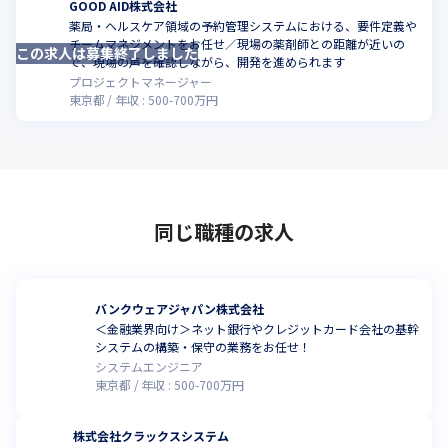
GOOD AID株式会社
薬局・ヘルスケア領域の予約管理システムにおける、要件定義や
チームマネジメントをお任せ／現場の薬剤師との距離が近いの
この求人は募集終了しました
で、現場の声を確認しながら、開発を進められます
プロジェクトマネージャー
東京都
年収 :
500
-
700
万円
同じ職種の求人
バンクウェアジャパン株式会社
＜金融業界向け＞ネット銀行やクレジットカード会社の基幹
システムの構築・保守の業務をお任せ！
システムエンジニア
東京都
年収 :
500
-
700
万円
株式会社クラックスシステム