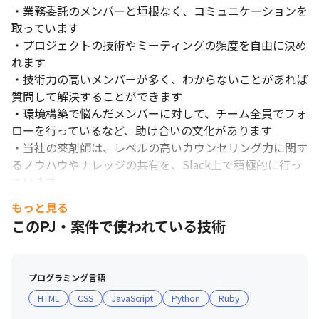
・業務委託のメンバーと垣根なく、コミュニケーションを
取っています

・プロジェクトの技術やミーティングの頻度を自由に決め
れます

・技術力の高いメンバーが多く、わからないことがあれば
質問して解決することができます

・環境構築で悩んだメンバーに対して、チーム全員でフォ
ローを行っているなど、助け合いの文化があります

・当社の薬剤師は、レベルの高いカウンセリング力に関す
るノウハウやナレッジの共有を、Slack上で積極的に行っ
ています

・金融業界出身やエンタメ業界出身など、バックグラウン
もっと見る
ドが当社のビジネスと異なるメンバーでも活躍しています

このPJ・案件で使われている技術
■ ミッション・ビジョン・バリューについて

社内のメンバーはミッション・ビジョン・バリューに共感
プログラミング言語
しており、以下の考えが浸透しています。

HTML
CSS
JavaScript
Python
Ruby
＜ミッション＞
