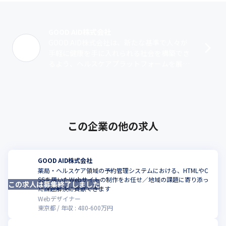
GOOD AID株式会社
GOOD AID株式会社は、新たな基準で人々が
手軽に健康を手に入れられる社会を構築でき
るよう、ヘルスケアプラットフォームを展開
する企業です。薬局事業では、販売条件を満
たす方に対し、処方箋なしで病院の薬･･･
この企業の他の求人
GOOD AID株式会社
薬局・ヘルスケア領域の予約管理システムにおける、HTMLやC
SSを用いたWebサイトの制作をお任せ／地域の課題に寄り添っ
この求人は募集終了しました
た課題解決に貢献できます
Webデザイナー
東京都
年収 :
480
-
600
万円