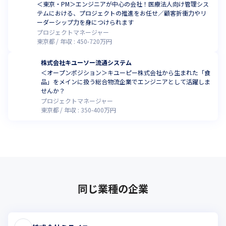
＜東京・PM＞エンジニアが中心の会社！医療法人向け管理シス
テムにおける、プロジェクトの推進をお任せ／顧客折衝力やリ
ーダーシップ力を身につけられます
プロジェクトマネージャー
東京都
年収 :
450
-
720
万円
株式会社キユーソー流通システム
＜オープンポジション＞キユーピー株式会社から生まれた「食
品」をメインに扱う総合物流企業でエンジニアとして活躍しま
せんか？
プロジェクトマネージャー
東京都
年収 :
350
-
400
万円
同じ業種の企業