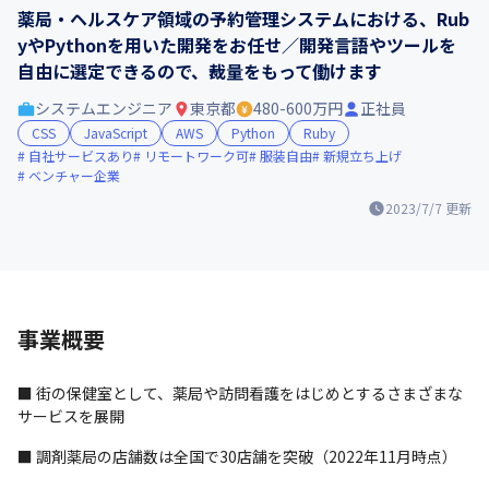
薬局・ヘルスケア領域の予約管理システムにおける、Rub
yやPythonを用いた開発をお任せ／開発言語やツールを
自由に選定できるので、裁量をもって働けます
システムエンジニア
東京都
480-600万円
正社員
CSS
JavaScript
AWS
Python
Ruby
自社サービスあり
リモートワーク可
服装自由
新規立ち上げ
ベンチャー企業
2023/7/7
更新
事業概要
■ 街の保健室として、薬局や訪問看護をはじめとするさまざまな
サービスを展開
■ 調剤薬局の店舗数は全国で30店舗を突破（2022年11月時点）