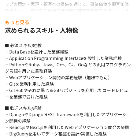
ップの策定・実現・顧客への提供を通じて、事業価値や顧客価値
を最大化し、総合的に医療の選択肢や健康を相談できる「ヘルス
ケアプラットフォーム」を構築することです。
もっと見る
＜募集背景＞

求められるスキル・人物像
当社事業の特徴である零売とは、薬剤師がカウンセリングを行う
ことで、処方箋なしで一部の医療用医薬品を販売できる制度で
■ 必須スキル/経験

す。当社の事業を通じて、健康スマートシティの実現を目指し、
・Data Baseを設計した業務経験

日本の社会課題の解決に貢献していきたいと考えています。その
・Application Programming Interfaceを設計した業務経験

事業を拡大していくために、今回新しいメンバーを募集していま
・PythonやRuby、Java、C++、C#、Goなどの汎用プログラミン
す。
グ言語を用いた業務経験

・Webアプリケーション開発の業務経験（趣味でも可）

＜開発体制＞

・Gitを業務利用した経験

・社内プロダクトマネージャー2名、業務委託のメンバー10名と一
・GitHubやそれに準じるGitリポジトリを利用したコードレビュ
緒に業務を進めていきます

ーを業務で受けた経験
・プロジェクトごとにチームを編成して、開発を行います

・コミュニケーションツールはSlack、タスク管理ツールは
■ 歓迎スキル/経験

BacklogやGitHubを使用しています
・DjangoやDjango REST frameworkを利用したアプリケーショ
ン開発の経験

＜入社後の流れ＞

・React.jsやNext.jsを利用したWebアプリケーション開発の経験

・1カ月程度、コードを読んだり、社内のコミュニケーションを確
・BigQueryを用いてデータ基盤を設計/実装した経験

認したりしながら、業務を覚えていきます
