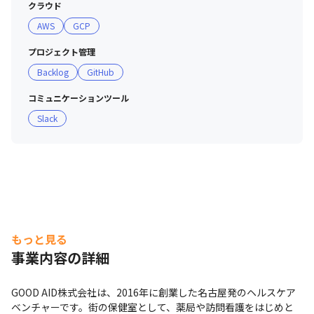
クラウド
・ヘルスケアに新たな基準を創り続け、世界をもっと
AWS
GCP
well-beingに

＜ビジョン＞

プロジェクト管理
・薬局のあり方を変え続ける「街の保健室」になる

Backlog
GitHub
＜バリュー＞

・すべての行動は誇りとプロ意識から

コミュニケーションツール
・学び続けよう、変わりつづけよう

Slack
・向き合おう、語り合おう

・タレント性を活かし、顧客に届けよう

・チームGOOD AID全員で最高の仕事を
もっと見る
事業内容の詳細
GOOD AID株式会社は、2016年に創業した名古屋発のヘルスケア
ベンチャーです。街の保健室として、薬局や訪問看護をはじめと