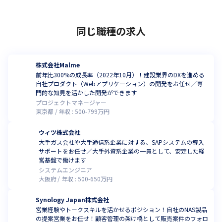
同じ職種の求人
株式会社Malme
前年比300%の成長率（2022年10月）！建設業界のDXを進める
自社プロダクト（Webアプリケーション）の開発をお任せ／専
門的な知見を活かした開発ができます
プロジェクトマネージャー
東京都
年収 :
500
-
799
万円
ウィツ株式会社
大手ガス会社や大手通信系企業に対する、SAPシステムの導入
サポートをお任せ／大手外資系企業の一員として、安定した経
営基盤で働けます
システムエンジニア
大阪府
年収 :
500
-
650
万円
Synology Japan株式会社
営業経験やトークスキルを活かせるポジション！自社のNAS製品
の提案営業をお任せ！顧客管理の架け橋として販売案件のフォロ