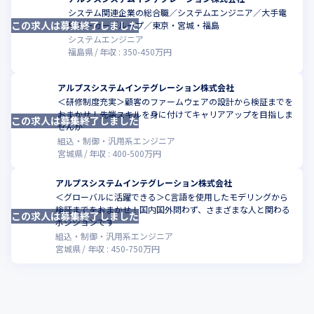
システム関連企業の総合職／システムエンジニア／大手電
この求人は募集終了しました
こ
機メーカーグループ／東京・宮城・福島
システムエンジニア
福島県
年収 :
350
-
450
万円
アルプスシステムインテグレーション株式会社
＜研修制度充実＞顧客のファームウェアの設計から検証までを
おまかせ！先端スキルを身に付けてキャリアアップを目指しま
この求人は募集終了しました
こ
せんか
組込・制御・汎用系エンジニア
宮城県
年収 :
400
-
500
万円
アルプスシステムインテグレーション株式会社
＜グローバルに活躍できる＞C言語を使用したモデリングから
検証までをおまかせ！国内国外問わず、さまざまな人と関わる
この求人は募集終了しました
こ
ポジションです
組込・制御・汎用系エンジニア
宮城県
年収 :
450
-
750
万円