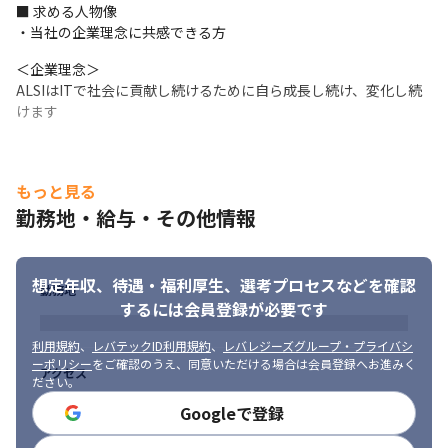
■ 求める人物像

集中して働く環境を整えています。
・当社の企業理念に共感できる方
＜企業理念＞

ALSIはITで社会に貢献し続けるために自ら成長し続け、変化し続
けます
もっと見る
勤務地・給与・その他情報
想定年収、待遇・福利厚生、
選考プロセスなどを確認
勤務地
するには会員登録が必要です
利用規約
、
レバテックID利用規約
、
レバレジーズグループ・プライバシ
ーポリシー
をご確認のうえ、同意いただける場合は会員登録へお進みく
アクセス
ださい。
Googleで登録