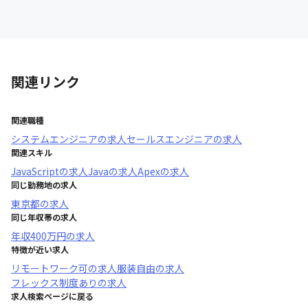
関連リンク
関連職種
システムエンジニア
の求人
セールスエンジニア
の求人
関連スキル
JavaScript
の求人
Java
の求人
Apex
の求人
同じ勤務地の求人
東京都
の求人
同じ年収帯の求人
年収
400万円
の求人
特徴が近い求人
リモートワーク可
の求人
服装自由
の求人
フレックス制度あり
の求人
求人検索ページに戻る