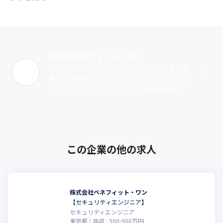
株式会社ベネフィット・ワン
株式会社ベネフィット・ワンは、1996年に創
業した福利厚生アウトソーシングサービスの
リーディングカンパニーです。当社は法人向
け福利厚生サービス『ベネフィット・ステー
ション』において、レジャーや生活、ス･･･
この企業の他の求人
株式会社ベネフィット・ワン
【セキュリティエンジニア】
セキュリティエンジニア
東京都
年収 :
500
-
900
万円