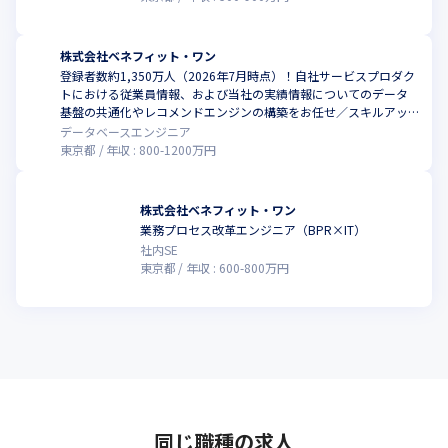
株式会社ベネフィット・ワン
登録者数約1,350万人（2026年7月時点）！自社サービスプロダク
トにおける従業員情報、および当社の実績情報についてのデータ
基盤の共通化やレコメンドエンジンの構築をお任せ／スキルアッ
プできる環境でお仕事しませんか？
データベースエンジニア
東京都
年収 :
800
-
1200
万円
株式会社ベネフィット・ワン
業務プロセス改革エンジニア（BPR×IT）
社内SE
東京都
年収 :
600
-
800
万円
同じ職種の求人