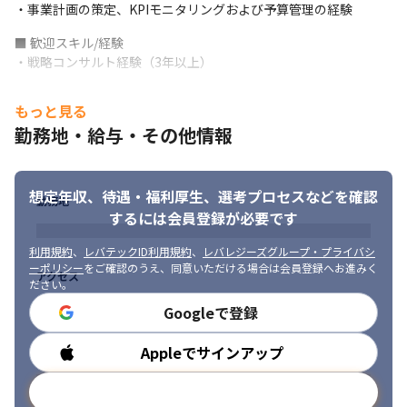
・事業計画の策定、KPIモニタリングおよび予算管理の経験
・約863万名の会員がいる自社サービスの開発に携われるため、や
りがいが大きいです

■ 歓迎スキル/経験

・社内の開発チームのコアメンバーとして、これから活躍できる
・戦略コンサルト経験（3年以上）
ポジションです

・風通しが良いため、新しい技術や手法の提案もしやすいです
■ 求める人物像

もっと見る
・受け身ではなく、自律的に学習を進められる方

勤務地・給与・その他情報
・コミュニケーション能力が高い方

・どんな仕事にも当事者意識を持って、常に改善を求められる方
想定年収、待遇・福利厚生、
選考プロセスなどを確認
勤務地
するには会員登録が必要です
利用規約
、
レバテックID利用規約
、
レバレジーズグループ・プライバシ
ーポリシー
をご確認のうえ、同意いただける場合は会員登録へお進みく
アクセス
ださい。
Googleで登録
Appleでサインアップ
勤務時間
メールアドレスで登録