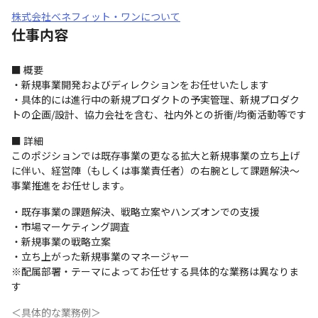
株式会社ベネフィット・ワンについて
仕事内容
■ 概要

・新規事業開発およびディレクションをお任せいたします

・具体的には進行中の新規プロダクトの予実管理、新規プロダク
トの企画/設計、協力会社を含む、社内外との折衝/均衡活動等です
■ 詳細

このポジションでは既存事業の更なる拡大と新規事業の立ち上げ
に伴い、経営陣（もしくは事業責任者）の右腕として課題解決〜
事業推進をお任せします。
・既存事業の課題解決、戦略立案やハンズオンでの支援

・市場マーケティング調査

・新規事業の戦略立案

・立ち上がった新規事業のマネージャー

※配属部署・テーマによってお任せする具体的な業務は異なりま
す
＜具体的な業務例＞
