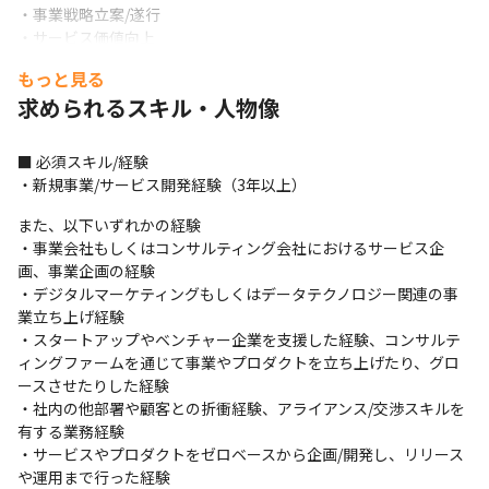
・事業戦略立案/遂行

・サービス価値向上

・予算作成/PL管理

もっと見る
・組織運営/マネジメント

求められるスキル・人物像
・各種マーケティング、資料作成
＜業務の流れ＞

■ 必須スキル/経験

・社内エンジニア、ベンダー含め、100～200名規模のプロジェク
・新規事業/サービス開発経験（3年以上）
トに参画します

・業務の連携やコミュニケーションは、4～5名で作られたチーム
また、以下いずれかの経験

で主に行います

・事業会社もしくはコンサルティング会社におけるサービス企
・タスクやスケジュールの確認は、対面またはTeamsを用いて行
画、事業企画の経験

っているほか、ツールではRedmineやBacklogなどのツールも活
・デジタルマーケティングもしくはデータテクノロジー関連の事
用しています

業立ち上げ経験

・外部のベンダーとやり取りをする場合は、Slackや他のツールを
・スタートアップやベンチャー企業を支援した経験、コンサルテ
使用する可能性があります
ィングファームを通じて事業やプロダクトを立ち上げたり、グロ
ースさせたりした経験

＜入社後の流れ＞

・社内の他部署や顧客との折衝経験、アライアンス/交渉スキルを
・スキルにあわせて、先輩エンジニアからOJTを受けて業務を行
有する業務経験

います
・サービスやプロダクトをゼロベースから企画/開発し、リリース
や運用まで行った経験

■ この仕事の面白み、魅力
