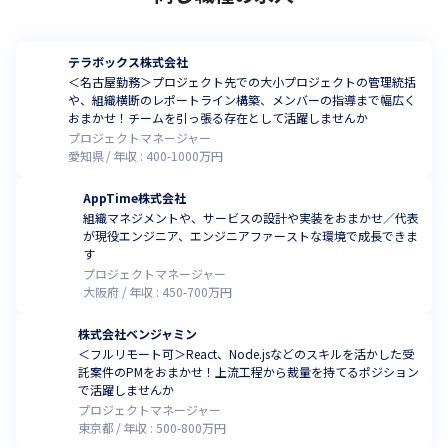
テラボックス株式会社
＜名古屋勤務＞プロジェクト先での大小プロジェクトの管理統括
や、組織横断のレポートライン構築、メンバーの指導まで幅広く
おまかせ！チームを引っ張る存在として活躍しませんか
プロジェクトマネージャー
愛知県
年収 :
400
-
1000
万円
AppTime株式会社
組織マネジメントや、サービスの設計や実装をおまかせ／代表
が現役エンジニア、エンジニアファーストな環境で成長できま
す
プロジェクトマネージャー
大阪府
年収 :
450
-
700
万円
株式会社ベンジャミン
＜フルリモート可＞React、Node.jsなどのスキルを活かした受
託案件のPMをおまかせ！上流工程から裁量を持てるポジション
で活躍しませんか
プロジェクトマネージャー
東京都
年収 :
500
-
800
万円