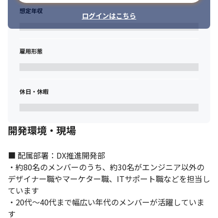
想定年収
ログインはこちら
2022年度からCMの放映も始まり、HRtech企業として再発進して
雇用形態
います。
休日・休暇
開発環境・現場
■ 配属部署：DX推進開発部

・約80名のメンバーのうち、約30名がエンジニア以外の
デザイナー職やマーケター職、ITサポート職などを担当し
ています

・20代～40代まで幅広い年代のメンバーが活躍していま
す
