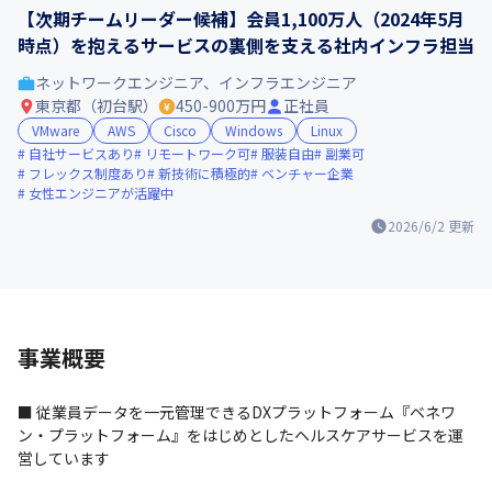
【次期チームリーダー候補】会員1,100万人（2024年5月
時点）を抱えるサービスの裏側を支える社内インフラ担当
ネットワークエンジニア、インフラエンジニア
東京都（初台駅）
450-900万円
正社員
VMware
AWS
Cisco
Windows
Linux
自社サービスあり
リモートワーク可
服装自由
副業可
フレックス制度あり
新技術に積極的
ベンチャー企業
女性エンジニアが活躍中
2026/6/2
更新
事業概要
■ 従業員データを一元管理できるDXプラットフォーム『ベネワ
ン・プラットフォーム』をはじめとしたヘルスケアサービスを運
営しています