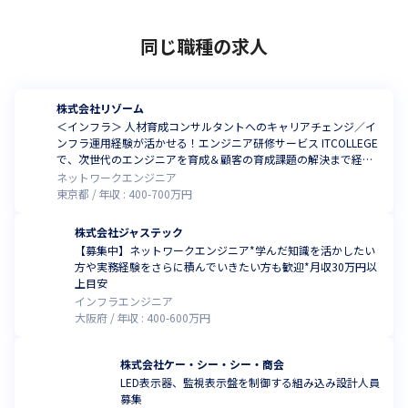
同じ職種の求人
株式会社リゾーム
＜インフラ＞ 人材育成コンサルタントへのキャリアチェンジ／イ
ンフラ運用経験が活かせる！エンジニア研修サービス ITCOLLEGE
で、次世代のエンジニアを育成＆顧客の育成課題の解決まで経験
領域を広げませんか？
ネットワークエンジニア
東京都
年収 :
400
-
700
万円
株式会社ジャステック
【募集中】ネットワークエンジニア*学んだ知識を活かしたい
方や実務経験をさらに積んでいきたい方も歓迎*月収30万円以
上目安
インフラエンジニア
大阪府
年収 :
400
-
600
万円
株式会社ケー・シー・シー・商会
LED表示器、監視表示盤を制御する組み込み設計人員
募集