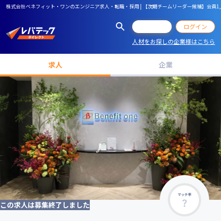
株式会社ベネフィット・ワンのエンジニア求人・転職・採用 | 【次期チームリーダー候補】会員1,
会員登録
ログイン
人材をお探しの企業様はこちら
求人
企業
マッチ率
この求人は募集終了しました