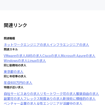
関連リンク
関連職種
ネットワークエンジニア
の求人
インフラエンジニア
の求人
関連スキル
VMware
の求人
AWS
の求人
Cisco
の求人
Microsoft Azure
の求人
Windows
の求人
Linux
の求人
同じ勤務地の求人
東京都
の求人
同じ年収帯の求人
年収
400万円
の求人
特徴が近い求人
自社サービスあり
の求人
リモートワーク可
の求人
服装自由
の求人
副業可
の求人
フレックス制度あり
の求人
新技術に積極的
の求人
ベンチャー企業
の求人
女性エンジニアが活躍中
の求人