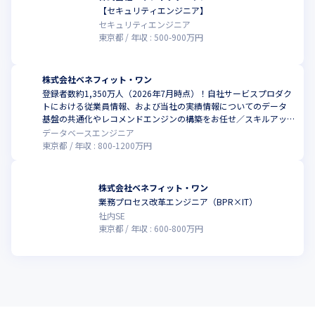
【セキュリティエンジニア】
セキュリティエンジニア
東京都
年収 :
500
-
900
万円
株式会社ベネフィット・ワン
登録者数約1,350万人（2026年7月時点）！自社サービスプロダク
トにおける従業員情報、および当社の実績情報についてのデータ
基盤の共通化やレコメンドエンジンの構築をお任せ／スキルアッ
プできる環境でお仕事しませんか？
データベースエンジニア
東京都
年収 :
800
-
1200
万円
株式会社ベネフィット・ワン
業務プロセス改革エンジニア（BPR×IT）
社内SE
東京都
年収 :
600
-
800
万円