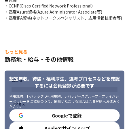
・CCNP(Cisco Certified Network Professional）

・高度Azure資格(Azure Administrator Associate等)

・高度IPA資格(ネットワークスペシャリスト、応用情報技術者等)
もっと見る
勤務地・給与・その他情報
想定年収、待遇・福利厚生、
選考プロセスなどを確認
勤務地
するには会員登録が必要です
利用規約
、
レバテックID利用規約
、
レバレジーズグループ・プライバシ
ーポリシー
をご確認のうえ、同意いただける場合は会員登録へお進みく
アクセス
ださい。
Googleで登録
Appleでサインアップ
勤務時間