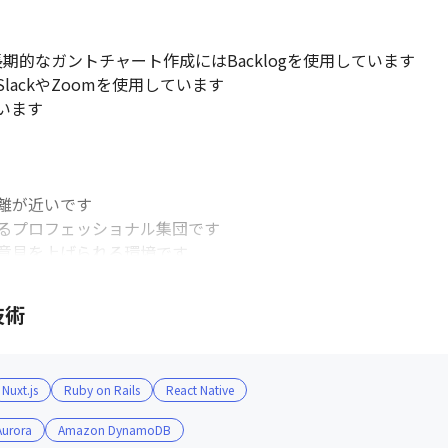
長期的なガントチャート作成にはBacklogを使用しています

ackやZoomを使用しています

います

が近いです

るプロフェッショナル集団です

意見を上げられる環境です

技術
トで対応しています
Nuxt.js
Ruby on Rails
React Native
urora
Amazon DynamoDB