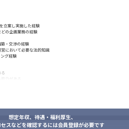
を立案し実施した経験

どの企画業務の経験

築・交渉の経験

営において必要な法的知識

ィング経験
供します。
スピード感を持った開発を体験でき
る

能力がある



滑に行える
想定年収、待遇・福利厚生、
ロセスなどを確認するには会員登録が必要です