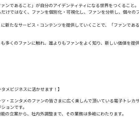
ァンであること」が自分のアイデンティティになる世界をつくること。

るだけではなく、ファンを個別化・可視化し、ファンを分析し、個々の
こに新たなサービス・コンテンツを提供していくことで、「ファンであ
りも多くのファンに触れ、誰よりもファンをよく知り、新しい価値を提
ンタメビジネスに活かせます！】
ツ・エンタメのファンの皆さまに広く楽しんで頂いている電子トレカサー
ションです。

機能の立案から、社内外調整まで、その業務は多岐にわたります。