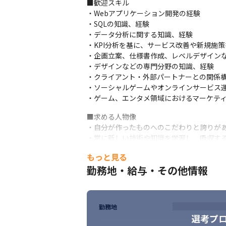
■歓迎スキル

・Webアプリケーション開発の経験

・SQLの知識、経験

・データ分析に関する知識、経験

・KPI分析を基に、サービス改善や新規施策
・企画立案、仕様書作成、レベルデザインな
・デザインなどの専門分野の知識、経験

・クライアント・外部パートナーとの関係構
・ソーシャルゲームやオンラインサービス運
・ゲーム、エンタメ領域におけるマーケテ
■求める人物像

電子トレカ®︎を用いたファンシステムを提
・自分が作ったものへのこだわりと誇りがあ
・常に新しい技術や知識を学習し、吸収する
・人を楽しませることへの情熱と愛情がある
もっと見る
・社内外問わず、コミュニケーションを円
勤務地・給与・その他情報
勤務地
選考プ