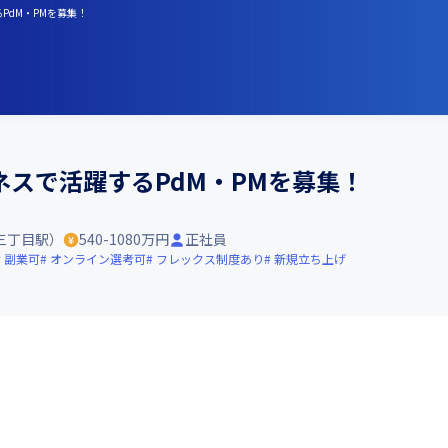
るPdM・PMを募集！
スで活躍するPdM・PMを募集！
三丁目駅）
540-1080万円
正社員
副業可
オンライン選考可
フレックス制度あり
新規立ち上げ