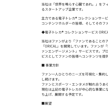
当社は「世界を鳴らす心臓であれ。」をフ
るスタートアップ企業です。
主力である電子トレカ®︎ コレクションサー
コンテンツホルダーの皆様、そしてそのフ
◆電子トレカ®︎ コレクションサービス ORIC
当社はファンがより「ファンであることのア
「ORICAL」を開発しています。ファン
ァンエンゲージメント」サービスです。プロ
ビスとしてファンの皆様へコンテンツを提
■ 事業方針
ファン一人ひとりのニーズを可視化・集約
し続けます。

ファンとスポーツ・エンタメが触れ合うあら
現在は上記の電子トレカが中心的な事業に
ち上げ、展開する予定です。
■展望