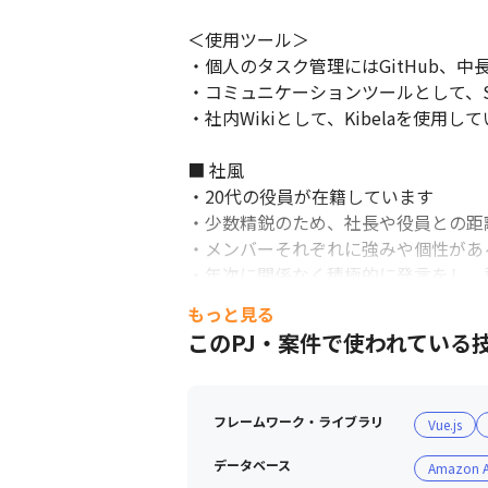
＜使用ツール＞

・個人のタスク管理にはGitHub、中
・コミュニケーションツールとして、Sl
・社内Wikiとして、Kibelaを使用して
■ 社風

・20代の役員が在籍しています

・少数精鋭のため、社長や役員との距離
・メンバーそれぞれに強みや個性があ
・年次に関係なく積極的に発言をし、
もっと見る
■ 職場環境

このPJ・案件で使われている
・週に1～2回出社、その他はリモー
フレームワーク・ライブラリ
Vue.js
データベース
Amazon A