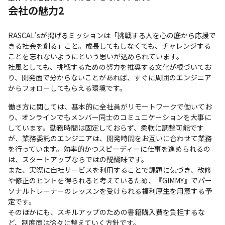
会社の魅力2
RASCAL'sが掲げるミッションは「挑戦する人を心の底から応援で
きる社会を創る」こと。成長してもしなくても、チャレンジする
ことを忘れないようにという思いが込められています。

社風としても、挑戦するための努力を推奨する文化が根づいてお
り、開発面で分からないことがあれば、すぐに周囲のエンジニア
からフォローしてもらえる環境です。
働き方に関しては、基本的に全社員がリモートワークで働いてお
り、オンラインでもメンバー同士のコミュニケーションを大事に
しています。勤務時間は固定しておらず、柔軟に調整可能です
が、業務委託のエンジニアは、開発時間をお互いに合わせて業務
を行っています。効率的かつスピーディーに仕事を進められるの
は、スタートアップならではの醍醐味です。

また、実際に自社サービスを利用することで課題に気づき、改修
や修正のヒントを得られると考えているため、『GIMMY』でパー
ソナルトレーナーのレッスンを受けられる福利厚生を用意する予
定です。

そのほかにも、スキルアップのための書籍購入費を負担するな
ど、制度面は徐々に整えていく方針です。