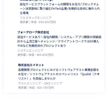
自社サービスプラットフォームの開発をお任せ/ブロックチェ
ーン決済領域に取り組むFinTech企業/先端的な技術に触れられ
る環境
フルスタックエンジニア
東京都
年収 :
650
-
850
万円
フォーグローブ株式会社
自社サービスあり！自社内開発／システム・アプリ開発の詳細設
計から上流工程へチャレンジ／クライアントワークではDX導入
やAIなど先端技術のプロジェクトあり
システムエンジニア
東京都
年収 :
400
-
850
万円
株式会社エイネット
各種開発プロジェクトにおけるソフトウェアテスト業務全般を
お任せ／ソフトウェアテストのスペシャリスト「Qualist（クオ
リスト）」を目指しませんか
テストエンジニア・QAエンジニア
東京都
年収 :
420
-
700
万円