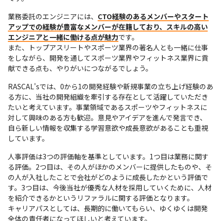
業務委託のエンジニアには、
CTO経験のあるメンバーやスタート
アップでの経験が豊富なメンバーが在籍しており、スキルの高い
エンジニアと一緒に働ける点が魅力
です。

また、トップアスリートやスポーツ業界の著名人とも一緒に仕事
をしながら、開発を通してスポーツ業界やフィットネス業界に貢
献できる点も、やりがいにつながるでしょう。
RASCAL'sでは、0から1の開発経験や新規事業の立ち上げ経験のあ
る方に、当社の開発組織を牽引する存在として活躍していただき
たいと考えています。事業領域であるスポーツやフィットネスに
対して興味のある方も歓迎。意見やアイデアを進んで発言でき、
自ら新しい情報を収集する学習意欲や成長意欲があることも重視
しています。
人事評価は3つの評価軸を基準としています。1つ目は業務に関す
る評価。2つ目は、その人がほかのメンバーに提供したものや、そ
の人が入社したことで会社がどのように成長したかという評価で
す。3つ目は、今後当社が優秀な人材を採用していくために、人材
を紹介できるかというリファラルに関する評価となります。

キャリアパスとしては、長期的に働いてもらい、ゆくゆくは開発
全体の責任者になってほしいと考えています。