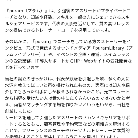
『puram（プラム）』は、引退後のアスリートがプライベートコ
ーチとなり、知識や経験、スキルを一般の方にシェアできるスキ
ルシェアサービスです。代表の人脈を活かして、質の高いレッス
ンを提供できるトレーナー・コーチを採用しています。
そのほかに、『puram』でコーチをしている方のストーリーをイ
ンタビュー形式で発信するオウンドメディア『puramLibrary（プ
ラムライブラリー）』や、イベントの企画・運営、スイムレッス
ンの受託業務、IT導入サポートからHP・Webサイトの受託開発な
どを行っています。
当社の設立のきっかけは、代表が競泳を引退した際、多くの人に
水泳を教えてほしいと声を掛けられたものの、実際には知人や紹
介してもらった相手にしか教えられなかったこと。元アスリート
から指導を受けたい人は世の中にたくさんいるのではないかと考
え、両者がマッチングする場を作りたいという思いから、当社を
創業しました。

サービスを通して引退したアスリートのセカンドキャリアをサポ
ートするとともに、顧客管理や予約管理などの煩雑さを解消する
ことで、フリーランスのコーチやパーソナルトレーナーに本質的
な指導をすることに集中してもらうことを目指しています。