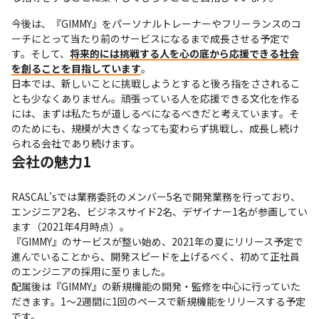
今後は、『GIMMY』をパーソナルトレーナーやフリーランスのコ
ーチにとって当たり前のサービスになるまで成長させる予定で
す。そして、
将来的には挑戦する人を心の底から応援できる社会
を創ることを目指しています
。

日本では、新しいことに挑戦しようとすると後ろ指をさされるこ
とも少なくありません。頑張っている人を応援できる文化を作る
には、まずは私たちが道しるべになるべきだと考えています。そ
のためにも、規模が大きくなっても変わらず挑戦し、成長し続け
られる会社であり続けます。
会社の魅力1
RASCAL'sでは業務委託のメンバー5名で開発業務を行っており、
エンジニア2名、ビジネスサイド2名、デザイナー1名が参画してい
ます（2021年4月時点）。

『GIMMY』のサービスが整い始め、2021年の夏にリリース予定で
進んでいることから、開発スピードを上げるべく、初めて正社員
のエンジニアの採用に至りました。

配属後は『GIMMY』の新規機能の開発・監修を中心に行っていた
だきます。1～2週間に1回のペースで新規機能をリリースする予定
です。