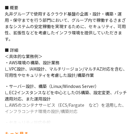
■ 概要

丸井グループで使用するクラウド基盤の企画・設計・構築・運
用・保守までを行う部門において、グループ内で稼働するさまざ
まなシステムの安定稼働を実現するために、セキュリティ、可用
性、拡張性などを考慮したインフラ環境を提供していただきま
す。
■ 詳細

＜具体的な業務例＞

・AWS環境の構築、設計業務

∟VPC設計、IAM設計、マルチリージョン/マルチAZ対応を含む、
可用性やセキュリティを考慮した設計/構築作業
・サーバー設計、構築（Linux/Windows Server）

∟EC2インスタンスなどを中心としたOS構築、設定変更、パッチ
適用対応、また運用設計

∟AWSのコンテナサービス（ECS/Fargate　など）を活用した、
インフラコンテナ環境の設計/構築対応
・セキュリティ対応全般

∟AWSネイティブサービス（Security Hub、GuardDuty　など）
もっと見る