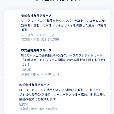
株式会社丸井グループ
丸井グループのDB基盤を担うメンバーを募集／システムの安
定稼働・性能・可用性・セキュリティを考慮した運用・改善を
推進
データベースエンジニア
東京都
年収 :
518
-
741
万円
株式会社丸井グループ
830万人以上の会員様がいる当グループのクレジットカード
「エポスカード」システム開発における最上流工程をお任せし
ます！
社内SE
東京都
年収 :
537
-
985
万円
株式会社丸井グループ
ローコードツールの活用および人材育成を推進し、丸井グルー
プ全社の業務DXを推進／ローコードスキルを広め、現場主導の
業務改善文化を醸成します
社内SE
東京都
年収 :
485
-
565
万円