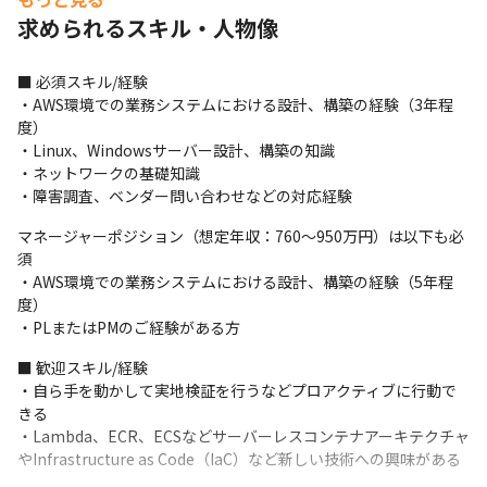
やOSレベルのセキュリティ設定、ログ監査対応　など
求められるスキル・人物像
■ この仕事の面白み、魅力

・クラウドサービスを活用し、グループ内のシステムインフラを
■ 必須スキル/経験

担当する重要ポジションに携われます

・AWS環境での業務システムにおける設計、構築の経験（3年程
・自社サービスのシステムをユーザーと近い距離で一緒に作れる
度）

環境です

・Linux、Windowsサーバー設計、構築の知識

・フィンテックや小売など丸井グループの幅広い事業運営に携わ
・ネットワークの基礎知識

ることができます

・障害調査、ベンダー問い合わせなどの対応経験
・自身の提案や意見が採用されやすく、自らチャレンジできる環
境です
マネージャーポジション（想定年収：760～950万円）は以下も必
須

・AWS環境での業務システムにおける設計、構築の経験（5年程
度）

・PLまたはPMのご経験がある方
■ 歓迎スキル/経験

・自ら手を動かして実地検証を行うなどプロアクティブに行動で
きる

・Lambda、ECR、ECSなどサーバーレスコンテナアーキテクチャ
やInfrastructure as Code（IaC）など新しい技術への興味がある