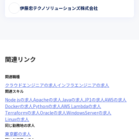
伊藤忠テクノソリューションズ株式会社
関連リンク
関連職種
クラウドエンジニア
の求人
インフラエンジニア
の求人
関連スキル
Node.js
の求人
Apache
の求人
Java
の求人
JP1
の求人
AWS
の求人
Docker
の求人
Python
の求人
AWS Lambda
の求人
Terraform
の求人
Oracle
の求人
WindowsServer
の求人
Linux
の求人
同じ勤務地の求人
東京都
の求人