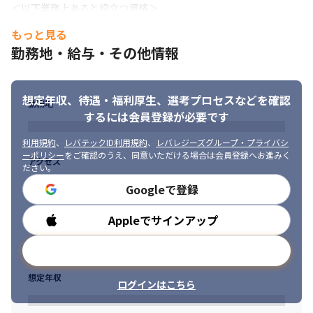
＜以下業務上あると役立つ資格＞

・AWS Certified Solutions Architect

もっと見る
・Linux Professional Institute Certification

勤務地・給与・その他情報
・Oracle Master

・基本情報技術者
■ 求める人物像

想定年収、待遇・福利厚生、
選考プロセスなどを確認
勤務地
・自己成長のためチャレンジの機会が欲しい方

するには会員登録が必要です
・より上流工程から物事を考え、本質的な仕事がしたい方

・風通し良く、互いに意見を言い合える環境で切磋琢磨したい方

利用規約
、
レバテックID利用規約
、
レバレジーズグループ・プライバシ
・自身の携わったシステム、サービスがユーザーのためになって
ーポリシー
をご確認のうえ、同意いただける場合は会員登録へお進みく
アクセス
いる実感が欲しい方
ださい。
Googleで登録
Appleでサインアップ
勤務時間
メールアドレスで登録
想定年収
ログインはこちら