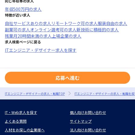
同じ年収帯の求人
年収
500万円
の求人
特徴が近い求人
自社サービスあり
の求人
リモートワーク可
の求人
服装自由
の求人
副業可
の求人
オンライン選考可
の求人
新技術に積極的
の求人
残業月20時間未満
の求人
上場企業
の求人
求人検索ページに戻る
ITエンジニア・デザイナー求人を探す
応募へ進む
ITエンジニア・デザイナーの求人・転職TOP
ITエンジニア・デザイナーの求人・転職を探
IT・Web求人を探す
個人向けお問い合わせ
よくある質問
サイトマップ
人材をお探しの企業様へ
法人向けお問い合わせ