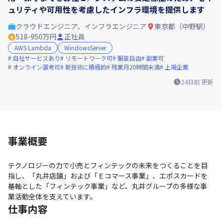
ュリティや可用性を考慮したインフラ環境を提供します
クラウドエンジニア、インフラエンジニア
東京都（中野駅）
518-950万円
正社員
AWS Lambda
WindowsServer
自社サービスあり
リモートワーク可
服装自由
副業可
オンライン選考可
新技術に積極的
残業月20時間未満
上場企業
24日前
更新
事業概要
テクノロジーの力で小売とフィンテックの未来をつくることを目
指し、「丸井店舗」および「Ｅコマース事業」、エポスカードを
基軸とした「フィンテック事業」など、丸井グループの多様な事
業活動全体を支えています。
仕事内容