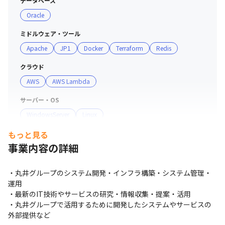
データベース
Oracle
ミドルウェア・ツール
Apache
JP1
Docker
Terraform
Redis
クラウド
AWS
AWS Lambda
サーバー・OS
WindowsServer
Linux
もっと見る
プロジェクト管理
事業内容の詳細
Git
支給PC
・丸井グループのシステム開発・インフラ構築・システム管理・
Windows
運用

・最新のIT技術やサービスの研究・情報収集・提案・活用

・丸井グループで活用するために開発したシステムやサービスの
外部提供など