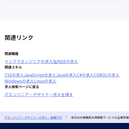
関連リンク
関連職種
インフラエンジニア
の求人
社内SE
の求人
関連スキル
CSS
の求人
JavaScript
の求人
Java
の求人
C#
の求人
COBOL
の求人
Windows
の求人
Linux
の求人
求人検索ページに戻る
ITエンジニア・デザイナー求人を探す
ITエンジニア・デザイナーの求人・転職TOP
株式会社教職員共済情報サービスの企業詳細