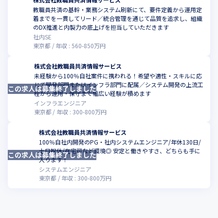
教職員共済の基幹・業務システム刷新にて、要件定義から運用定
着までを一貫してリード／統合管理を通じて品質を追求し、組織
こ
のDX推進と内製力の底上げを担当していただきます
社内SE
東京都
年収 :
560
-
850
万円
株式会社教職員共済情報サービス
未経験から100％自社案件に携われる！希望や適性・スキルに応
じて開発部門またはインフラ部門に配属／システム開発の上流工
この求人は募集終了しました
程から運用・保守まで幅広い経験が積めます
インフラエンジニア
東京都
年収 :
300
-
800
万円
株式会社教職員共済情報サービス
100％自社内開発のPG・社内システムエンジニア/年休130日/
土日祝休/在宅可など環境◎ 安定と働きやすさ、どちらも手に
この求人は募集終了しました
入ります！
システムエンジニア
東京都
年収 :
300
-
800
万円