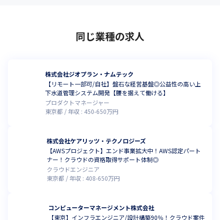
同じ業種の求人
株式会社ジオプラン・ナムテック
【リモート一部可/自社】盤石な経営基盤◎公益性の高い上
下水道管理システム開発【腰を据えて働ける】
プロダクトマネージャー
東京都
年収 :
450
-
650
万円
株式会社ケアリッツ・テクノロジーズ
【AWSプロジェクト】エンド事業拡大中！AWS認定パート
ナー！クラウドの資格取得サポート体制◎
クラウドエンジニア
東京都
年収 :
408
-
650
万円
コンピューターマネージメント株式会社
【東京】インフラエンジニア/設計構築90％！クラウド案件