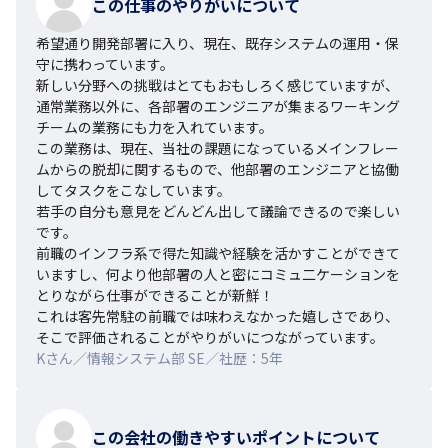
この仕事のやりがいについて
希望通り開発部署に入り、現在、既存システムの運用・保
守に携わっています。

新しい分野への挑戦はとてもおもしろく感じていますが、
通常業務以外に、各部署のエンジニアが集まるワーキング
チームの業務にも力を入れています。

この業務は、現在、当社の課題になっているメインフレー
ムからの脱却に関するもので、他部署のエンジニアと協働
してタスクをこなしています。

若手の自分も意見をどんどん出して議論できるので楽しい
です。

前職のインフラ系で得た知識や経験を活かすことができて
いますし、何より他部署の人と密にコミュ二ケーションを
とりながら仕事ができることが新鮮！　

これは客先常駐の前職では味わえなかった嬉しさであり、
そこで評価されることがやりがいにつながっています。
Kさん／情報システム部 SE／社歴：5年
この会社の働きやすいポイントについて