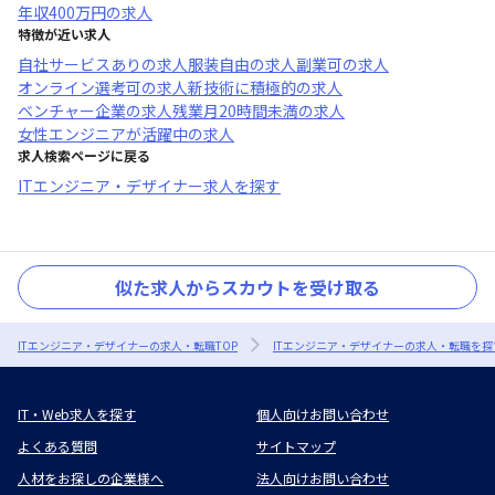
年収
400万円
の求人
特徴が近い求人
自社サービスあり
の求人
服装自由
の求人
副業可
の求人
オンライン選考可
の求人
新技術に積極的
の求人
ベンチャー企業
の求人
残業月20時間未満
の求人
女性エンジニアが活躍中
の求人
求人検索ページに戻る
ITエンジニア・デザイナー求人を探す
似た求人からスカウトを受け取る
ITエンジニア・デザイナーの求人・転職TOP
ITエンジニア・デザイナーの求人・転職を探
IT・Web求人を探す
個人向けお問い合わせ
よくある質問
サイトマップ
人材をお探しの企業様へ
法人向けお問い合わせ