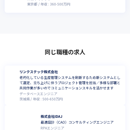
東京都
年収 :
360
-
500
万円
同じ職種の求人
リンクステック株式会社
老朽化している生産管理システムを刷新するため新システムとし
て選定、立ち上げに伴うプロジェクト管理を担当／多様な部署と
共同作業が多いのでコミュニケーションスキルを活かせます
データベースエンジニア
茨城県
年収 :
500
-
650
万円
株式会社IDAJ
最適設計（CAO）コンサルティングエンジニア
RPAエンジニア