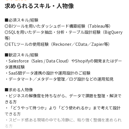
求められるスキル・人物像
＜変更の範囲＞会社の定める業務
■必須スキル/経験

◎BIツールを用いたダッシュボード構築経験（Tableau等）

◎SQLを用いたデータ抽出・分析・テーブル設計経験（BigQuery
等）

◎ETLツールの使用経験（Reckoner／CData／Zapier等）
■歓迎スキル/経験

・Salesforce（Sales / Data Cloud）やShopifyの開発またはデー
タ連携経験

・SaaS間データ連携の設計や運用設計のご経験

・データマート／メタデータ管理／ログ設計などの運用知見
■求める人物像

・ビジネスの解像度を持ちながら、データで課題を整理・解決で
きる方

・「どうやって持つか」より「どう使われるか」まで考えて設計
できる方

・スピード感ある現場の中でも冷静に、粘り強く整備を進められ
る方