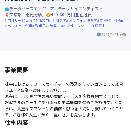
データベースエンジニア、データサイエンティスト
東京都（恵比寿駅）
400-600万円
正社員
自社サービスあり
服装自由
副業可
オンライン選考可
新技術に積極的
ベンチャー企業
残業月20時間未満
女性エンジニアが活躍中
2026/1/21
更新
事業概要
社会におけるリユースカルチャーの浸透をミッションとして総合
リユース事業を展開しております。

現在は、より専門性の高い買取サービスを多数展開することで、
お客さまのニーズに寄り添った事業展開を進めております。私た
ちは、貴重なブランド品の価値と想いを大切にし繋いでいくこと
で、お客様の人生に輝く「豊かさ」を提供します。
仕事内容