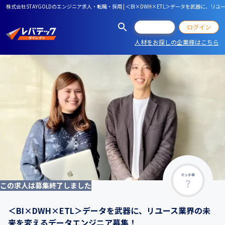
株式会社STAYGOLDのエンジニア求人・転職・採用 | ＜BI×DWH×ETL＞データを武器に、
会員登録
ログイン
人材をお探しの企業様はこちら
マッチ率
この求人は募集終了しました
＜BI×DWH×ETL＞データを武器に、リユース業界の未
来を変えるデータエンジニア募集！