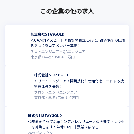
この企業の他の求人
株式会社STAYGOLD
＜QA＞開発スピード×品質の両立に挑む。品質保証の仕組
こ
みをつくるコアメンバー募集！
テストエンジニア・QAエンジニア
東京都
年収 :
350
-
450
万円
株式会社STAYGOLD
＜リードエンジニア＞開発技術と仕組化をリードする技
こ
術責任者を募集！
フロントエンドエンジニア
東京都
年収 :
700
-
910
万円
株式会社STAYGOLD
＜裁量を持って活躍！＞アパレルリユースの開発ディレクタ
こ
ーを募集します！年休132日｜残業ほぼなし
Webディレクター