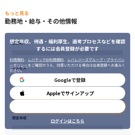
もっと見る
勤務地・給与・その他情報
想定年収、待遇・福利厚生、
選考プロセスなどを確認
勤務地
するには会員登録が必要です
利用規約
、
レバテックID利用規約
、
レバレジーズグループ・プライバシ
ーポリシー
をご確認のうえ、同意いただける場合は会員登録へお進みく
アクセス
ださい。
Googleで登録
Appleでサインアップ
勤務時間
メールアドレスで登録
想定年収
ログインはこちら