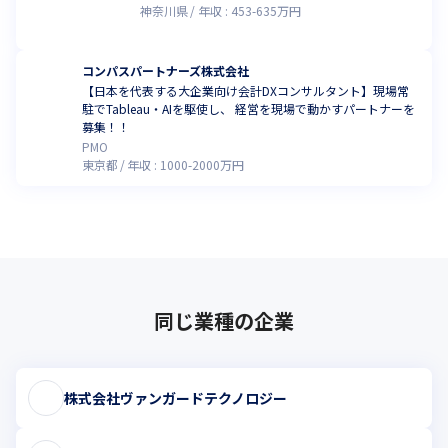
神奈川県
年収 :
453
-
635
万円
コンパスパートナーズ株式会社
【日本を代表する大企業向け会計DXコンサルタント】現場常
駐でTableau・AIを駆使し、 経営を現場で動かすパートナーを
募集！！
PMO
東京都
年収 :
1000
-
2000
万円
同じ業種の企業
株式会社ヴァンガードテクノロジー