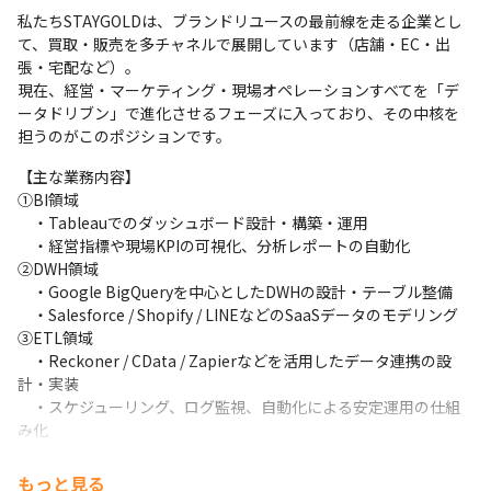
私たちSTAYGOLDは、ブランドリユースの最前線を走る企業とし
て、買取・販売を多チャネルで展開しています（店舗・EC・出
張・宅配など）。

現在、経営・マーケティング・現場オペレーションすべてを「デ
ータドリブン」で進化させるフェーズに入っており、その中核を
担うのがこのポジションです。
【主な業務内容】

①BI領域

　・Tableauでのダッシュボード設計・構築・運用

　・経営指標や現場KPIの可視化、分析レポートの自動化

②DWH領域

　・Google BigQueryを中心としたDWHの設計・テーブル整備

　・Salesforce / Shopify / LINEなどのSaaSデータのモデリング

③ETL領域

　・Reckoner / CData / Zapierなどを活用したデータ連携の設
計・実装

　・スケジューリング、ログ監視、自動化による安定運用の仕組
み化

分析基盤そのものをつくる楽しさと、事業成果に直結するやりが
い、どちらも実感できるポジションです！
もっと見る