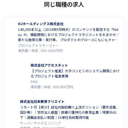
同じ職種の求人
HJホールディングス株式会社
140,000本以上（2024年9月時点）のコンテンツを配信する『Hul
u』の、機能開発におけるプロジェクトマネジメントをおまかせ／
新たな施策立案・実行等、 プロダクトのグロースにもにもチャレ
ンジできる環境
プロジェクトマネージャー
東京都
年収 :
500
-
1000
万円
株式会社アクセスネット
【プロジェクト推進】大手コンビニのシステム開発におけ
るプロジェクト推進業務
PMO
東京都
年収 :
600
-
800
万円
株式会社日本教育クリエイト
リモート可【希少】自社内製初期×上流ポジション（要件定義、
設計等）｜学校法人基盤｜医療介護特化の教育企業｜残業9h以
下｜退職金前払い制度｜1h単位有給取得可能
サーバーサイドエンジニア