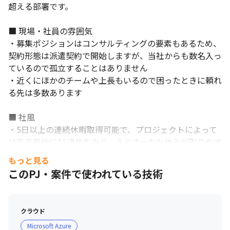
超える部署です。

■ 現場・社員の雰囲気

・募集ポジションはコンサルティングの要素もあるため、
契約形態は派遣契約で開始しますが、当社からも数名入っ
ているので孤立することはありません

・近くにほかのチームや上長もいるので困ったときに頼れ
る先は多数あります

■ 社風

・5日以上の連続休暇取得可能で、プロジェクトによって
は年末年始に11連休もあり、まとまったお休みが取りやす
い環境です（休日出勤の場合は振替休日を取得）

もっと見る
・毎年4月に年度計画があり月ごとの取得日数の設定が可
このPJ・案件で使われている技術
能なほか、毎月/翌月の取得日を調整しているので、有給
消化率74.9％です（2024年）

・プロジェクト開始時に設定した目標の残業時間により評
クラウド
価する仕組みを取り入れているため、効率良く働く文化が
Microsoft Azure
根付いています