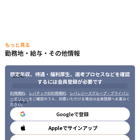
もっと見る
勤務地・給与・その他情報
想定年収、待遇・福利厚生、
選考プロセスなどを確認
勤務地
するには会員登録が必要です
利用規約
、
レバテックID利用規約
、
レバレジーズグループ・プライバシ
ーポリシー
をご確認のうえ、同意いただける場合は会員登録へお進みく
アクセス
ださい。
Googleで登録
スキルを伸ばし、活躍できる環境です。
Appleでサインアップ
勤務時間