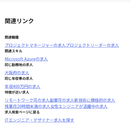
関連リンク
関連職種
プロジェクトマネージャー
の求人
プロジェクトリーダー
の求人
関連スキル
Microsoft Azure
の求人
同じ勤務地の求人
大阪府
の求人
同じ年収帯の求人
年収
400万円
の求人
特徴が近い求人
リモートワーク可
の求人
副業可
の求人
新技術に積極的
の求人
残業月20時間未満
の求人
女性エンジニアが活躍中
の求人
求人検索ページに戻る
ITエンジニア・デザイナー求人を探す