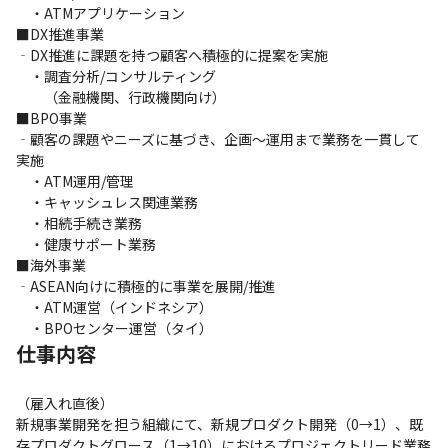
　・ATMアプリケーション

■DX推進事業

‐DX推進に課題を持つ顧客へ積極的に提案を実施

　・調査分析/コンサルティング

　　（金融機関、行政機関向け）

■BPO事業

‐顧客の課題やニーズに基づき、企画～運用まで業務を一貫して
実施

　・ATM運用/管理

　・キャッシュレス関連業務

　・相続手続き業務

　・健康サポート業務

■海外事業

‐ASEAN向けに積極的に事業を展開/推進

　・ATM運営（インドネシア）

　・BPOセンター運営（タイ）
仕事内容
（雇入れ直後）

新規事業開発を担う組織にて、新規プロダクト開発（0→1）、既
存プロダクトグロース（1→10）におけるプロジェクトリード業務