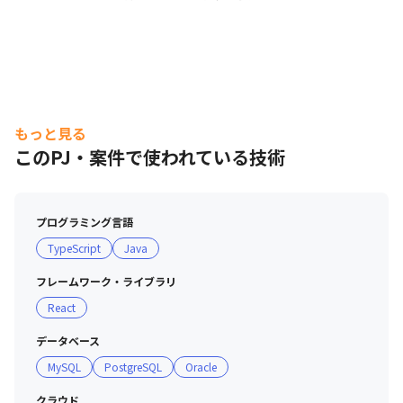
・5～10名程度のチーム（20～30代で構成）

・1プロジェクト6か月前後でリリースまで実施（2024年は3プロ
ダクトをリリース）
▍CTO経歴

Microsoft→Oracle→サイエンスアーツ（技術本部長）を経て当社
取締役CTOに就任。

もっと見る
前職ではBuddycom（次世代トランシーバー・インカムアプリ）
このPJ・案件で使われている技術
を立ち上げ、シェアNo.1（※）までグロースさせた実績を持ち合
わせている。
※デロイトトーマツミック経済研究所「デスクレスSaaS市場の実
プログラミング言語
態と展望2023年度版」音声（映像）コミュニケーションツール出
荷社数（ノンデスクワーカー向け）
TypeScript
Java
（変更の範囲）

フレームワーク・ライブラリ
会社の定める業務
React
データベース
MySQL
PostgreSQL
Oracle
クラウド