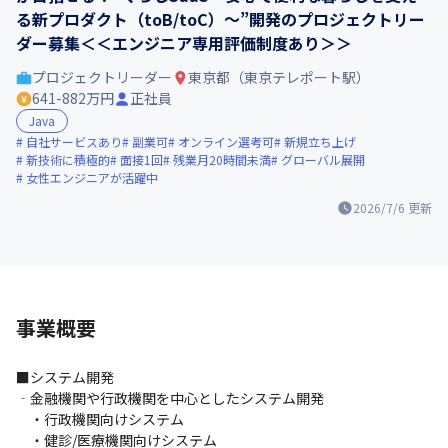
る新プロダクト（toB/toC）～”開発のプロジェクトリー
ダー募集＜＜エンジニア専用評価制度あり＞＞
プロジェクトリーダー
東京都（東京テレポート駅）
641-882万円
正社員
Java
自社サービスあり
副業可
オンライン選考可
新規立ち上げ
新技術に積極的
面接1回
残業月20時間未満
グローバル展開
女性エンジニアが活躍中
2026/7/6
更新
事業概要
■システム開発

‐金融機関や行政機関を中心としたシステム開発

　・行政機関向けシステム

　・健診/医療機関向けシステム
