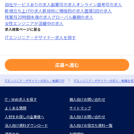
自社サービスあり
の求人
副業可
の求人
オンライン選考可
の求人
新規立ち上げ
の求人
新技術に積極的
の求人
面接1回
の求人
残業月20時間未満
の求人
グローバル展開
の求人
女性エンジニアが活躍中
の求人
求人検索ページに戻る
ITエンジニア・デザイナー求人を探す
応募へ進む
ITエンジニア・デザイナーの求人・転職TOP
ITエンジニア・デザイナーの求人・転職を探
IT・Web求人を探す
個人向けお問い合わせ
よくある質問
サイトマップ
人材をお探しの企業様へ
法人向けお問い合わせ
法人向け資料ダウンロード
法人向けお役立ち資料一覧
運営会社
利用規約