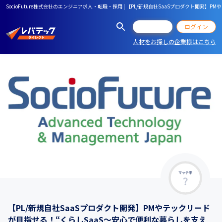
SocioFuture株式会社のエンジニア求人・転職・採用 | 【PL/新規自社SaaSプロダクト
会員登録
ログイン
人材をお探しの企業様はこちら
マッチ率
【PL/新規自社SaaSプロダクト開発】PMやテックリード
が目指せる！“くらしSaaS～安心で便利な暮らしを支え