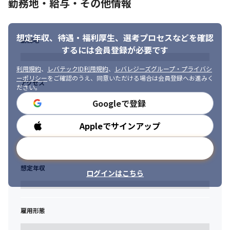
勤務地・給与・その他情報
・ユーザーとの距離感が近いため、ユーザーの声を反映したプロ
ダクト開発/プロダクト改善に向き合うことができる

・プロダクト開発/展開における全てのフェーズをリードできるた
想定年収、待遇・福利厚生、
選考プロセスなどを確認
め事業を創る肌触り感を得ることができる

勤務地
・平均残業時間は7時間であり、生産性を意識した環境のため仕事
するには会員登録が必要です
とプライベートのメリハリがつけやすい（2024年10月時点）

利用規約
、
レバテックID利用規約
、
レバレジーズグループ・プライバシ
・社員育成に対して積極的に投資しており、成長機会が用意され
ーポリシー
をご確認のうえ、同意いただける場合は会員登録へお進みく
ている
アクセス
ださい。
▍お任せするシステム例

Googleで登録
・公共向け新規システム（DX中心）

　┗各種申請のペーパレス化システムなど

Appleでサインアップ
勤務時間
・ヘルスケア関連システム（健診予約システム等）　他

・上記の他にも、中長期的に健康関連のアプリケーションの開発
メールアドレスで登録
も検討しています。

※新規事業で詳しく記載ができないため、詳しくは面談でお話し
想定年収
ログインはこちら
いたします。
▍その他当社プロジェクト例

下記のプロジェクトをお任せすることはありませんが、一例とし
雇用形態
てご紹介いたします。

詳しくは弊社HPにも掲載しておりますのでぜひご覧ください。