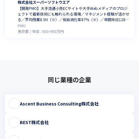
株式会社スーパーソフトウエア
【開発PMO】大手流通小売ECサイトや大手Webメディアのプロジ
ェクトで最新技術にも触れられる環境／マネジメント経験が活かせ
る／平均残業8.5H（※）／有給消化率87%（※）／年間休日128日
／現年収考慮／リモートあり（※いずれも2025年2月時点）
PMO
東京都
年収 :
600
-
900
万円
同じ業種の企業
Ascent Business Consulting株式会社
BEST株式会社