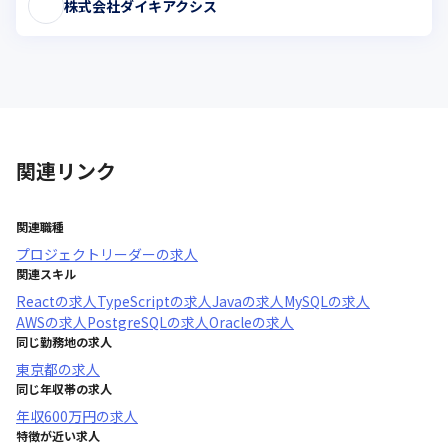
株式会社ダイキアクシス
関連リンク
関連職種
プロジェクトリーダー
の求人
関連スキル
React
の求人
TypeScript
の求人
Java
の求人
MySQL
の求人
AWS
の求人
PostgreSQL
の求人
Oracle
の求人
同じ勤務地の求人
東京都
の求人
同じ年収帯の求人
年収
600万円
の求人
特徴が近い求人