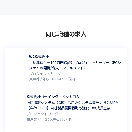
同じ職種の求人
W2株式会社
【現職給与＋100万円保証】プロジェクトリーダー（ECシ
ステムの開発/導入コンサルタント）
プロジェクトリーダー
東京都
年収 :
650
-
1400
万円
株式会社ゴーイング・ドットコム
地理情報システム（GIS）活用のシステム開発に強み◎PM
【年休125日】自社製品展開戦略も強化中の成長企業
プロジェクトリーダー
東京都
年収 :
600
-
1000
万円