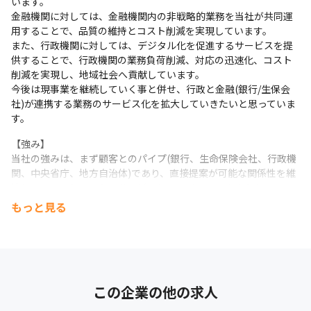
います。

金融機関に対しては、金融機関内の非戦略的業務を当社が共同運
用することで、品質の維持とコスト削減を実現しています。

また、行政機関に対しては、デジタル化を促進するサービスを提
供することで、行政機関の業務負荷削減、対応の迅速化、コスト
削減を実現し、地域社会へ貢献しています。

今後は現事業を継続していく事と併せ、行政と金融(銀行/生保会
社)が連携する業務のサービス化を拡大していきたいと思っていま
す。
【強み】

当社の強みは、まず顧客とのパイプ(銀行、生命保険会社、行政機
関、中央省庁、地方自治体)であり、直接提案が可能な関係性を維
持していること。また、サービスとしては、コンタクトセンター
業務、事務業務、システム(開発から24/365運用まで)を組み合わ
もっと見る
せた提案が可能であり、単体で提供する企業ではできないサービ
ス提供が可能です。また、金融-行政-ヘルスケアをつなぐサービ
スを実現可能であり、１領域だけに特化した企業に対しても優位
性があります。                                                
【弱み】

この企業の他の求人
ATMに特化していた事業から急速に新規領域へサービスが拡大し