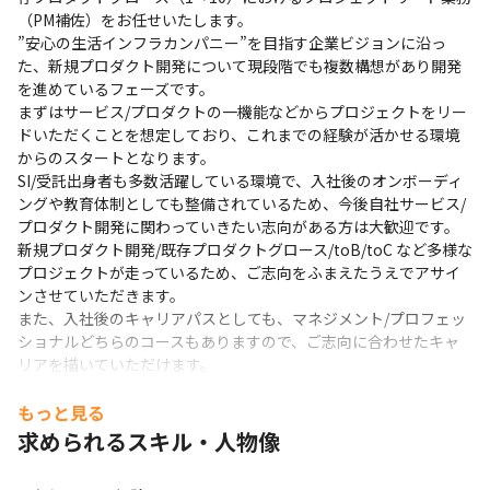
（PM補佐）をお任せいたします。

”安心の生活インフラカンパニー”を目指す企業ビジョンに沿っ
た、新規プロダクト開発について現段階でも複数構想があり開発
を進めているフェーズです。

まずはサービス/プロダクトの一機能などからプロジェクトをリー
ドいただくことを想定しており、これまでの経験が活かせる環境
からのスタートとなります。

SI/受託出身者も多数活躍している環境で、入社後のオンボーディ
ングや教育体制としても整備されているため、今後自社サービス/
プロダクト開発に関わっていきたい志向がある方は大歓迎です。

新規プロダクト開発/既存プロダクトグロース/toB/toC など多様な
プロジェクトが走っているため、ご志向をふまえたうえでアサイ
ンさせていただきます。

また、入社後のキャリアパスとしても、マネジメント/プロフェッ
ショナルどちらのコースもありますので、ご志向に合わせたキャ
リアを描いていただけます。
▍具体的な業務

もっと見る
ご希望やご経験をもとに以下業務の中から柔軟に設計させていた
求められるスキル・人物像
だきます。

・プロジェクトの品質・要員・予算管理、リスクマネジメント、