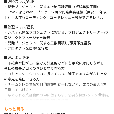
■必須スキル/経験

PMの補佐

・開発プロジェクトに関する上流設計経験（経験年数不問）

・要件定義、基本設計、開発からリリースまで一連のプロダクト
・JavaによるWebアプリケーション開発実務経験（目安：5年以
開発業務

上）※現在もコーディング、コードレビュー等ができるレベル
・外部ベンダー含む開発メンバーの進捗管理・タスク調整（プロ
ジェクトリーダー業務）

■歓迎スキル/経験

・一部アーキテクチャーデザイン　　他
・システム開発プロジェクトにおける、プロジェクトリーダー/プ
ロジェクトマネージャー経験

▍募集背景

・開発プロジェクトに関する工数見積り/予算策定経験

新規プロダクト構想や開発はすでに複数進んでいる状況ですが、
・プロダクト企画/開発経験
現状PLクラスの人材が不足しており、外部パートナーへの依存が
強くなっています。そのため、事業成長を見据えたうえでのスピ
■求める人物像

ード感を持った開発が叶っておりません。そこで、新規でプロジ
・不確実耐性が高く急な方針変更などにも柔軟に対応しながら、
ェクトリーダーをお招きすることにより、プロダクト開発スピー
会社の成長が自分の喜びとなり得る方

ドを高め、1つ1つのプロダクト品質/ユーザー体験を引き上げてい
・コミュニケーション力に長けており、誠実でありながらも自身
きたいと考えています。
の意見を発信できる方

・チーム＞個の意識で目的意識を統一しながら、成果の最大化を
▍仕事の魅力

目指していける方

・新規SaaSプロダクト開発を目指す組織であり、toB/toC問わ
・与えられる業務範囲の中に留まらず、必要な役割/タスク/期待を
ず、自社プロダクト/サービス開発に関わることができる

理解して遂行できる柔軟性をお持ちの方
・新規プロダクト開発に対しては着手前からファーストユーザー
が決まっているケースが多いため、リリース後に活用が約束されて
もっと見る
いる
