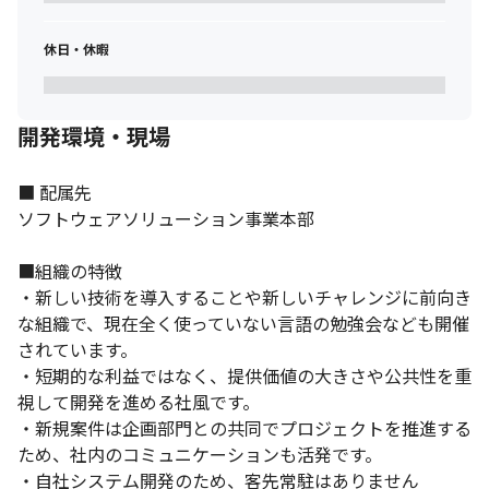
■預貯金等照会システム「DAIS」

休日・休暇
■保証委託申込業務のDX「保証委託申込サービス」

■対面遠隔デジタル窓口

■金融機関向け BPaaS「＠Connect®」
開発環境・現場
▍開発環境（一例）

■開発言語・ライブラリ／フレームワーク

（フロント）TypeScript・React

■ 配属先

（バック）Java・Quarkus

ソフトウェアソリューション事業本部

■DB

　MySQL、PostgreSQL、Oracle

■組織の特徴

■インフラ

・新しい技術を導入することや新しいチャレンジに前向き
　AWS

な組織で、現在全く使っていない言語の勉強会なども開催
■コード管理ツール

されています。

　Git・GitHub

■プロジェクト管理ツール

・短期的な利益ではなく、提供価値の大きさや公共性を重
　独自ツール（社内開発）
視して開発を進める社風です。

・新規案件は企画部門との共同でプロジェクトを推進する
▍開発の進め方（イメージ）

ため、社内のコミュニケーションも活発です。

・内製

・自社システム開発のため、客先常駐はありません
・アジャイル開発
