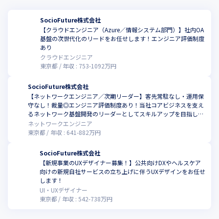
ているため、企画/開発においてマンパワー不足となっています。

また、金融・行政関連以外の各業種の業務知識（例えばモバイル
SocioFuture株式会社
アプリなど）においても不足しているところがあり、今回の募集
【クラウドエンジニア（Azure／情報システム部門）】社内OA
も経験者採用で体制の強化を図っている事が背景にあります。あ
基盤の次世代化のリードをお任せします！エンジニア評価制度
なたのスキルや経験を活かしていただきたいと思っております。
あり
クラウドエンジニア
【競合】

東京都
年収 :
753
-
1092
万円
コールセンター事業及びシステム開発事業を行う会社が競合とし
て考えられますが、上記記載の通り直接的な競争とならないサー
SocioFuture株式会社
ビスを目指しています。
【ネットワークエンジニア／次期リーダー】客先常駐なし・運用保
守なし！裁量◎エンジニア評価制度あり！当社コアビジネスを支え
るネットワーク基盤開発のリーダーとしてスキルアップを目指しま
せんか？インフラエンジニアとして成長したい方も大歓迎！
ネットワークエンジニア
東京都
年収 :
641
-
882
万円
SocioFuture株式会社
【新規事業のUXデザイナー募集！】公共向けDXやヘルスケア
向けの新規自社サービスの立ち上げに伴うUXデザインをお任せ
します！
UI・UXデザイナー
東京都
年収 :
542
-
738
万円