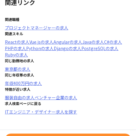
関連リンク
関連職種
プロジェクトマネージャー
の求人
関連スキル
React
の求人
Vue.js
の求人
Angular
の求人
Java
の求人
C#
の求人
PHP
の求人
Python
の求人
Django
の求人
PostgreSQL
の求人
Ruby
の求人
同じ勤務地の求人
東京都
の求人
同じ年収帯の求人
年収
400万円
の求人
特徴が近い求人
服装自由
の求人
ベンチャー企業
の求人
求人検索ページに戻る
ITエンジニア・デザイナー求人を探す