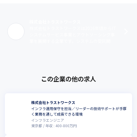
株式会社トラストワークス
株式会社トラストワークスは2016年頃からIT
システムサービス事業とアウトソーシング事
業を展開する企業です。システムの受託開発
を行っており、客先常駐で開発を進めていま
す。一部の案件は社内で請け負うこと･･･
この企業の他の求人
株式会社トラストワークス
インフラ運用保守を担当／リーダーの技術サポートが手厚
く業務を通して成長できる環境
インフラエンジニア
東京都
年収 :
400
-
800
万円