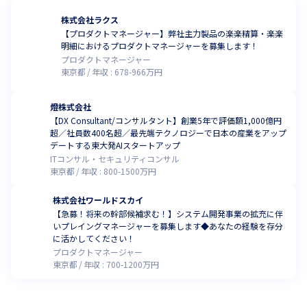
株式会社ラクス
【プロダクトマネージャー】弊社主力製品の楽楽精算・楽楽
明細におけるプロダクトマネージャーを募集します！
プロダクトマネージャー
東京都
年収 :
678
-
966
万円
燈株式会社
【DX Consultant/コンサルタント】創業5年で評価額1,000億円
超／社員数400名超／最先端テクノロジーで日本の産業をアップ
デートする東大発AIスタートアップ
ITコンサル・セキュリティコンサル
東京都
年収 :
800
-
1500
万円
株式会社ワールドスカイ
【急募！将来の幹部候補求む！】システム開発事業の拡充に伴
いプレイングマネージャーを募集します◆あなたの経験を存分
に活かしてください！
プロダクトマネージャー
東京都
年収 :
700
-
1200
万円