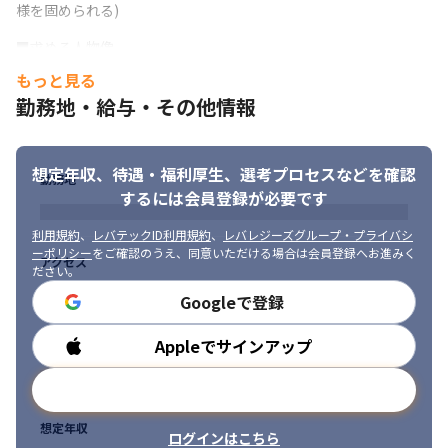
様を固められる)
■求める人物像

・明るく前向きに考えることができ、顧客や内部のエンジニアを
もっと見る
巻き込めるコミュニケーション能力

勤務地・給与・その他情報
・能動的で主体的に動ける方

・問題解決志向が高く、複雑な課題にも柔軟に対応できる方

・PL/SE経験がないが、上流設計を前向きに挑戦したいPGも可
想定年収、待遇・福利厚生、
選考プロセスなどを確認
勤務地
するには会員登録が必要です
利用規約
、
レバテックID利用規約
、
レバレジーズグループ・プライバシ
ーポリシー
をご確認のうえ、同意いただける場合は会員登録へお進みく
アクセス
ださい。
Googleで登録
Appleでサインアップ
勤務時間
メールアドレスで登録
想定年収
ログインはこちら