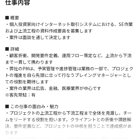
仕事内容
■ 概要

・個人投資家向けインターネット取引システムにおける、SE作業
および上流工程の資料作成要員を募集します

・案件は面談を通して決定します
■ 詳細

・顧客折衝、開発要件定義、運用フロー策定など、上流から下流
まで一貫して携わります

・弊社のPMは、予実管理や進捗管理は業務の一部で、プロジェク
トの推進を自ら先頭に立って行なうプレイングマネージャーとし
ての役割を期待します

・案件の業界は広告、金融、医療業界が中心です

※客先常駐：有
■ この仕事の面白み・魅力

・プロジェクトの上流工程から下流工程まで全体を見渡し、チー
ムをリードする役割を担います。クライアントとの折衝や課題解
決、要件定義など、プロジェクトの中核を担うことで達成感があ
ります

・FXや暗号資産システムなど、金融商品の取引に関するプロジェ