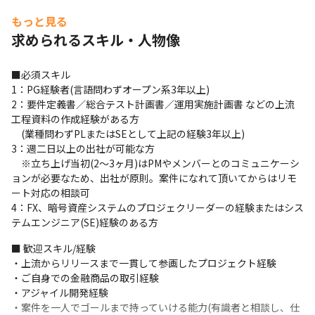
クトに携わることで、金融業界の知識やスキルを深めることがで
もっと見る
きます。自身の市場価値を高める絶好の機会です

求められるスキル・人物像
・高度な専門知識を持つエンジニアと一緒にチームが組めて、メ
ンバー間の連携が取れていることから、安定した開発を行えます
■必須スキル

1：PG経験者(言語問わずオープン系3年以上)

2：要件定義書／総合テスト計画書／運用実施計画書 などの上流
工程資料の作成経験がある方

　(業種問わずPLまたはSEとして上記の経験3年以上)

3：週二日以上の出社が可能な方

　※立ち上げ当初(2～3ヶ月)はPMやメンバーとのコミュニケーシ
ョンが必要なため、出社が原則。案件になれて頂いてからはリモ
ート対応の相談可

4：FX、暗号資産システムのプロジェクリーダーの経験またはシス
テムエンジニア(SE)経験のある方
■ 歓迎スキル/経験

・上流からリリースまで一貫して参画したプロジェクト経験

・ご自身での金融商品の取引経験

・アジャイル開発経験

・案件を一人でゴールまで持っていける能力(有識者と相談し、仕