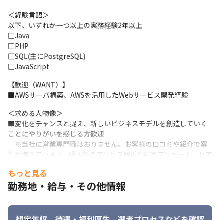
　※AWSに関わらず、WEBサーバ構築・運用経験者歓迎いたしま
す。
＜経験言語＞

以下、いずれか一つ以上の実務経験2年以上

※IPAの推奨する「安全なWEBサイトの作り方」を参考にした対策
□Java

経験があるかた優遇します。

□PHP

※リモートワーク、派遣、出向は原則ありません。
□SQL(主にPostgreSQL)

□JavaScript
【歓迎（WANT）】

■AWSサーバ構築、AWSを活用したWebサービス開発経験
＜求める人物像＞

■変化をチャンスと捉え、新しいビジネスモデルを創造していく
ことにやりがいを感じる方歓迎

　※当社に営業専門職はおりません。お客様の口コミや紹介で案
件が増えています。導入後のアクセス解析や顧客アンケート、ヒア
リングを通してお客様に寄り添ったサポートをしていきますの
もっと見る
で、職人気質のスタッフが多いのが当社の特長です。
勤務地・給与・その他情報
■導入してからじっくりとクライアントと関わることにやりがい
を感じる人。システム技術も必要ですが、プログラム作っている
だけで充足してしまうエンジニアではなく、納品してからの貢献
想定年収、待遇・福利厚生、
選考プロセスなどを確認