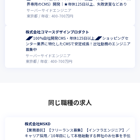
界専用のCMS）開発｜★年休125日以上、失敗褒賞などあり
サーバーサイドエンジニア
東京都
年収 :
400
-
700
万円
株式会社コマースデザインプロダクト
◢◤100%自社開発CMS・年休125日以上◢◤ショッピングセ
ンター業界に特化したCMSで安定成長！出社勤務のエンジニア
募集中
サーバーサイドエンジニア
東京都
年収 :
400
-
700
万円
同じ職種の求人
株式会社MSKD
【業務委託】【フリーランス募集】【インフラエンジニア】／
キャリア採用／10年目にして本格始動する弊社のお仕事を手伝