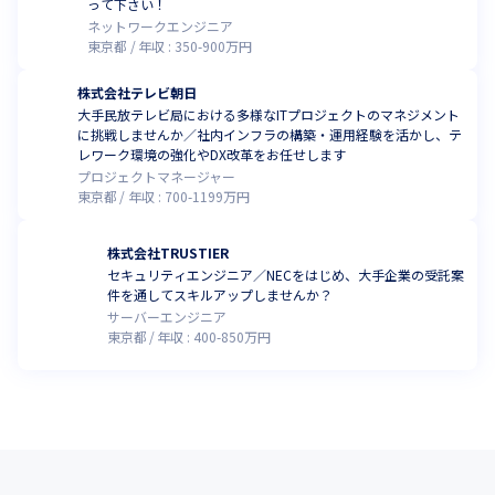
って下さい！
ネットワークエンジニア
東京都
年収 :
350
-
900
万円
株式会社テレビ朝日
大手民放テレビ局における多様なITプロジェクトのマネジメント
に挑戦しませんか／社内インフラの構築・運用経験を活かし、テ
レワーク環境の強化やDX改革をお任せします
プロジェクトマネージャー
東京都
年収 :
700
-
1199
万円
株式会社TRUSTIER
セキュリティエンジニア／NECをはじめ、大手企業の受託案
件を通してスキルアップしませんか？
サーバーエンジニア
東京都
年収 :
400
-
850
万円