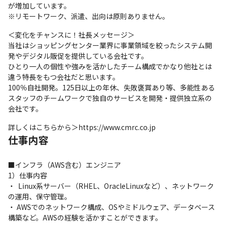
が増加しています。

※リモートワーク、派遣、出向は原則ありません。
＜変化をチャンスに！社長メッセージ＞

当社はショッピングセンター業界に事業領域を絞ったシステム開
発やデジタル販促を提供している会社です。

ひとり一人の個性や強みを活かしたチーム構成でかなり他社とは
違う特長をもつ会社だと思います。

100％自社開発。125日以上の年休、失敗褒賞あり等、多能性ある
スタッフのチームワークで独自のサービスを開発・提供独立系の
会社です。
詳しくはこちらから＞https://www.cmrc.co.jp
仕事内容
■インフラ（AWS含む）エンジニア

1）仕事内容

・  Linux系サーバー（RHEL、OracleLinuxなど）、ネットワーク
の運用、保守管理。

・ AWSでのネットワーク構成、OSやミドルウェア、データベース
構築など。AWSの経験を活かすことができます。