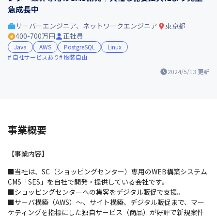
急成長中
サーバーエンジニア、ネットワークエンジニア
東京都
400-700万円
正社員
Java
AWS
PostgreSQL
Linux
自社サービスあり
服装自由
2024/5/13
更新
事業概要
【事業内容】
■当社は、SC（ショッピングセンター）専用のWEB構築システム
CMS「SES」を自社で開発・提供している会社です。

■ショッピングセンターへの集客をデジタル販促で支援。

■サーバ構築（AWS）～、サイト構築、デジタル販促まで、マー
ケティングを指標にした独自サービス（商品）が好評で新規案件