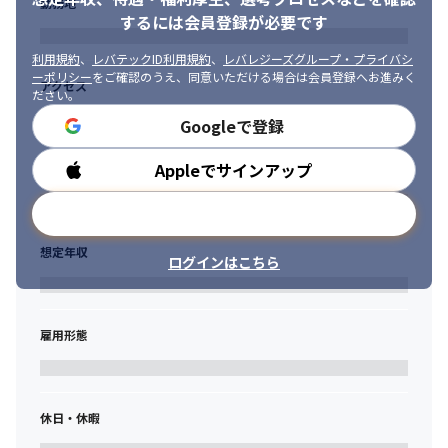
勤務地
を見据え実直に仕事をする人を歓迎します。
するには会員登録が必要です
■IT業界やデザイン制作会社でのシステムエンジニアやコーディ
利用規約
、
レバテックID利用規約
、
レバレジーズグループ・プライバシ
ングスタッフとしての経歴を積み、さらに上流工程に関わってい
ーポリシー
をご確認のうえ、同意いただける場合は会員登録へお進みく
きたい人、システム企画・設計、SEとしてのキャリアアップを図
アクセス
ださい。
りたい方
Googleで登録
■流通の現場を面白い！マーケティングや生活トレンドの変化に
興味のある方。開発、導入してから成果を提供していくまで、長
Appleでサインアップ
勤務時間
期にわたってキャリアアップや成果を上げていきたい方。
メールアドレスで登録
想定年収
ログインはこちら
雇用形態
休日・休暇