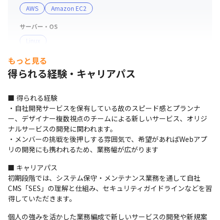
AWS
Amazon EC2
サーバー・OS
Linux
もっと見る
支給PC
得られる経験・キャリアパス
Windows
■ 得られる経験

・自社開発サービスを保有している故のスピード感とプランナ
ー、デザイナー複数視点のチームによる新しいサービス、オリジ
ナルサービスの開発に関われます。

・メンバーの挑戦を後押しする雰囲気で、希望があればWebアプ
リの開発にも携われるため、業務幅が広がります
■ キャリアパス

初期段階では、システム保守・メンテナンス業務を通して自社
CMS「SES」の理解と仕組み、セキュリティガイドラインなどを習
得していただきます。
個人の強みを活かした業務編成で新しいサービスの開発や新規案