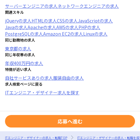
サーバーエンジニア
の求人
ネットワークエンジニア
の求人
関連スキル
jQuery
の求人
HTML
の求人
CSS
の求人
JavaScript
の求人
Java
の求人
Apache
の求人
AWS
の求人
PHP
の求人
PostgreSQL
の求人
Amazon EC2
の求人
Linux
の求人
同じ勤務地の求人
東京都
の求人
同じ年収帯の求人
年収
400万円
の求人
特徴が近い求人
自社サービスあり
の求人
服装自由
の求人
求人検索ページに戻る
ITエンジニア・デザイナー求人を探す
応募へ進む
ITエンジニア・デザイナーの求人・転職TOP
ITエンジニア・デザイナーの求人・転職を探