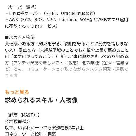
（サーバー環境）

・Linux系サーバー（RHEL、OracleLinuxなど）

・AWS（EC2、RDS、VPC、Lambda、WAFなどWEBアプリ運用
に不随するその他サービス）
■求める人物像
責任感がある方（約束を守る、納期を守ることに努力を惜しまな
い人） 素直な方（未経験領域のことでも先輩や上長が薦めること
は「まずはやってみよう」） 新しい事に興味をもって取り組める
方（アンテナが高く新しいことに敏感） 他の業種（企画・営業な
ど）とも、コミュニケーション取りながらシステム開発・連携で
きる方
■求める人材
もっと見る
Linux系サーバ構築・運用（バージョンアップなど）経験者
求められるスキル・人物像
AWS（EC2、RDS、VPC、Lambda、WAFなどWEBアプリ運用に
不随するその他サービス）の利用・実務経験者 Java(Tomcat)で
のwebアプリケーションの環境構築・運用経験者 セキュリティ対
【必須（MAST）】

策の実施・運用経験（FW、IDS、WAF、ウイルスソフト、バック
＜経験職種＞

アップなど）
以下、いずれか一つでも実務経験2年以上

□ネットワーク設計・構築