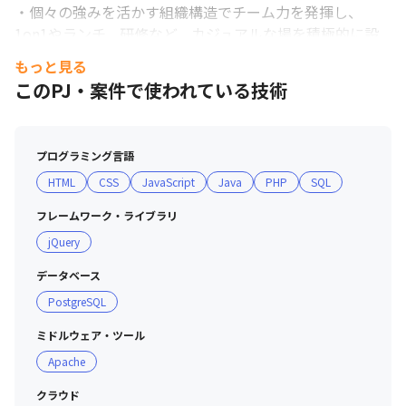
・個々の強みを活かす組織構造でチーム力を発揮し、
1on1やランチ、研修など、カジュアルな場を積極的に設
けています

もっと見る
・導入からのサポートとセキュリティ対策への信頼性で選
このPJ・案件で使われている技術
ばれています。
プログラミング言語
HTML
CSS
JavaScript
Java
PHP
SQL
フレームワーク・ライブラリ
jQuery
データベース
PostgreSQL
ミドルウェア・ツール
Apache
クラウド