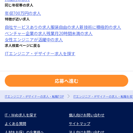
同じ年収帯の求人
年収
700万円
の求人
特徴が近い求人
自社サービスあり
の求人
服装自由
の求人
新技術に積極的
の求人
ベンチャー企業
の求人
残業月20時間未満
の求人
女性エンジニアが活躍中
の求人
求人検索ページに戻る
ITエンジニア・デザイナー求人を探す
応募へ進む
ITエンジニア・デザイナーの求人・転職TOP
ITエンジニア・デザイナーの求人・転職を探
IT・Web求人を探す
個人向けお問い合わせ
よくある質問
サイトマップ
人材をお探しの企業様へ
法人向けお問い合わせ