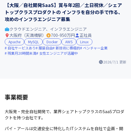
【大阪／自社開発SaaS】賞与年2回／土日祝休／シェア
トップクラスプロダクトの インフラを自分の手で作る、
攻めのインフラエンジニア募集
クラウドエンジニア、インフラエンジニア
大阪府（天満橋駅）
700-950万円
正社員
Apache
MySQL
Docker
AWS
Linux
自社サービスあり
服装自由
新技術に積極的
ベンチャー企業
残業月20時間未満
女性エンジニアが活躍中
2026/7/1
更新
事業概要
大阪発・完全自社開発で、業界シェアトップクラスのSaaSプロダ
クトを持つ会社です。
パイ・アールは交通安全に特化したITシステムを自社で企画・開