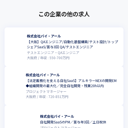
この企業の他の求人
株式会社パイ・アール
【大阪】QAエンジニア/自動化基盤構築/テスト設計/トップ
シェアSaaS/賞与3回 QA/テストエンジニア
テストエンジニア・QAエンジニア
大阪府
年収 :
550
-
700
万円
株式会社パイ・アール
【法定義務化を支える自社SaaS】アルキラーNEXの開発EM
◆組織開発の最大化／完全自社開発・残業20h以内
プロジェクトマネージャー
大阪府
年収 :
720
-
851
万円
株式会社パイ・アール
自社開発SaaSのPM／賞与年3回／土日祝休
プロジェクトマネージャー