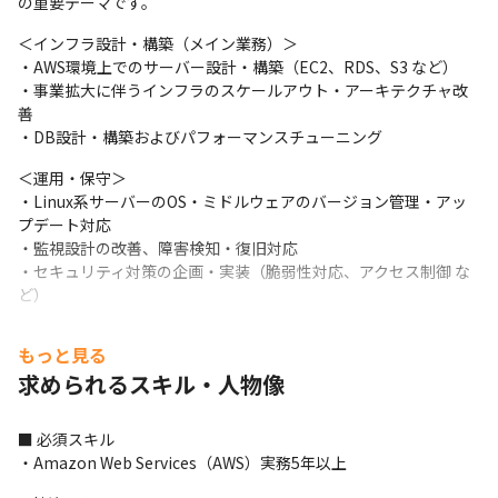
の重要テーマです。
＜インフラ設計・構築（メイン業務）＞

・AWS環境上でのサーバー設計・構築（EC2、RDS、S3 など）

・事業拡大に伴うインフラのスケールアウト・アーキテクチャ改
善

・DB設計・構築およびパフォーマンスチューニング
＜運用・保守＞

・Linux系サーバーのOS・ミドルウェアのバージョン管理・アッ
プデート対応

・監視設計の改善、障害検知・復旧対応

・セキュリティ対策の企画・実装（脆弱性対応、アクセス制御 な
ど）
＜今後取り組みたいテーマ＞

もっと見る
・既存プロダクトと新プロダクトの環境整備

求められるスキル・人物像
・SOC 2取得に向けたセキュリティ統制

・AI活用基盤の整備

など

■ 必須スキル

※ご経験や志向に応じて担当範囲を調整します。（変更の範囲）
・Amazon Web Services（AWS）実務5年以上
会社が定める業務