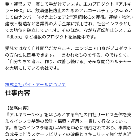
発・運営まで一貫して手がけています。主力プロダクト『アルキ
ラーNEX』は、飲酒運転防止のためのアルコールチェックSaaSと
して白ナンバー向け売上シェア2年連続No.1を獲得。運輸・物流・
建設・製造など各業界の大手企業に採用され、社会インフラとし
ての地位を確立しています。そのほか、ながら運転防止システム
『dLop』など複数のプロダクトを展開中です。
受託ではなく自社開発だからこそ、エンジニア自身がプロダクト
の方向性に関与できます。「言われたものを作る」のではなく、
「自分たちで考え、作り、改善し続ける」――そんな開発カルチャー
を大切にしている会社です。
株式会社パイ・アールについて
仕事内容
【業務内容】

『アルキラーNEX』をはじめとする当社の自社サービス全体を支
えるインフラ基盤の設計・構築・運用を一貫して行なっていま
す。当社のインフラ環境はAWSを中心に構成されており、事業の
急成長に伴うスケーラビリティの確保とセキュリティ強化が直近