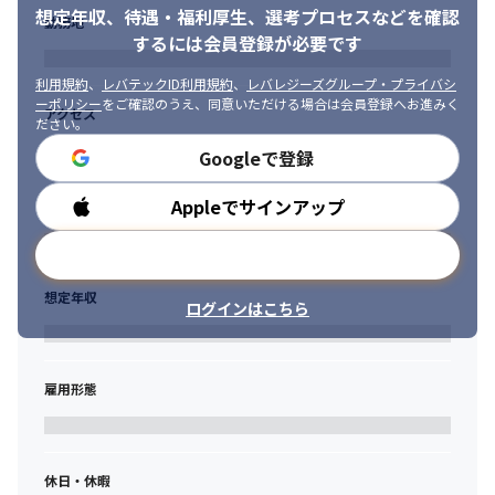
術的な好奇心を持つエンジニアがのびのびと力を発揮できます。
合わせて新しい技術領域やアーキテクチャにも自ら手

想定年収、待遇・福利厚生、
選考プロセスなどを確認
勤務地
を広げていける方
◆ 天満橋駅直結オフィス × メリハリのある働き方

するには会員登録が必要です
大阪メトロ谷町線・京阪本線「天満橋駅」直結のオフィスで、通
・意思決定距離の近いチームで裁量を持って動くことにやりがい
利用規約
、
レバテックID利用規約
、
レバレジーズグループ・プライバシ
勤のストレスがありません。SaaS型サービスのため緊急対応が発
を感じられる方
ーポリシー
をご確認のうえ、同意いただける場合は会員登録へお進みく
生する場面はありますが、平常時の残業は少なく、長期的にパフ
アクセス
ださい。
ォーマンスを発揮できる環境です。
Googleで登録
【チーム・カルチャー】

◆ 自社開発ならではの、職種横断のプロダクト開発

Appleでサインアップ
勤務時間
1つの開発案件に対して、営業・カスタマーサポート・デザイン・
開発がチームを組んで取り組みます。自社プロダクトだからこ
メールアドレスで登録
そ、「作ったものが現場でどう使われているか」をサポート経由
でダイレクトに把握でき、改善サイクルを自分事として回せる環
想定年収
ログインはこちら
境です。
◆ 新しい技術・ツールの導入に前向きなチーム

AIツールや新しいクラウドサービスなど、業務に活かせると判断
雇用形態
したものは積極的に採用していく方針です。「まずは試してみよ
う」が通る文化があり、エンジニアが技術的な挑戦をしやすい土
壌があります。
休日・休暇
◆ 中途入社が多く、フラットに議論できるチーム
