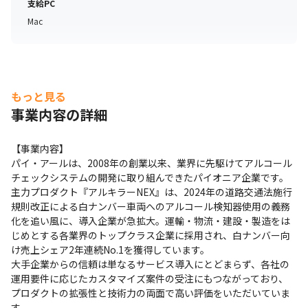
支給PC
Mac
もっと見る
事業内容の詳細
【事業内容】

パイ・アールは、2008年の創業以来、業界に先駆けてアルコール
チェックシステムの開発に取り組んできたパイオニア企業です。
主力プロダクト『アルキラーNEX』は、2024年の道路交通法施行
規則改正による白ナンバー車両へのアルコール検知器使用の義務
化を追い風に、導入企業が急拡大。運輸・物流・建設・製造をは
じめとする各業界のトップクラス企業に採用され、白ナンバー向
け売上シェア2年連続No.1を獲得しています。

大手企業からの信頼は単なるサービス導入にとどまらず、各社の
運用要件に応じたカスタマイズ案件の受注にもつながっており、
プロダクトの拡張性と技術力の両面で高い評価をいただいていま
す。