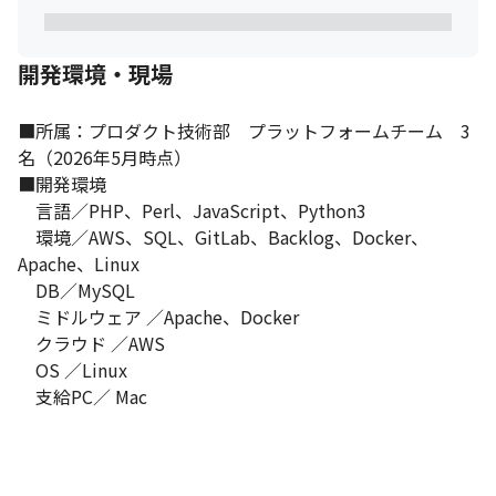
社員の多くが中途採用で入社しており、年齢や社歴ではなく知見
やアイデアベースで議論が進むカルチャーがあります。インフラ
領域においても、構成変更やツール導入の提案がエンジニア起点
開発環境・現場
で実現した事例があり、手を挙げれば任せてもらえる風土です。
■所属：プロダクト技術部　プラットフォームチーム　3
名（2026年5月時点）

■開発環境

　言語／PHP、Perl、JavaScript、Python3

　環境／AWS、SQL、GitLab、Backlog、Docker、
Apache、Linux

　DB／MySQL

　ミドルウェア ／Apache、Docker

　クラウド ／AWS

　OS ／Linux

　支給PC／ Mac