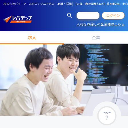
株式会社パイ・アールのエンジニア求人・転職・採用 | 【大阪／自社開発SaaS】賞与年2回／
会員登録
ログイン
人材をお探しの企業様はこちら
求人
企業
マッチ率