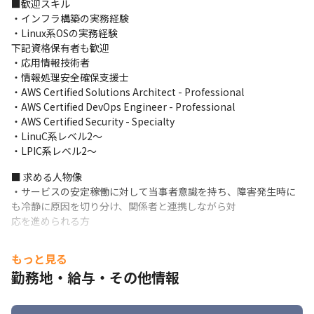
■歓迎スキル

【この仕事で得られるもの】

・インフラ構築の実務経験

◆ シェアNo.1の自社開発SaaSを、自分の手でスケールさせる経験

・Linux系OSの実務経験

『アルキラーNEX』は白ナンバー向けアルコールチェック市場で2
下記資格保有者も歓迎

年連続売上シェアNo.1。受託開発ではなく完全自社プロダクトだ
・応用情報技術者

からこそ、「自分が設計・構築したインフラの上で、自社のサー
・情報処理安全確保支援士

ビスが動いている」という手応えをダイレクトに得られます。大
・AWS Certified Solutions Architect - Professional

阪にいながらシェアトップクラスの自社SaaSに関われるポジショ
・AWS Certified DevOps Engineer - Professional

ンは、市場でも希少です。
・AWS Certified Security - Specialty

・LinuC系レベル2〜

◆ 「言われたことをやる」ではなく、自分で作り・決められる環
・LPIC系レベル2〜
境

意思決定距離の近い体制のため、インフラの構成・ツール選定・
■ 求める人物像

改善方針をエンジニア自身が提案し、実行まで持っていける裁量
・サービスの安定稼働に対して当事者意識を持ち、障害発生時に
があります。「上から降りてきた仕様を実装するだけ」という働
も冷静に原因を切り分け、関係者と連携しながら対

き方ではなく、技術的な意思決定にダイレクトに関与できるのが
応を進められる方
当社の魅力です。
・自分の技術的な見解を持ったうえで、営業やサポートなど非エ
◆ AIをはじめ、使いたい技術をどんどん試せるカルチャー

もっと見る
ンジニア職のメンバーとも建設的に議論し、最適解を

当社ではAI活用基盤の整備を今後の重要テーマに位置づけてお
勤務地・給与・その他情報
導ける方
り、新しい技術やツールの導入に対して積極的な姿勢を持ってい
ます。「面白そうだからやってみよう」が歓迎される環境で、技
・AWS／Linuxを中心とした既存スキルに留まらず、事業の成長に