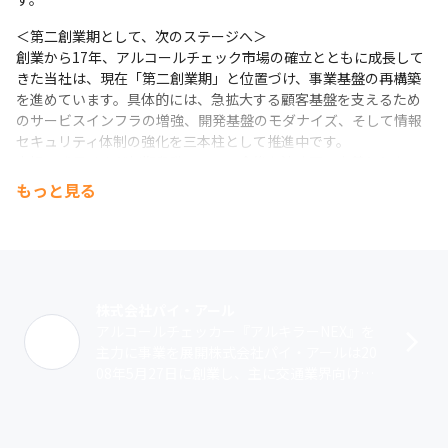
＜第二創業期として、次のステージへ＞

創業から17年、アルコールチェック市場の確立とともに成長して
きた当社は、現在「第二創業期」と位置づけ、事業基盤の再構築
を進めています。具体的には、急拡大する顧客基盤を支えるため
のサービスインフラの増強、開発基盤のモダナイズ、そして情報
セキュリティ体制の強化を三本柱として推進中です。

市場の成長はまだ初期段階にあり、今後も法改正の定着とともに
導入企業数の増加が見込まれるため、プロダクトとインフラの両
もっと見る
面で継続的な投資を行っていく方針です。「義務化によって一時
的に需要が伸びた」のではなく、企業のコンプライアンス基盤と
して不可欠なサービスへと進化していくフェーズにあります。こ
のタイミングだからこそ、サービスの成長を技術面から支えるイ
ンフラエンジニアの存在が不可欠であり、今回の募集に至ってい
ます。
株式会社パイ・アール
アルコールチェッカー『アルキラーNEX』を
主力に事業を展開株式会社パイ・アールは20
08年5月27日に創業し、主に交通業界向けに
システムの開発・提供を行ってきました。主
力製品として提供しているのは、ス･･･