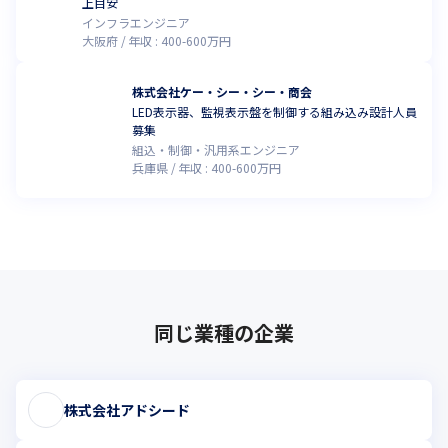
上目安
インフラエンジニア
大阪府
年収 :
400
-
600
万円
株式会社ケー・シー・シー・商会
LED表示器、監視表示盤を制御する組み込み設計人員
募集
組込・制御・汎用系エンジニア
兵庫県
年収 :
400
-
600
万円
同じ業種の企業
株式会社アドシード