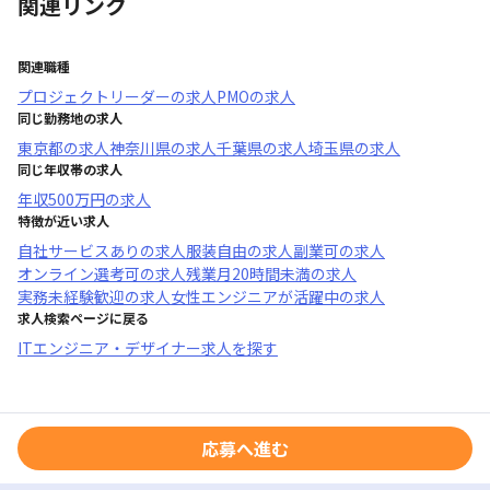
関連リンク
関連職種
プロジェクトリーダー
の求人
PMO
の求人
同じ勤務地の求人
東京都
の求人
神奈川県
の求人
千葉県
の求人
埼玉県
の求人
同じ年収帯の求人
年収
500万円
の求人
特徴が近い求人
自社サービスあり
の求人
服装自由
の求人
副業可
の求人
オンライン選考可
の求人
残業月20時間未満
の求人
実務未経験歓迎
の求人
女性エンジニアが活躍中
の求人
求人検索ページに戻る
ITエンジニア・デザイナー求人を探す
応募へ進む