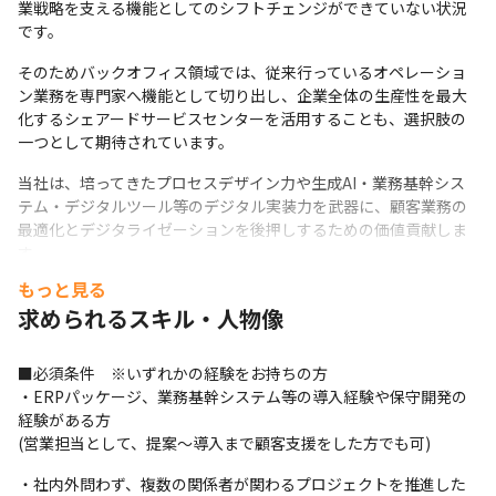
業戦略を支える機能としてのシフトチェンジができていない状況
です。
そのためバックオフィス領域では、従来行っているオペレーショ
ン業務を専門家へ機能として切り出し、企業全体の生産性を最大
化するシェアードサービスセンターを活用することも、選択肢の
一つとして期待されています。
当社は、培ってきたプロセスデザイン力や生成AI・業務基幹シス
テム・デジタルツール等のデジタル実装力を武器に、顧客業務の
最適化とデジタライゼーションを後押しするための価値貢献しま
す。

また、今後は人事領域を筆頭にシェアードサービスを提供し、顧
もっと見る
客のバックオフィス部門全体の最適化を支援します。
求められるスキル・人物像
■業務内容

エンタープライズ企業の人事・情シス等のバックオフィス部門に
■必須条件　※いずれかの経験をお持ちの方

対して、

・ERPパッケージ、業務基幹システム等の導入経験や保守開発の
顧客自身も把握しきれていない業務を我々が整理し、あるべき運
経験がある方

用や改善点を踏まえ業務設計や構築を行い、最適な組織運営の実
(営業担当として、提案〜導入まで顧客支援をした方でも可)
現に向けたプロジェクトをリードいただきます。
・社内外問わず、複数の関係者が関わるプロジェクトを推進した