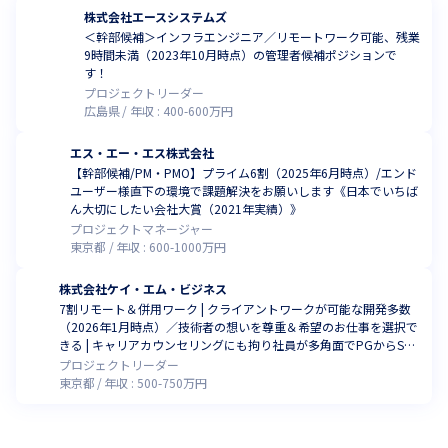
株式会社エースシステムズ
＜幹部候補＞インフラエンジニア／リモートワーク可能、残業
9時間未満（2023年10月時点）の管理者候補ポジションで
す！
プロジェクトリーダー
広島県
年収 :
400
-
600
万円
エス・エー・エス株式会社
【幹部候補/PM・PMO】プライム6割（2025年6月時点）/エンド
ユーザー様直下の環境で課題解決をお願いします《日本でいちば
ん大切にしたい会社大賞（2021年実績）》
プロジェクトマネージャー
東京都
年収 :
600
-
1000
万円
株式会社ケイ・エム・ビジネス
7割リモート＆併用ワーク | クライアントワークが可能な開発多数
（2026年1月時点）／技術者の想いを尊重＆希望のお仕事を選択で
きる | キャリアカウンセリングにも拘り社員が多角面でPGからSE
→PLやPMに成長できる | 現在55期目の企業です
プロジェクトリーダー
東京都
年収 :
500
-
750
万円