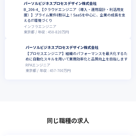
パーソルビジネスプロセスデザイン株式会社
B_206-4_【クラウドエンジニア（導入・運用設計・利活用支
援）】プライム案件8割以上！SaaSを中心に、企業の成長を支
えるIT環境づくり
インフラエンジニア
東京都
年収 :
450
-
820
万円
パーソルビジネスプロセスデザイン株式会社
【プロセスエンジニア】組織のパフォーマンスを最大化するた
めに自動化スキルを用いて業務効率化と品質向上を目指します
RPAエンジニア
東京都
年収 :
457
-
700
万円
同じ職種の求人