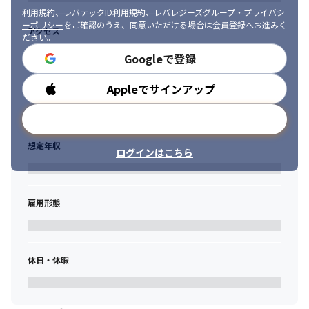
持ちながら課題解決や組織をリードする力が身につきます。
利用規約
、
レバテックID利用規約
、
レバレジーズグループ・プライバシ
※担当職種の変更の範囲：会社の定める職種（出向を命じること
ーポリシー
をご確認のうえ、同意いただける場合は会員登録へお進みく
アクセス
ださい。
があり、その場合は出向先の定める職種）

※当社とは直接雇用契約を締結します。 その上で、業務内容やプ
Googleで登録
ロジェクトの特性に応じて、入社時を含めて派遣として勤務する
場合や、業務委託契約（準委任／請負）に基づく受託事業に従事
Appleでサインアップ
勤務時間
する場合があります。
メールアドレスで登録
想定年収
ログインはこちら
雇用形態
休日・休暇