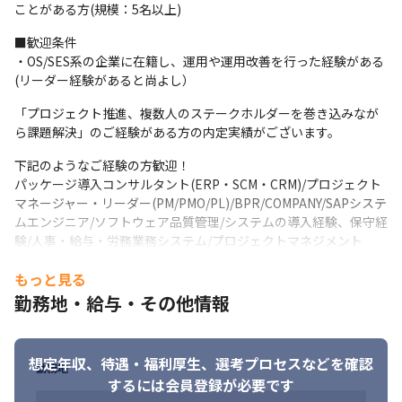
徹底した顧客理解、今まで培ってきた業務改善や業務設計といっ
ことがある方(規模：5名以上)
たプロセスデザイン力、人事基幹システムCOMPANY・デジタルツ
ール等の製品理解を掛け合わしながら顧客組織の生産性向上に向
■歓迎条件

けた提案を行います。
・OS/SES系の企業に在籍し、運用や運用改善を行った経験がある
(リーダー経験があると尚よし）
例えば、人事領域では、人事基幹システム(COMPANY)やVBA・
RPA等のデジタルツール・生成AIとあらゆるソリューションを駆
「プロジェクト推進、複数人のステークホルダーを巻き込みなが
使しながら、顧客のありたい姿に向けた人事運用へ再設計・改善
ら課題解決」のご経験がある方の内定実績がございます。
を進めていきます。

下記のようなご経験の方歓迎！

人事労務の業務に対して、COMPANYの導入・利活用や給与計算・
パッケージ導入コンサルタント(ERP・SCM・CRM)/プロジェクト
勤怠管理の運用といった最適化支援に向けたプロセス改善を行い
マネージャー・リーダー(PM/PMO/PL)/BPR/COMPANY/SAPシステ
ます。
ムエンジニア/ソフトウェア品質管理/システムの導入経験、保守経
ゆくゆくは、シェアードサービスセンターの提案を行い、バック
験/人事・給与・労務業務システム/プロジェクトマネジメント
オフィス全体の生産性を最大化する提案やプロジェクトをリード
いただきます。
もっと見る
勤務地・給与・その他情報
■魅力

人事業務を最適化するためには、人事やデジタル知見の両方を組
み合わせ、最も最適なソリューションを検討し導く力が求められ
想定年収、待遇・福利厚生、
選考プロセスなどを確認
ます。顧客の人事課題に触れながら、経営に影響を及ぼす人的資
勤務地
本や組織の生産性に対する課題に挑むことで、企業全体の視野を
するには会員登録が必要です