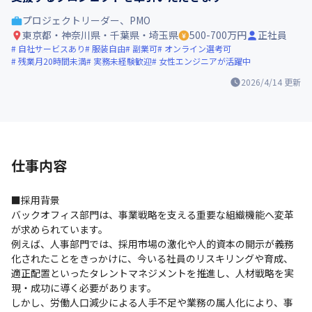
プロジェクトリーダー、PMO
東京都・神奈川県・千葉県・埼玉県
500-700万円
正社員
自社サービスあり
服装自由
副業可
オンライン選考可
残業月20時間未満
実務未経験歓迎
女性エンジニアが活躍中
2026/4/14
更新
仕事内容
■採用背景

バックオフィス部門は、事業戦略を支える重要な組織機能へ変革
が求められています。

例えば、人事部門では、採用市場の激化や人的資本の開示が義務
化されたことをきっかけに、今いる社員のリスキリングや育成、
適正配置といったタレントマネジメントを推進し、人材戦略を実
現・成功に導く必要があります。

しかし、労働人口減少による人手不足や業務の属人化により、事