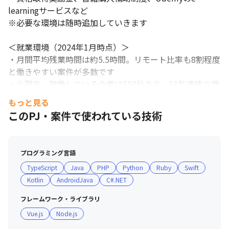
learningサービスなど

※必要な環境は随時追加していきます

＜就業環境（2024年1月時点）＞

・月間平均残業時間は約5.5時間。リモート比率も8割程度
と働きやすい案件が多数です

・今現在、稼働している企業は550社あり、13年連続で増
えています

もっと見る
・長くお付き合いさせていただいている企業も多く、信頼
このPJ・案件で使われている技術
関係が構築できています

・基本は首都圏勤務の案件のみとなりますので、転居など
が発生せず、お仕事とプライベートの両立が実現可能です

プログラミング言語
TypeScript
Java
PHP
Python
Ruby
Swift
＜サポート体制について＞

Kotlin
AndroidJava
C#.NET
・営業担当が企業との間に入りサポートすることはもちろ
んですが、フォロー専属のポジションがあるため、困って
フレームワーク・ライブラリ
いること悩んでいることについて 相談しやすい環境があ
Vue.js
Node.js
ります