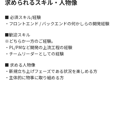
求められるスキル・人物像
・詳細仕様打ち合わせに関するオペレーション

・進捗管理

・設計、実装
■ 必須スキル/経験

・フロントエンド / バックエンドの何かしらの開発経験
人材エージェント社内システム開発部門のPL ◎業務内容 ・担当
役員や事業部長との打ち合わせによる課題、要求抽出 ・プロジェ
■歓迎スキル

クトの進捗、品質、メンバー管理 ・プロジェクトの完了対応、保
※どちらか一方のご経験。

守運用
・PL/PMなど開発の上流工程の経験

・チームリーダーとしての経験
◎開発環境

・言語 ： PHP (Laravel)、Python (Django)、Golang、
■ 求める人物像

JavaScript (Vue.js, React.js, TypeScript)

・新規立ち上げフェーズである状況を楽しめる方

・クラウド：SaaS / AWS (EC2, ECS, ALB, RDS, Lambda, … 等)、
・主体的に物事に取り組める方
GAS
マーケティング業界シェアNO.1企業の自社システム導入PL ◎業
務内容 ・プロジェクト計画の作成支援 ・プロジェクト計画に従
い、委託先、社内プロジェクトチームへのディレクション ・見積
もり依頼、調整 ・要件定義の実施、定義書の作成、各チームの成
果物レビュー
・システムアーキテクチャーのレビューならびに判断