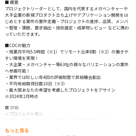
■ 概要

プロジェクトリーダーとして、国内を代表するメガベンチャーや
大手企業の新規プロダクト立ち上げやアプリケーション開発をは
じめとする案件の要件定義・プロジェクトの進捗、品質、メンバ
ー管理・課題、要求抽出・技術選定・成果物レビュー などに携わ
っていただきます。
■CDCの魅力

・残業月平均5.5時間（※1）でリモート比率8割（※2）の働きや
すい環境を実現！

・大企業・メガベンチャー等63社の様々なバリエーションの案件
へ参画可能！

・業界では珍しい年4回の評価制度で昇給機会創出

・平均有給取得日数10日（※3）

・最大限あなたの希望を考慮したプロジェクトをアサイン

※2024年1月時点
■ 詳細

＜プロジェクト例＞

1. 世界に先駆けたAndroid端末サービスの開発リーダー

◎業務内容

もっと見る
・開発における要件定義
