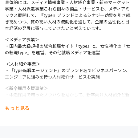
具体的には、メディア情報事業・人材紹介事業・新卒マーケット
事業・人材派遣事業これら個々の商品・サービスを、メディアミ
ックス展開して、『type』ブランドによるシナジー効果を引き続
き高めつつ、質の高い人材の流動化を通して、企業の活性化と日
本経済の発展に寄与していきたいと考えています。 
＜メディア事業＞

・国内最大級規模の総合転職サイト『type』と、女性特化の『女
の転職type』を運営、その他就職メディアを運営
 ＜人材紹介事業＞

・『type転職エージェント』のブランド名でビジネスパーソン、
エンジニアに強みを持つ人材紹介サービスを実施
＜新卒採用支援事業＞

・中途採用で培ったノウハウを活かして、新卒向け人材紹介と新
卒向け就活イベントを運営
もっと見る
＜IT派遣事業＞

・IT/Webに就業するエンジニア・クリエイターの派遣