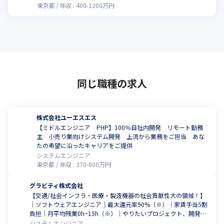
東京都
年収 :
400
-
1200
万円
同じ職種の求人
株式会社ユーエスエス
【ミドルエンジニア PHP】100％自社内開発 リモート勤務
主 小売り業向けシステム開発 上流から業務をご担当 あな
たの希望に沿ったキャリアをご提供
システムエンジニア
東京都
年収 :
370
-
800
万円
グラビティ株式会社
【交通/社会インフラ・医療・製造機器の社会貢献性大の領域！】
｜ソフトウェアエンジニア｜最大還元率90%（※）｜家賃手当5割
負担｜月平均残業0h~15h（※）｜やりたいプロジェクト、開発工
程、グラビティならあります！※2024年3月時点
システムエンジニア