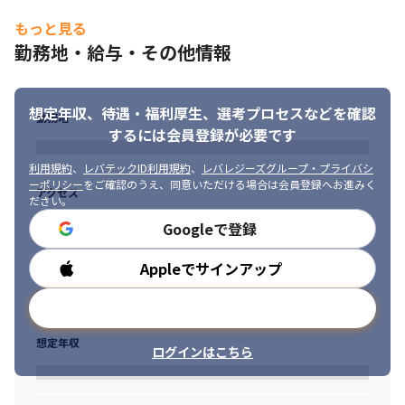
◎開発環境

・言語：PHP/JavaScript/HTML/CSS

もっと見る
など、
勤務地・給与・その他情報
■プロジェクトアサインの方針

アサインについてはご本人の希望を考慮しつつ、スキルに合った
想定年収、待遇・福利厚生、
選考プロセスなどを確認
PJTにアサインしていく予定です。 
勤務地
するには会員登録が必要です
■参画プロジェクトの傾向

プロジェクト期間は6カ月以上の長期のものがほとんどです。
利用規約
、
レバテックID利用規約
、
レバレジーズグループ・プライバシ
ーポリシー
をご確認のうえ、同意いただける場合は会員登録へお進みく
アクセス
■ この仕事の面白み、魅力

ださい。
元々あるIT派遣事業部（有期派遣）で培ってきた土台を活かし、
Googleで登録
さらなる売上拡大を目指して無期雇用派遣事業をスタートしま
す。今後10年間で既存の有期雇用派遣を超える売上規模にしてい
Appleでサインアップ
勤務時間
く計画で、CDC全体でも一番の売上シェアを誇る事業を目指して
いきます。 現在は制度も完全には整っていないため、これから採
メールアドレスで登録
用するメンバーには"創立メンバー"としてさまざまな視点から意
見を発信してもらい、一緒に無期雇用派遣事業を盛り上げていっ
想定年収
てもらいたいと考えています。
ログインはこちら
従事すべき業務の変更の範囲：会社が定める業務