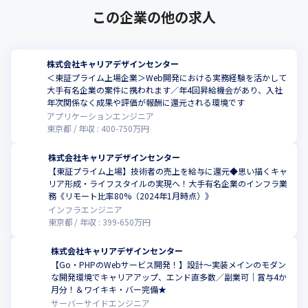
この企業の他の求人
株式会社キャリアデザインセンター
＜東証プライム上場企業＞Web開発における実務経験を活かして
大手有名企業の案件に携われます／年4回昇給機会があり、入社
年次関係なく成果や評価が報酬に還元される環境です
アプリケーションエンジニア
東京都
年収 :
400
-
750
万円
株式会社キャリアデザインセンター
【東証プライム上場】技術者の売上を給与に還元◆思い描くキャ
リア形成・ライフスタイルの実現へ！大手有名企業のインフラ業
務《リモート比率80%（2024年1月時点）》
インフラエンジニア
東京都
年収 :
399
-
650
万円
株式会社キャリアデザインセンター
【Go・PHPのWebサービス開発！】設計～実装メインのモダン
な開発環境でキャリアアップ、エンド直多数／副業可｜賞与4か
月分！＆ワイキキ・バー完備★
サーバーサイドエンジニア