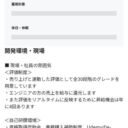
雇用形態
休日・休暇
開発環境・現場
■ 現場・社員の雰囲気

＜評価制度＞

・売り上げと連動した評価として全30段階のグレードを
用意しています

・エンジニアの方の売上を給与に還元します

・また評価をリアルタイムに反映するために昇給機会は年
に4回あります

＜自己研鑽環境＞

・資格取得奨励金、書籍購入補助制度、Udemyのe-