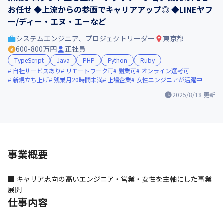
お任せ ◆上流からの参画でキャリアアップ◎ ◆LINEヤフ
ー/ディー・エヌ・エーなど
システムエンジニア、プロジェクトリーダー
東京都
600-800万円
正社員
TypeScript
Java
PHP
Python
Ruby
自社サービスあり
リモートワーク可
副業可
オンライン選考可
新規立ち上げ
残業月20時間未満
上場企業
女性エンジニアが活躍中
2025/8/18
更新
事業概要
■ キャリア志向の高いエンジニア・営業・女性を主軸にした事業
展開
仕事内容