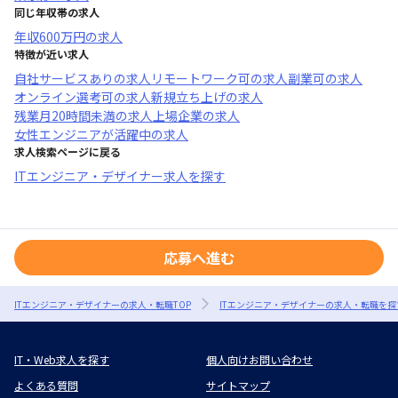
同じ年収帯の求人
年収
600万円
の求人
特徴が近い求人
自社サービスあり
の求人
リモートワーク可
の求人
副業可
の求人
オンライン選考可
の求人
新規立ち上げ
の求人
残業月20時間未満
の求人
上場企業
の求人
女性エンジニアが活躍中
の求人
求人検索ページに戻る
ITエンジニア・デザイナー求人を探す
応募へ進む
ITエンジニア・デザイナーの求人・転職TOP
ITエンジニア・デザイナーの求人・転職を探
IT・Web求人を探す
個人向けお問い合わせ
よくある質問
サイトマップ