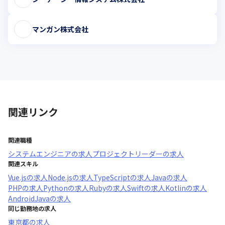
マンガン株式会社
関連リンク
関連職種
システムエンジニア
の求人
プロジェクトリーダー
の求人
関連スキル
Vue.js
の求人
Node.js
の求人
TypeScript
の求人
Java
の求人
PHP
の求人
Python
の求人
Ruby
の求人
Swift
の求人
Kotlin
の求人
AndroidJava
の求人
同じ勤務地の求人
東京都
の求人