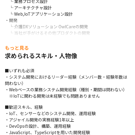
　└ 業務プロセス設計 

　└ アーキテクチャ設計 

　└ Web,IoTアプリケーション設計 

・開発 

　└ 介護DXソリューション OwlCareの開発 

　└ 当社が手がけるその他プロダクトの開発 

　基本的にフルスタック開発を行っております。
もっと見る
【現在のエンジニア組織の課題と期待すること】

求められるスキル・人物像
これまでハードウェアが専門のCTOが開発組織全体を管掌してい
ましたが、今後の機能拡張や導入先の多様化対応に向けてソフト
ウェア開発チームの強化が課題となっています。

■いずれも必須

以下の開発マネジメント、開発上流工程を担っていただける方を
・システム開発におけるリーダー経験（メンバー数・経験年数は
特に必要としています。

問わない） 

・開発計画・優先順位調整

・Webベースの業務システム開発経験（種別・期間は問わない）

・コードレビューなどのメンバーフォロー

　※IoTに関わる開発は未経験でも問題ありません
・要件定義、詳細設計などの上流工程
■歓迎スキル、経験 

【Owlcare開発環境】

・IoT、センサーなどのシステム開発、運用経験 

■バージョン管理：GitLab 

・アジャイル開発の実務経験1年以上 

■フレームワーク：Meteor 

・DevOpsの設計、構築、運用経験

■モバイルアプリ：Xcode, Swift, Android Studio, Kotlin 

・JavaScript、TypeScriptを用いた開発経験 
