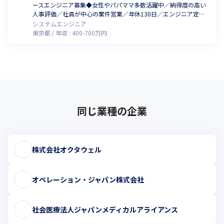
ースエンジニア募集◆女性やパパママ多数活躍中／納得度の高い
人事評価／社員が中心の案件営業／年休130日／エンジニア定着
率97%
システムエンジニア
東京都
年収 :
400
-
700
万円
同じ業種の企業
株式会社オクタウェル
オペレーション・ジャパン株式会社
社会医療法人ジャパンメディカルアライアンス