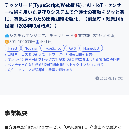
テックリード(TypeScript/Web開発)／AI・IoT・センサ
ー技術を用いた見守りシステムで介護士の夜勤をグッと楽
に。事業拡大のため開発組織を強化。【副業可・残業10h
程度（2024年3月時点）】
システムエンジニア、テックリード
東京都（御茶ノ水駅）
801-1000万円
正社員
React
Node.js
TypeScript
AWS
MongoDB
自社サービスあり
リモートワーク可
服装自由
副業可
オンライン選考可
フレックス制度あり
新規立ち上げ
新技術に積極的
ベンチャー企業
残業月20時間未満
ストックオプションあり
女性エンジニアが活躍中
裁量労働制あり
2025/8/19
更新
事業概要
■介護施設向け見守りサービス「OwlCare」。介護士への最適な