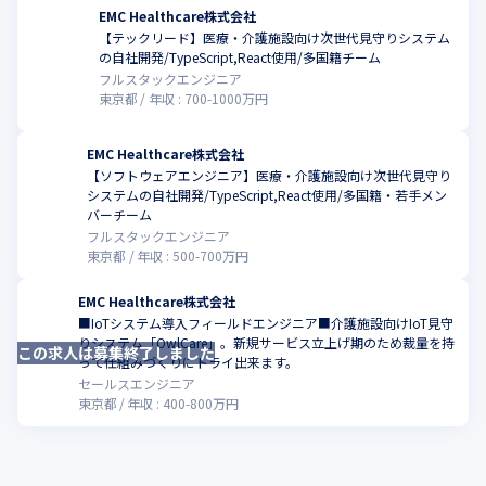
EMC Healthcare株式会社
【テックリード】医療・介護施設向け次世代見守りシステム
こ
の自社開発/TypeScript,React使用/多国籍チーム
フルスタックエンジニア
東京都
年収 :
700
-
1000
万円
EMC Healthcare株式会社
【ソフトウェアエンジニア】医療・介護施設向け次世代見守り
システムの自社開発/TypeScript,React使用/多国籍・若手メン
こ
バーチーム
フルスタックエンジニア
東京都
年収 :
500
-
700
万円
EMC Healthcare株式会社
■IoTシステム導入フィールドエンジニア■介護施設向けIoT見守
りシステム「OwlCare」。新規サービス立上げ期のため裁量を持
この求人は募集終了しました
こ
って仕組みづくりにトライ出来ます。
セールスエンジニア
東京都
年収 :
400
-
800
万円