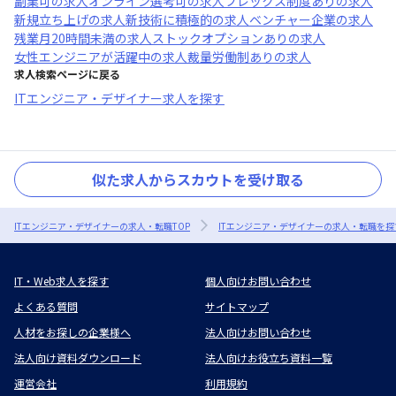
副業可
の求人
オンライン選考可
の求人
フレックス制度あり
の求人
新規立ち上げ
の求人
新技術に積極的
の求人
ベンチャー企業
の求人
残業月20時間未満
の求人
ストックオプションあり
の求人
女性エンジニアが活躍中
の求人
裁量労働制あり
の求人
求人検索ページに戻る
ITエンジニア・デザイナー求人を探す
似た求人からスカウトを受け取る
ITエンジニア・デザイナーの求人・転職TOP
ITエンジニア・デザイナーの求人・転職を探
IT・Web求人を探す
個人向けお問い合わせ
よくある質問
サイトマップ
人材をお探しの企業様へ
法人向けお問い合わせ
法人向け資料ダウンロード
法人向けお役立ち資料一覧
運営会社
利用規約