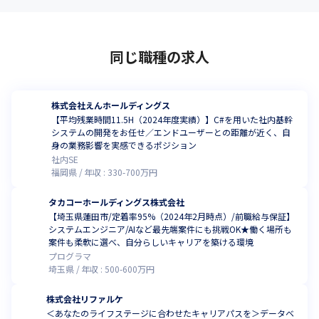
同じ職種の求人
株式会社えんホールディングス
【平均残業時間11.5H（2024年度実績）】C#を用いた社内基幹
システムの開発をお任せ／エンドユーザーとの距離が近く、自
身の業務影響を実感できるポジション
社内SE
福岡県
年収 :
330
-
700
万円
タカコーホールディングス株式会社
【埼玉県蓮田市/定着率95%（2024年2月時点）/前職給与保証】
システムエンジニア/AIなど最先端案件にも挑戦OK★働く場所も
案件も柔軟に選べ、自分らしいキャリアを築ける環境
プログラマ
埼玉県
年収 :
500
-
600
万円
株式会社リファルケ
＜あなたのライフステージに合わせたキャリアパスを＞データベ