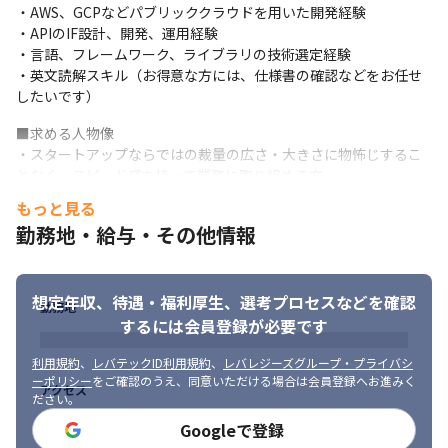
■フロントエンド：TypeScript,React

・AWS、GCPなどパブリッククラウドを用いた開発経験 

■バックエンド：TypeScript, React,MongoDB, MQTT, Asterisk, 
・APIのIF設計、開発、運用経験 

Node.js

・言語、フレームワーク、ライブラリの技術選定経験 

■インフラ：Linux (Ubuntu Server) ,Docker, Kubernetes, 
・英文読解スキル（お得意な方には、仕様書の確認などをお任せ
Prometheus, Grafna, Rancher, Proxmox

したいです）
※ プロジェクトによって使用する技術が異なります。 

■求める人物像 

※ 上記に加え、技術選定に携わるケースもあります。
・スタートアップならではの裁量の広さ・大きさに物怖じするこ
【介護DXサービス「OwlCare」とは】

となく、スピード感を持って業務に取り組める方 

《センサーとナースコールの統合により、介護スタッフの業務負
・リモートワークでも積極的にコミュニケーションをとり、チー
もっと見る
荷軽減を実現》

ムを牽引いただける方 

勤務地・給与・その他情報
これまでバラバラに提供されてきた様々な見守りセンサーと、ナ
・当社のミッションに共感でき、よりよい社会・よりよい仕組み
ースコールを統合したサービスです。

を追求したいとお考えの方
行動検知などのAIを活用することで、介護スタッフへの最適な情
報提供や、入居者との双方向コミュニケーションを実現します。

想定年収、待遇・福利厚生、
選考プロセスなどを確認
勤務地
『OwlCare』は「エイジテック2021アワード」で優良賞を受賞し
するには会員登録が必要です
ています（2021年11月23日/ウェルエイジング経済フォーラム主
催）。
利用規約
、
レバテックID利用規約
、
レバレジーズグループ・プライバシ
ーポリシー
をご確認のうえ、同意いただける場合は会員登録へお進みく
アクセス
2025年以降、介護施設・在宅医療への移行がさらに進行すること
ださい。
を踏まえ、将来的には在宅介護見守り機能の開発や介護データを
Googleで登録
用いて予防医学への利活用を計画しています。