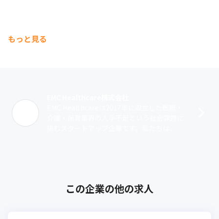
もっと見る
EMC Healthcare株式会社
EMC Healthcareは2017年に設立した医療・
介護・保育業界の人手不足という社会課題に
挑むスタートアップ企業です。私たちは、こ
うした社会課題の改善に向けて「いま本気で
向き合わなければ、我々の･･･
この企業の他の求人