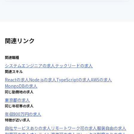
関連リンク
関連職種
システムエンジニア
の求人
テックリード
の求人
関連スキル
React
の求人
Node.js
の求人
TypeScript
の求人
AWS
の求人
MongoDB
の求人
同じ勤務地の求人
東京都
の求人
同じ年収帯の求人
年収
800万円
の求人
特徴が近い求人
自社サービスあり
の求人
リモートワーク可
の求人
服装自由
の求人