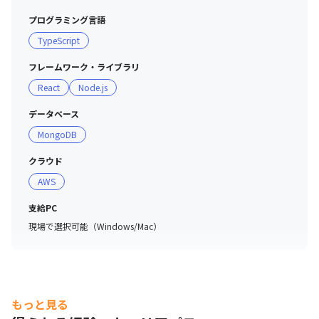
ックグラウンドを持つメンバーが活躍しており、ダイバー
プログラミング言語
シティな環境です。

TypeScript
■エンジニアチームのコミュニケーションについて

フレームワーク・ライブラリ
・毎日30分のミーティングで雑談や困っていることの相談
React
Node.js
会の実施

・バーチャルオフィス「Gather」の活用

データベース
・事業部ミーティング

MongoDB
・メンバーによる勉強会の実施

フラットな組織で提案や相談を気軽にしていただきやすい
クラウド
環境です。
AWS
支給PC
現場で選択可能（Windows/Mac）
もっと見る