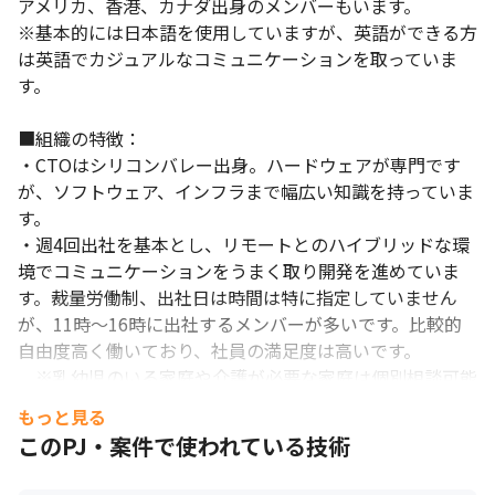
アメリカ、香港、カナダ出身のメンバーもいます。

※基本的には日本語を使用していますが、英語ができる方
は英語でカジュアルなコミュニケーションを取っていま
す。

■組織の特徴：

・CTOはシリコンバレー出身。ハードウェアが専門です
が、ソフトウェア、インフラまで幅広い知識を持っていま
す。

・週4回出社を基本とし、リモートとのハイブリッドな環
境でコミュニケーションをうまく取り開発を進めていま
す。裁量労働制、出社日は時間は特に指定していません
が、11時～16時に出社するメンバーが多いです。比較的
自由度高く働いており、社員の満足度は高いです。

　※乳幼児のいる家庭や介護が必要な家庭は個別相談可能

・メンバーが自主的に勉強会を開催するなど、新たな技術
もっと見る
取得を支援しあう風土です。資格取得補助、書籍購入補助
このPJ・案件で使われている技術
があります。

・アメリカ、カナダ、台湾出身のメンバーなど、多様なバ