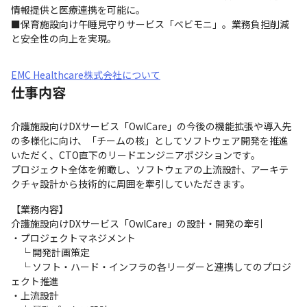
情報提供と医療連携を可能に。

■保育施設向け午睡見守りサービス「ベビモニ」。業務負担削減
と安全性の向上を実現。
EMC Healthcare株式会社について
仕事内容
介護施設向けDXサービス「OwlCare」の今後の機能拡張や導入先
の多様化に向け、「チームの核」としてソフトウェア開発を推進
いただく、CTO直下のリードエンジニアポジションです。

プロジェクト全体を俯瞰し、ソフトウェアの上流設計、アーキテ
クチャ設計から技術的に周囲を牽引していただきます。
【業務内容】 

介護施設向けDXサービス「OwlCare」の設計・開発の牽引 

・プロジェクトマネジメント 

　└ 開発計画策定

　└ ソフト・ハード・インフラの各リーダーと連携してのプロジ
ェクト推進

・上流設計 
