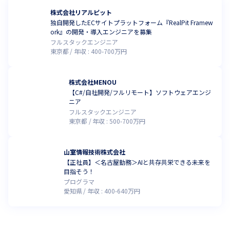
株式会社リアルピット
独自開発したECサイトプラットフォーム『RealPit Framew
ork』の開発・導入エンジニアを募集
フルスタックエンジニア
東京都
年収 :
400
-
700
万円
株式会社MENOU
【C#/自社開発/フルリモート】ソフトウェアエンジ
ニア
フルスタックエンジニア
東京都
年収 :
500
-
700
万円
山室情報技術株式会社
【正社員】＜名古屋勤務＞AIと共存共栄できる未来を
目指そう！
プログラマ
愛知県
年収 :
400
-
640
万円