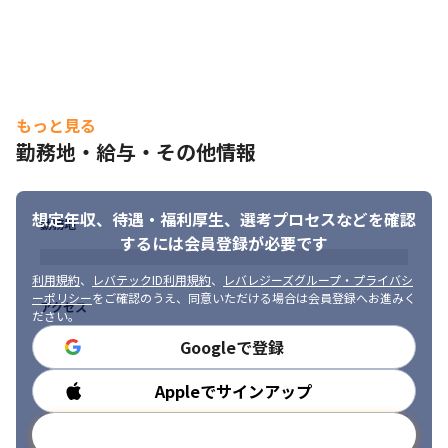
もっと見る
勤務地・給与・その他情報
想定年収、待遇・福利厚生、
選考プロセスなどを確認
勤務地
するには会員登録が必要です
利用規約
、
レバテックID利用規約
、
レバレジーズグループ・プライバシ
ーポリシー
をご確認のうえ、同意いただける場合は会員登録へお進みく
アクセス
ださい。
Googleで登録
Appleでサインアップ
勤務時間
メールアドレスで登録