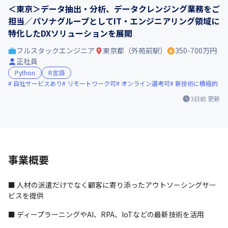
＜東京＞データ抽出・分析、データクレンジング業務をご
担当／パソナグループとしてIT・エンジニアリング領域に
特化したDXソリューションを展開
フルスタックエンジニア
東京都（外苑前駅）
350-700万円
正社員
Python
R言語
自社サービスあり
リモートワーク可
オンライン選考可
新技術に積極的
3日前
更新
事業概要
■ 人材の派遣だけでなく顧客に寄り添ったアウトソーシングサー
ビスを提供
■ ディープラーニングやAI、RPA、IoTなどの最新技術を活用