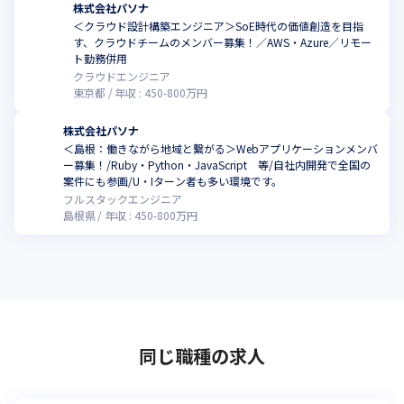
株式会社パソナ
＜クラウド設計構築エンジニア＞SoE時代の価値創造を目指
す、クラウドチームのメンバー募集！／AWS・Azure／リモー
ト勤務併用
クラウドエンジニア
東京都
年収 :
450
-
800
万円
株式会社パソナ
＜島根：働きながら地域と繋がる＞Webアプリケーションメンバ
ー募集！/Ruby・Python・JavaScript 等/自社内開発で全国の
案件にも参画/U・Iターン者も多い環境です。
フルスタックエンジニア
島根県
年収 :
450
-
800
万円
同じ職種の求人