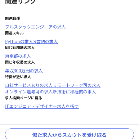
関連リンク
関連職種
フルスタックエンジニア
の求人
関連スキル
Python
の求人
R言語
の求人
同じ勤務地の求人
東京都
の求人
同じ年収帯の求人
年収
300万円
の求人
特徴が近い求人
自社サービスあり
の求人
リモートワーク可
の求人
オンライン選考可
の求人
新技術に積極的
の求人
求人検索ページに戻る
ITエンジニア・デザイナー求人を探す
似た求人からスカウトを受け取る