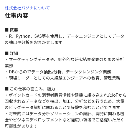
株式会社パソナについて
仕事内容
■ 概要

・R、Python、SAS等を使用し、データエンジニアとしてデータ
の抽出や分析をおまかせします
■ 詳細

・マーケティングデータや、対外的な研究結果発表のための分析
業務

・DBからのでデータ抽出/分析、データクレンジング業務

・現場リーダーとしての未経験エンジニアへの教育、管理業務
■ この仕事の面白み、魅力

・ポイントカードの消費者購買情報や建機に組み込まれたIoTから
回収されるデータなどを抽出、加工、分析などを行うため、大量
のビッグデータ解析に関わることで経験を積むことができます

・将来的にはデータ分析ソリューションの設計、開発に関わる機
会やビジネスデベロップメントなど幅広い領域でご活躍いただく
可能性があります