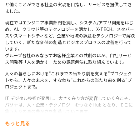
と働くことができる社会の実現を目指し、サービスを提供してき
ました。
現在ではエンジニア事業部門を擁し、システム/アプリ開発をはじ
め、AI、クラウド等のテクノロジーを活かし、X-TECH、メタバー
スやスマートシティなど、企業や地域の課題をテクノロジーで解決
していく、新たな価値の創造とビジネスプロセスの改善を行って
います。

グループ各社のみならずお客様企業との共創のほか、自社サービ
ス開発等「人を活かす」ための課題解決に取り組んでいます。
人々の暮らしにおける“これまでの当たり前を支える”プロジェク
トから、人々の未来を、すなわち“これからの当たり前を創る”プ
ロジェクトまで。
IT デジタル技術が発展し、大きく在り方が変容していく今こそ、 
パソナは、人・企業・テクノロジーをつなぐ Hub となり、そこに
集う人々の真の豊かさを創造していきます。
もっと見る