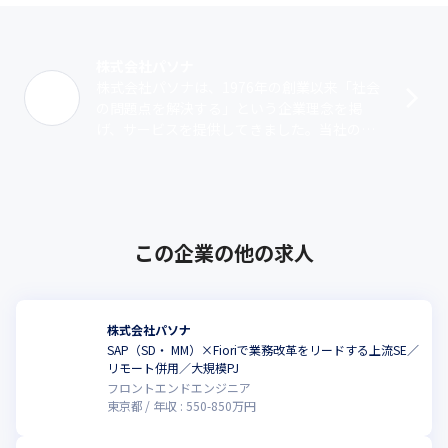
株式会社パソナ
株式会社パソナは、1976年の創業以来「社会
の問題点を解決する」という企業理念を掲
げ、サービスを提供してきました。当社の起
源は人材派遣事業にありますが、現在は専門
性の高いエンジニアが多数在籍する「テク･･･
この企業の他の求人
株式会社パソナ
SAP（SD・ MM）×Fioriで業務改革をリードする上流SE／
リモート併用／大規模PJ
フロントエンドエンジニア
東京都
年収 :
550
-
850
万円