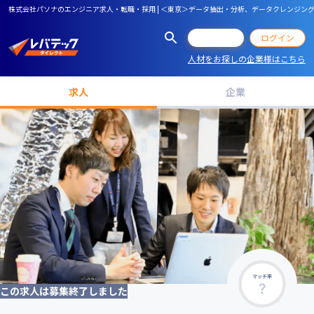
株式会社パソナのエンジニア求人・転職・採用 | ＜東京＞データ抽出・分析、データクレンジン
会員登録
ログイン
人材をお探しの企業様はこちら
求人
企業
マッチ率
この求人は募集終了しました