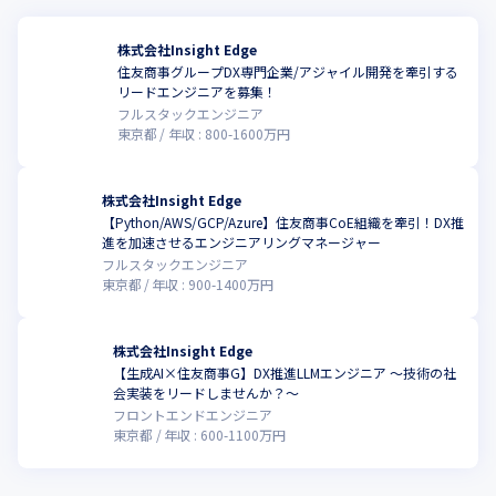
株式会社Insight Edge
住友商事グループDX専門企業/アジャイル開発を牽引する
リードエンジニアを募集！
フルスタックエンジニア
東京都
年収 :
800
-
1600
万円
株式会社Insight Edge
【Python/AWS/GCP/Azure】住友商事CoE組織を牽引！DX推
こ
進を加速させるエンジニアリングマネージャー
フルスタックエンジニア
東京都
年収 :
900
-
1400
万円
株式会社Insight Edge
【生成AI×住友商事G】DX推進LLMエンジニア 〜技術の社
会実装をリードしませんか？〜
フロントエンドエンジニア
東京都
年収 :
600
-
1100
万円