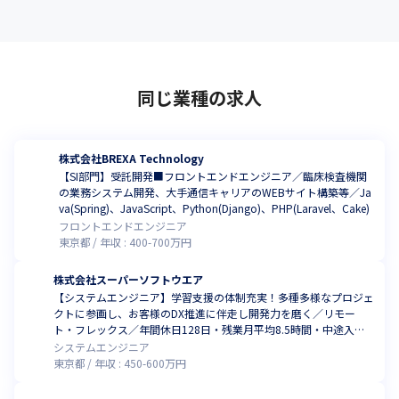
同じ業種の求人
株式会社BREXA Technology
【SI部門】受託開発■フロントエンドエンジニア／臨床検査機関
の業務システム開発、大手通信キャリアのWEBサイト構築等／Ja
va(Spring)、JavaScript、Python(Django)、PHP(Laravel、Cake)
フロントエンドエンジニア
東京都
年収 :
400
-
700
万円
株式会社スーパーソフトウエア
【システムエンジニア】学習支援の体制充実！多種多様なプロジェ
クトに参画し、お客様のDX推進に伴走し開発力を磨く／リモー
ト・フレックス／年間休日128日・残業月平均8.5時間・中途入社
者全員が年収アップ（2025年3月時点）
システムエンジニア
東京都
年収 :
450
-
600
万円