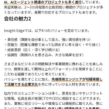
AI、AIエージェント関連のプロジェクトも多く進行
しています。
実証実験は、2～3カ月程度の比較的短い期間のプロジェクトが多
くなっていますが、長期で対応するプロジェクトもあります。
会社の魅力2
Insight Edgeでは、以下4つのバリューを定めています。
・責任感（課題を自分事として捉え、強い責任感を持つ）

・突破力（困難な課題であっても諦めずに考え抜く・やり抜く）

・成長意欲（広く・深く学び続ける）

・協調性（周囲の人を巻き込み、大きな結果を出す）
さまざまなビジネスの問題解決や事業開発に携わることを楽しみ
つつ、開発を通して期待以上のパフォーマンスを発揮することに
こだわる組織でありたいと考えています。

バリューを満たすことに加え、
先端技術エンジニアが切磋琢磨し
て活躍できる企業文化
を共に作っていける人材を求めています。
社内でのコミュニケーションは多く、意見を言いやすいフラット
な環境。社員全員が直接CTOやCEOに相談することができます。

また、業務に役立つツールや環境などは積極的に取り入れ、常に
エンジニアにとって
開発がしやすい良い環境を作ることを重視
し