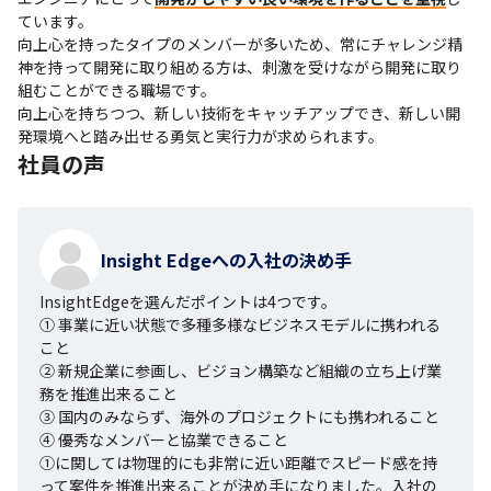
ています。

向上心を持ったタイプのメンバーが多いため、常にチャレンジ精
神を持って開発に取り組める方は、刺激を受けながら開発に取り
組むことができる職場です。

向上心を持ちつつ、新しい技術をキャッチアップでき、新しい開
発環境へと踏み出せる勇気と実行力が求められます。
社員の声
Insight Edgeへの入社の決め手
InsightEdgeを選んだポイントは4つです。

① 事業に近い状態で多種多様なビジネスモデルに携われる
こと

② 新規企業に参画し、ビジョン構築など組織の立ち上げ業
務を推進出来ること

③ 国内のみならず、海外のプロジェクトにも携われること

④ 優秀なメンバーと協業できること

①に関しては物理的にも非常に近い距離でスピード感を持
って案件を推進出来ることが決め手になりました。入社の