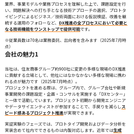
業界、事業モデルや業務プロセスを理解した上で、課題設定を行
い、問題解決への打ち手となる技術アプローチの選択、プロトタ
イピングによるビジネス／技術両面における仮説検証、改善を継
続する運用のフォローなど、
DX推進の全プロセスにおいて必要と
なる技術機能をワンストップで提供可能
です。
※従業員数は70名は業務委託、出向者を含みます（2025年7月時
点）
会社の魅力1
当社は、住友商事グループ約900社に変更の多様な現場のDX推進
に貢献する立場として、他社にはなかなかない多様な現場に携わ
れる点が魅力です（2025年7月時点）。

プロジェクトを進める際は、グループ内で、グループ会社や新規
事業開発の課題設定・企画・コンサルを実施する「DXセンター」
と一体で活動しています。プロジェクト初期から開発エンジニア
やデータサイエンティストが参加することで、手戻りを減らし
ス
ピード感あるプロジェクト推進
が実現できます。
実証実験のフェーズでは、プロトタイプ開発およびデータ分析を
実装含めて社内でできるものは内製対応します。近年では
生成