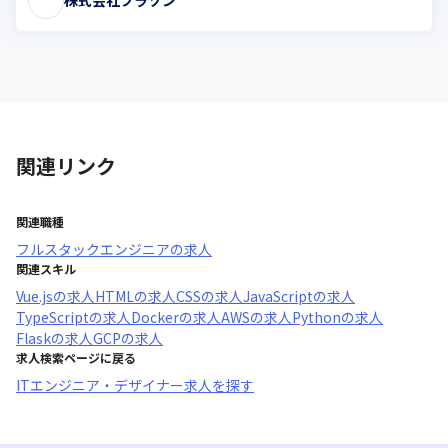
株式会社ブラゾン
関連リンク
関連職種
フルスタックエンジニア
の求人
関連スキル
Vue.js
の求人
HTML
の求人
CSS
の求人
JavaScript
の求人
TypeScript
の求人
Docker
の求人
AWS
の求人
Python
の求人
Flask
の求人
GCP
の求人
求人検索ページに戻る
ITエンジニア・デザイナー求人を探す