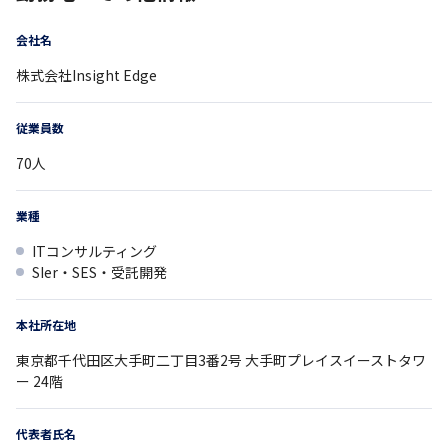
会社名
株式会社Insight Edge
従業員数
70
人
業種
ITコンサルティング
SIer・SES・受託開発
本社所在地
東京都
千代田区大手町二丁目3番2号
大手町プレイスイーストタワ
ー 24階
代表者氏名