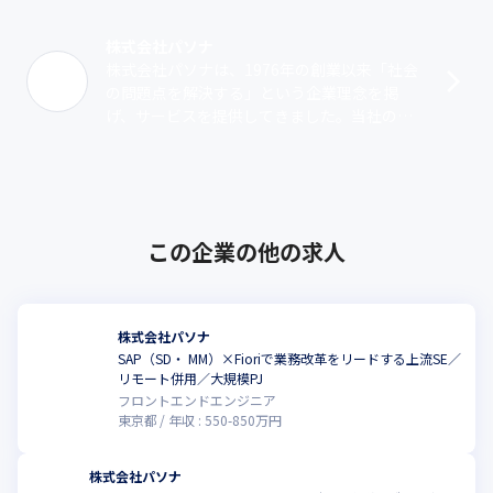
株式会社パソナ
株式会社パソナは、1976年の創業以来「社会
の問題点を解決する」という企業理念を掲
げ、サービスを提供してきました。当社の起
源は人材派遣事業にありますが、現在は専門
性の高いエンジニアが多数在籍する「テク･･･
この企業の他の求人
株式会社パソナ
SAP（SD・ MM）×Fioriで業務改革をリードする上流SE／
リモート併用／大規模PJ
フロントエンドエンジニア
東京都
年収 :
550
-
850
万円
株式会社パソナ