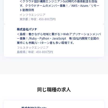
＜クラウド設計構築エンジニア＞SoE時代の価値創造を目指
す、クラウドチームのメンバー募集！／AWS・Azure／リモー
ト勤務併用
インフラエンジニア
東京都
年収 :
450
-
800
万円
株式会社パソナ
＜島根：働きながら地域と繋がる＞Webアプリケーションメンバ
ー募集！/Ruby・Python・JavaScript 等/自社内開発で全国の
案件にも参画/U・Iターン者も多い環境です。
フルスタックエンジニア
島根県
年収 :
450
-
800
万円
同じ職種の求人
株式会社Skillnote