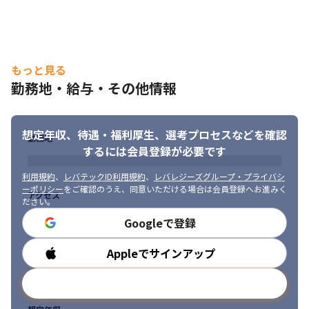
もっと見る
勤務地・給与・その他情報
想定年収、待遇・福利厚生、
選考プロセスなどを確認
勤務地
するには会員登録が必要です
利用規約
、
レバテックID利用規約
、
レバレジーズグループ・プライバシ
ーポリシー
をご確認のうえ、同意いただける場合は会員登録へお進みく
アクセス
ださい。
Googleで登録
Appleでサインアップ
勤務時間
メールアドレスで登録