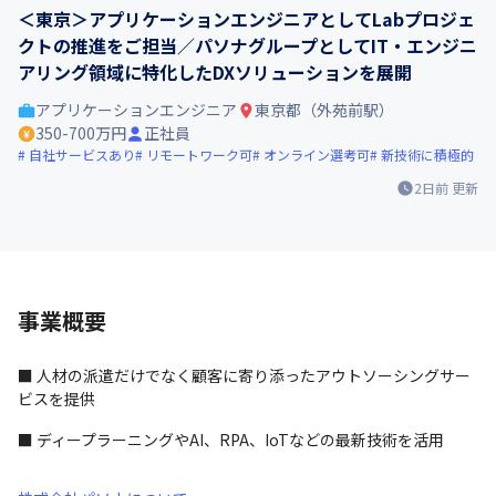
＜東京＞アプリケーションエンジニアとしてLabプロジェ
クトの推進をご担当／パソナグループとしてIT・エンジニ
アリング領域に特化したDXソリューションを展開
アプリケーションエンジニア
東京都（外苑前駅）
350-700万円
正社員
自社サービスあり
リモートワーク可
オンライン選考可
新技術に積極的
2日前
更新
事業概要
■ 人材の派遣だけでなく顧客に寄り添ったアウトソーシングサー
ビスを提供
■ ディープラーニングやAI、RPA、IoTなどの最新技術を活用