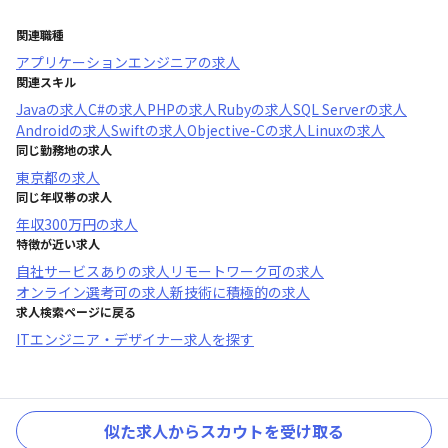
関連職種
アプリケーションエンジニア
の求人
関連スキル
Java
の求人
C#
の求人
PHP
の求人
Ruby
の求人
SQL Server
の求人
Android
の求人
Swift
の求人
Objective-C
の求人
Linux
の求人
同じ勤務地の求人
東京都
の求人
同じ年収帯の求人
年収
300万円
の求人
特徴が近い求人
自社サービスあり
の求人
リモートワーク可
の求人
オンライン選考可
の求人
新技術に積極的
の求人
求人検索ページに戻る
ITエンジニア・デザイナー求人を探す
似た求人からスカウトを受け取る