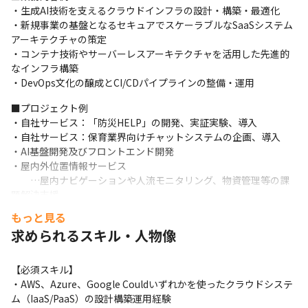
・生成AI技術を支えるクラウドインフラの設計・構築・最適化

・新規事業の基盤となるセキュアでスケーラブルなSaaSシステム
アーキテクチャの策定

・コンテナ技術やサーバーレスアーキテクチャを活用した先進的
なインフラ構築

・DevOps文化の醸成とCI/CDパイプラインの整備・運用
■プロジェクト例

・自社サービス：「防災HELP」の開発、実証実験、導入

・自社サービス：保育業界向けチャットシステムの企画、導入

・AI基盤開発及びフロントエンド開発

・屋内外位置情報サービス

　　…屋内ナビゲーションや人流モニタリング、物資管理等の課
題解決支援

・地域課題解決に向けたMaaS Webシステムの開発　等

もっと見る
　　…「移動躊躇層」に向けた新移動サービス『Universal 
求められるスキル・人物像
MaaS』のソフトウェア開発

　　※プロジェクトストーリーはこちらから 　https://x-
tech.pasona.co.jp/recruit/project/
【必須スキル】

・AWS、Azure、Google Couldいずれかを使ったクラウドシステ
■開発環境

ム（IaaS/PaaS）の設計構築運用経験

・最新の生成AI技術を活用した先進的な開発環境
