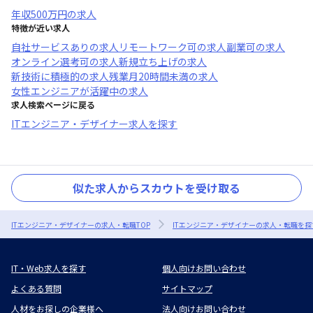
年収
500万円
の求人
特徴が近い求人
自社サービスあり
の求人
リモートワーク可
の求人
副業可
の求人
オンライン選考可
の求人
新規立ち上げ
の求人
新技術に積極的
の求人
残業月20時間未満
の求人
女性エンジニアが活躍中
の求人
求人検索ページに戻る
ITエンジニア・デザイナー求人を探す
似た求人からスカウトを受け取る
ITエンジニア・デザイナーの求人・転職TOP
ITエンジニア・デザイナーの求人・転職を探
IT・Web求人を探す
個人向けお問い合わせ
よくある質問
サイトマップ
人材をお探しの企業様へ
法人向けお問い合わせ