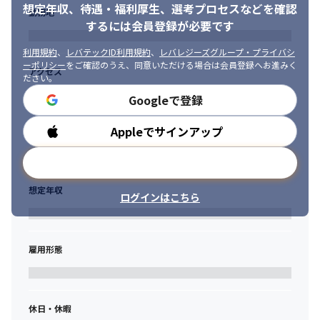
想定年収、待遇・福利厚生、
選考プロセスなどを確認
向け取り組める方

勤務地
・周囲と協調しながら自ら仕事を進めることができ、やりとげる
するには会員登録が必要です
責任感を持った方
利用規約
、
レバテックID利用規約
、
レバレジーズグループ・プライバシ
ーポリシー
をご確認のうえ、同意いただける場合は会員登録へお進みく
アクセス
ださい。
Googleで登録
Appleでサインアップ
勤務時間
メールアドレスで登録
想定年収
ログインはこちら
雇用形態
休日・休暇