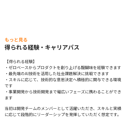
の取得実績あり

　└ ライフステージに応じた会社からのサポート制度
も。活用事例多数。

・対面コミュニケーションの機会も設け、オフライン交流
も大切にしています。

　└ チーム出社やランチ会、キックオフ　等

もっと見る
・e-Learningや書籍購入補助、技術研修や社内有志による
得られる経験・キャリアパス
勉強会など。

　　技術が好きなメンバーが多く学びの機会も豊富です。
【得られる経験】

・ゼロベースからプロダクトを創り上げる醍醐味を経験できます

・最先端のAI技術を活用した社会課題解決に挑戦できます

・スキルに応じて、技術的な意思決定へ積極的に関与できる環境
です

・事業開発から技術開発まで幅広いフェーズに携わることができ
ます
当初は開発チームのメンバーとして活躍いただき、スキルと実績
に応じて段階的にリーダーシップを発揮していただく想定です。