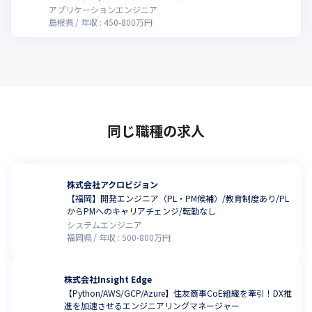
アプリケーションエンジニア
島根県
年収 :
450
-
800
万円
同じ職種の求人
株式会社アクロビジョン
【福岡】開発エンジニア（PL・PM候補）/教育制度あり/PL
からPMへのキャリアチェンジ/転勤なし
システムエンジニア
福岡県
年収 :
500
-
800
万円
株式会社Insight Edge
【Python/AWS/GCP/Azure】住友商事CoE組織を牽引！DX推
進を加速させるエンジニアリングマネージャー