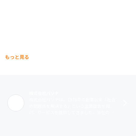
もっと見る
株式会社パソナ
株式会社パソナは、1976年の創業以来「社会
の問題点を解決する」という企業理念を掲
げ、サービスを提供してきました。当社の起
源は人材派遣事業にありますが、現在は専門
性の高いエンジニアが多数在籍する「テク･･･