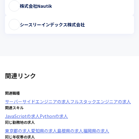
株式会社Nautik
シースリーインデックス株式会社
関連リンク
関連職種
サーバーサイドエンジニア
の求人
フルスタックエンジニア
の求人
関連スキル
JavaScript
の求人
Python
の求人
同じ勤務地の求人
東京都
の求人
愛知県
の求人
島根県
の求人
福岡県
の求人
同じ年収帯の求人