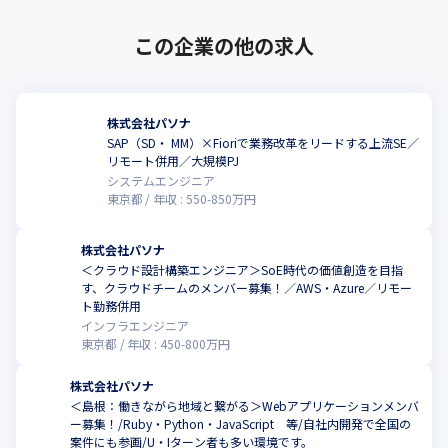
この企業の他の求人
株式会社パソナ
SAP（SD・ MM）×Fioriで業務改革をリードする上流SE／
リモート併用／大規模PJ
システムエンジニア
東京都
年収 :
550
-
850
万円
株式会社パソナ
＜クラウド設計構築エンジニア＞SoE時代の価値創造を目指
す、クラウドチームのメンバー募集！／AWS・Azure／リモー
ト勤務併用
インフラエンジニア
東京都
年収 :
450
-
800
万円
株式会社パソナ
＜島根：働きながら地域と繋がる＞Webアプリケーションメンバ
ー募集！/Ruby・Python・JavaScript 等/自社内開発で全国の
案件にも参画/U・Iターン者も多い環境です。