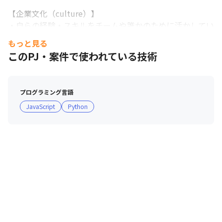
【企業文化（culture）】

・自らの経験・スキルをチームや誰かのために活かしてい
きたい。そんな想いを持つメンバーが多いです。

もっと見る
・メンバーと会社の目指す方向性、企業理念が浸透してい
このPJ・案件で使われている技術
る組織です。

・コミュニケーションを取ろうという意識が強く、風通し
が良い環境です。

プログラミング言語
・個々の「やりたい！」を応援する文化・制度があり、新
JavaScript
Python
しい技術に挑戦できる土壌と、その中でも人を中心に考え
る文化があります。

・中途入社メンバー7割以上。多様性のある環境です。

【働き方・待遇（privilege）】

・エンジニアリングの現場で活躍し続けるプレイングマネ
ージャーが多数在籍。

・家庭との両立などプライベートも大切に働くことができ
ます。

　└ 女性産育休取得100%、男性育休取得57.1%、役職者