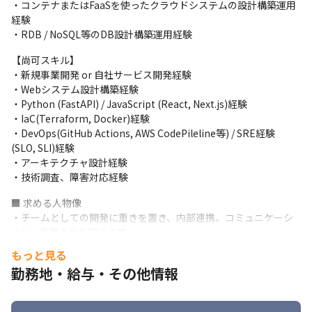
・コンテナまたはFaaSを使ったクラウドシステムの設計構築運用
・柔軟なアーキテクチャ設計による主体的な技術選定が可能

経験

・アジャイル開発手法によるスピーディーな開発サイクル
・RDB / NoSQL等のDB設計構築運用経験
■従事すべき業務の変更の範囲

【尚可スキル】

【雇入れ直後】求人票に記載の業務　【変更の範囲】会社の定め
・新規事業開発 or 自社サービス開発経験

る業務全般
・Webシステム設計構築経験

・Python (FastAPI) / JavaScript (React, Next.js)経験

・IaC(Terraform, Docker)経験

・DevOps(GitHub Actions, AWS CodePileline等) / SRE経験 
(SLO, SLI)経験

・アーキテクチャ設計経験

・技術調査、障害対応経験
■ 求める人物像

・チームとしての開発に重きを置き、内部連携、コミュニケーシ
ョン、非属人化を行える方

・自己研鑽を怠らず、未知の技術、手法を学び、検討、提案、導
もっと見る
入等を行える方

勤務地・給与・その他情報
・個人レベルでもPDCA, KPTなどを用いて業務、作業改善を行え
る方

・新サービスの実現やサービスを通した課題解決に向け、実現に