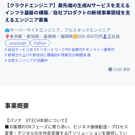
【クラウドエンジニア】最先端の生成AIサービスを支える
インフラ基盤の構築／自社プロダクトの新規事業領域を支
えるエンジニア募集
サーバーサイドエンジニア、フルスタックエンジニア
東京都・愛知県・島根県・福岡県
500-850万円
正社員
JavaScript
Python
自社サービスあり
リモートワーク可
副業可
オンライン選考可
新規立ち上げ
新技術に積極的
残業月20時間未満
女性エンジニアが活躍中
2日前
更新
事業概要
【パソナ　XTECH本部について】

■お客様のDXフェーズに寄り添い、ビジネス価値創造・プロセス
変革・デジタル化を伴走支援するITソリューションを提供してい