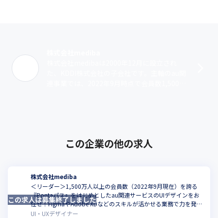
株式会社mediba
株式会社medibaは2000年12月に設立され
た、KDDI株式会社の子会社です。主軸のau関
連事業では、2022年9月時点で会員数1,500万
人以上を誇るスマホ向けサービス『Pontaパ
ス』をはじめ･･･
この企業の他の求人
株式会社mediba
＜リーダー＞1,500万人以上の会員数（2022年9月現在）を誇る
『Pontaパス』をはじめとしたau関連サービスのUIデザインをお
この求人は募集終了しました
こ
任せ！FigmaやAdobe XDなどのスキルが活かせる業務で力を発揮
してくれませんか
UI・UXデザイナー