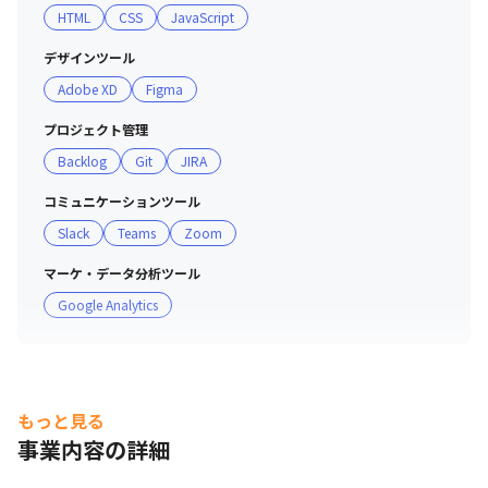
HTML
CSS
JavaScript
■ 社風・社員全体について

・「ヒトにHAPPYを」をミッションとして掲げているた
デザインツール
め、会社としても働く環境を整えていく方針があります

Adobe XD
Figma
・新卒と中途の割合は25:75で、平均勤続年数は5年8カ月
です

プロジェクト管理
・特に30代の社員が多く、社員全体の平均年齢は35歳で
Backlog
Git
JIRA
す

・男女比は60:40で女性も多く活躍しており、育児休暇取
コミュニケーションツール
得率、育児休暇復帰率共に100%です

Slack
Teams
Zoom
・研修制度があり、ビジネスマナー、プロダクトマネジメ
マーケ・データ分析ツール
ントなどの外部研修に参加できる機会があります
Google Analytics
もっと見る
事業内容の詳細