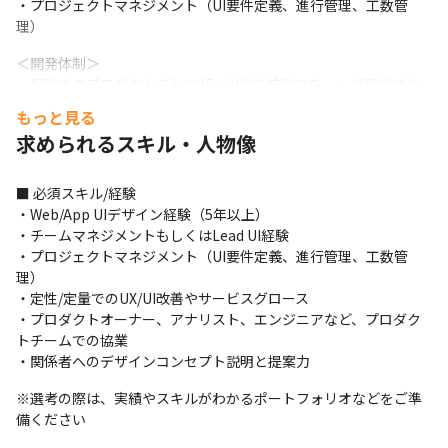
・プロジェクトマネジメント（UI要件定義、進行管理、工数管
理）
＜開発体制＞

・担当するプロダクトごとに15～100名前後でチームが編成され
ています

もっと見る
・大規模なチームに配属された場合でも、実際に関わるメンバー
求められるスキル・人物像
は多くて15名程度です

・メンバーの内訳はチームにより異なり、例えばデザイナーとエ
ンジニアがいる場合も、エンジニアだけの場合もあります
■ 必須スキル/経験

・Web/App UIデザイン経験（5年以上）

＜開発の進め方＞

・チームマネジメントもしくはLead UI経験

・ほとんどのメンバーがリモートワークを行っているため、文面
・プロジェクトマネジメント（UI要件定義、進行管理、工数管
でのコミュニケーションにはSlack、音声でのコミュニケーション
理）

にはTeams、Google Meet、Zoomを用いています

・定性/定量でのUX/UI改善やサービスグロース

・プロジェクト管理にはBacklog、JIRAを用いています

・プロダクトオーナー、アナリスト、エンジニアなど、プロダク
・朝会、夕会をしているチームが多く、そこでタスクやスケジュ
トチームでの協業

ールの確認も行っています

・関係者へのデザインコンセプト説明と提案力
・チームによっては技術選定やツール選定なども行っています
※選考の際は、実績やスキルがわかるポートフォリオなどをご準
＜入社後の流れ＞

備ください
・希望状況に合ったプロダクトのチームや、スキルのマッチする