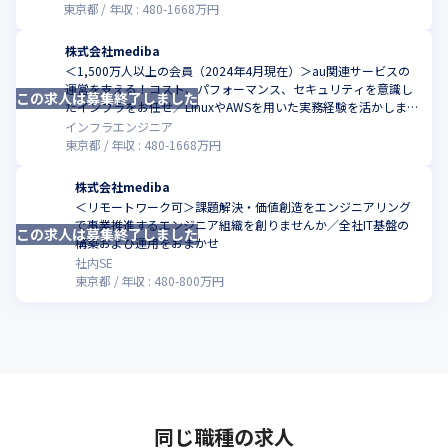
東京都
年収 :
480
-
1668
万円
株式会社mediba
＜1,500万人以上の会員（2024年4月現在）＞au関連サービスの
運営を支える！コスト、パフォーマンス、セキュリティを意識し
この求人は募集終了しました
こ
たインフラをお任せ／LinuxやAWSを用いた実務経験を活かしませ
んか
インフラエンジニア
東京都
年収 :
480
-
1668
万円
株式会社mediba
＜リモートワーク可＞課題解決・価値創造をエンジニアリング
で事業推進するエンジニア組織を創りませんか／全社IT基盤の
この求人は募集終了しました
こ
構築および運用をおまかせ
社内SE
東京都
年収 :
480
-
800
万円
同じ職種の求人