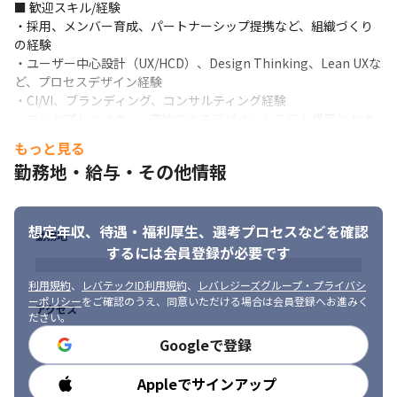
プロダクトのチームにアサインします
■ 歓迎スキル/経験

・採用、メンバー育成、パートナーシップ提携など、組織づくり
■ この仕事の面白み、魅力

の経験

・1,500万人以上の会員サービスである『Pontaパス』や、4,000
・ユーザー中心設計（UX/HCD）、Design Thinking、Lean UXな
万以上のau、UQ、Povoユーザーの日常をより心地よくするメデ
ど、プロセスデザイン経験

ィア、エンタメ、コマースなどのサービス、5G/xRやヘルスケアア
・CI/VI、ブランディング、コンサルティング経験

プリなどの未来に向けた新規領域などに挑戦できます

・コンセプトメイク、一貫性のあるデザインシステム構築とクオ
・より多くのユーザーに価値を届けること、潜在的なユーザーニ
リティ管理までの組織推進

もっと見る
ーズを発見し素早く形にするサービスデザインを習得することが
・マーケティング、プロモーションでの”伝わる”クリエイティブ
できる環境です

勤務地・給与・その他情報
ワーク

・大規模サービス新規領域まで、一つの会社にいながら、色々な
・新規サービスの立ち上げ、変革マネジメント経験
サービスモデルとユーザーに価値を届ける経験値と達成感を得ら
れます

※上記要件を満たしデザイン経営・組織戦略経験をお持ちの方
想定年収、待遇・福利厚生、
選考プロセスなどを確認
勤務地
・ 企画段階からユーザーのニーズや課題を考え、要件定義から参
は、上級マネジメント職もご相談させていただきます
するには会員登録が必要です
加していく風土があり、デザイナーが意志を持って働くことがで
■ 求める人物像

きます
利用規約
、
レバテックID利用規約
、
レバレジーズグループ・プライバシ
・ユーザー視点を常に意識し、定性と定量の数値分析から課題発
ーポリシー
をご確認のうえ、同意いただける場合は会員登録へお進みく
アクセス
見、解決策の提案ができる方

ださい。
・常に新しいデザインやサービスモデルに対するアンテナを張り
Googleで登録
巡らしている方

・自分のアウトプットに対する責任感がある方

Appleでサインアップ
勤務時間
・対人コミュニケーションスキルの高い方
