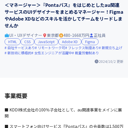
＜マネージャー＞『Pontaパス』をはじめとしたau関連
サービスのUIデザイナーをまとめるマネージャー！Figma
やAdobe XDなどのスキルを活かしてチームをリードしま
せんか
UI・UXデザイナー
東京都
480-1668万円
正社員
HTML
CSS
JavaScript
Adobe XD
Figma
自社サービスあり
リモートワーク可
フレックス制度あり
新規立ち上げ
新技術に積極的
女性エンジニアが活躍中
裁量労働制あり
2024/10/2
更新
事業概要
■ KDDI株式会社の100％子会社として、au関連事業をメインに展
開
■ スマートフォン向けサービス『Pontaパス』の会員数は1,500万