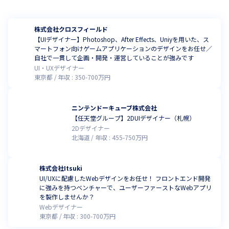
株式会社クロスフィールド
【UIデザイナー】Photoshop、After Effects、Uniyを用いた、ス
マートフォン向けゲームアプリケーションのデザインをお任せ／
自社で一貫して企画・開発・運営していることが強みです
UI・UXデザイナー
東京都
年収 :
350
-
700
万円
ニンテンドーキューブ株式会社
【任天堂グループ】2DUIデザイナー（札幌）
2Dデザイナー
北海道
年収 :
455
-
750
万円
株式会社Itsuki
UI/UXに配慮したWebデザインをお任せ！ フロントエンド開発
に強みを持つベンチャーで、ユーザーファーストなWebアプリ
を製作しませんか？
Webデザイナー
東京都
年収 :
300
-
700
万円