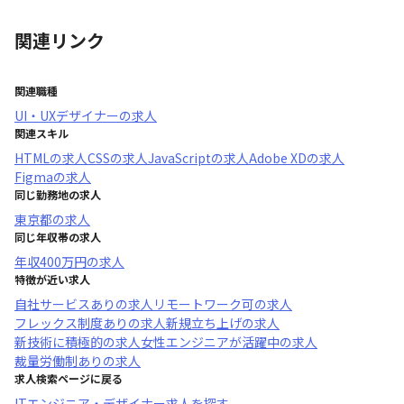
関連リンク
関連職種
UI・UXデザイナー
の求人
関連スキル
HTML
の求人
CSS
の求人
JavaScript
の求人
Adobe XD
の求人
Figma
の求人
同じ勤務地の求人
東京都
の求人
同じ年収帯の求人
年収
400万円
の求人
特徴が近い求人
自社サービスあり
の求人
リモートワーク可
の求人
フレックス制度あり
の求人
新規立ち上げ
の求人
新技術に積極的
の求人
女性エンジニアが活躍中
の求人
裁量労働制あり
の求人
求人検索ページに戻る
ITエンジニア・デザイナー求人を探す