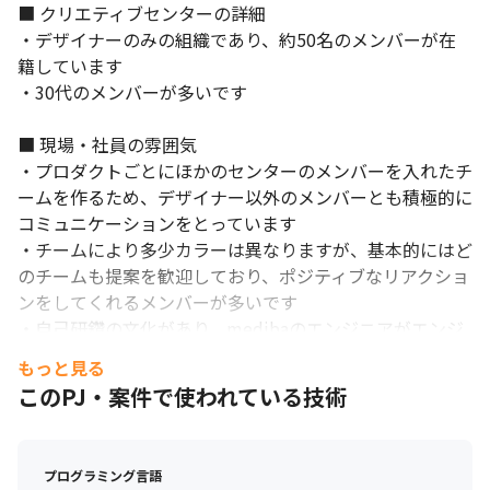
■ クリエティブセンターの詳細

・デザイナーのみの組織であり、約50名のメンバーが在
籍しています

・30代のメンバーが多いです

■ 現場・社員の雰囲気

・プロダクトごとにほかのセンターのメンバーを入れたチ
ームを作るため、デザイナー以外のメンバーとも積極的に
コミュニケーションをとっています

・チームにより多少カラーは異なりますが、基本的にはど
のチームも提案を歓迎しており、ポジティブなリアクショ
ンをしてくれるメンバーが多いです

・自己研鑽の文化があり、medibaのエンジニアがエンジ
ニアリングにまつわるさまざまな情報を幅広く発信してい
もっと見る
くオープンな社外イベント「mediba Tech Cafe」や、
このPJ・案件で使われている技術
medibaのクリエイター、エンジニア、データアナリスト
による「現場の声」を情報発信する技術ブログ「mediba 
Creator × Engineer Blog」の運営も行っています

プログラミング言語