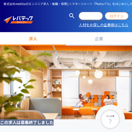
株式会社medibaのエンジニア求人・転職・採用 | ＜マネージャー＞『Pontaパス』をはじめと
会員登録
ログイン
人材をお探しの企業様はこちら
求人
企業
マッチ率
この求人は募集終了しました