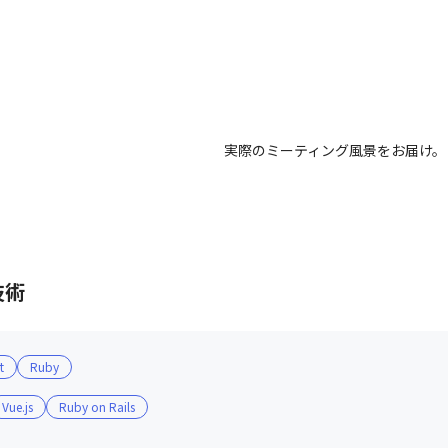
。
幅広いプロダクトに関わることがで
実際のミーティング風景をお届け。
技術
t
Ruby
Vue.js
Ruby on Rails