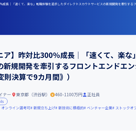
0%成長｜「速くて、楽な」転職体験を追求したダイレクトスカウトサービスの新規開発を牽引するフロ
ニア】昨対比300%成長｜「速くて、楽な
の新規開発を牽引するフロントエンドエンジ
｟変則決算で9カ月間｠）
イナー
東京都（渋谷駅）
460-1100万円
正社員
ils
オンライン選考可
新規立ち上げ
新技術に積極的
ベンチャー企業
ストックオ