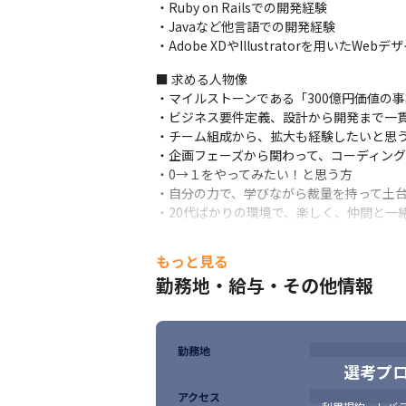
コミュニケーションツール：Slack（全社
・Ruby on Railsでの開発経験

・Javaなど他言語での開発経験

＜プロダクトについて＞

・Adobe XDやIllustratorを用いたWeb
「ヒュープロ」は、士業・管理部門という日
求人選定から内定承諾まで、本来数ヶ月かか
■ 求める人物像

忙しくて転職できない方や資格勉強中の士業
・マイルストーンである「300億円価値の事
目をつぶっていても適切な求人に出会えるよ
・ビジネス要件定義、設計から開発まで一貫
人事のいない会計士や弁護士のようなプロ
・チーム組成から、拡大も経験したいと思う
ホームです。
・企画フェーズから関わって、コーディング
・0→１をやってみたい！と思う方

■この仕事の面白み、魅力

・自分の力で、学びながら裁量を持って土台
・新規プロダクト開発がミッションとなるフ
・20代ばかりの環境で、楽しく、仲間と一
・Ruby on Railsをはじめとする
・オールインハウス組織を作っているため、
もっと見る
■私たちがやりたいけどできていないこと

勤務地・給与・その他情報
・複雑化するフロントエンドの品質向上、見
・バックエンドのテストの充実

・より堅牢なインフラ体制の構築

・定常的な技術発信
勤務地
選考プ
アクセス