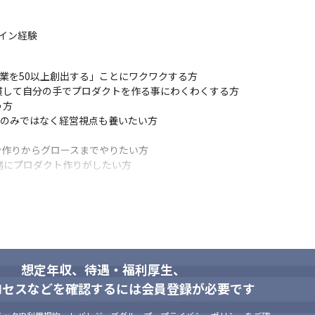
で利用）
デザイン経験
本の経済と社会を支えるプロフェッショナルに特化した転職サイトです
る転職体験をスムーズにし、エージェントの完全自動化サービスを目指
さんが多いとても特殊な領域で、

業を50以上創出する」ことにワクワクする方

うな、新しい「速度追及型」転職サイトであり、

して自分の手でプロダクトを作る事にわくわくする方

フェッショナルファームファームがクラウド上で人事機能を持つサイトを
方

のみではなく経営視点も養いたい方

作りからグロースまでやりたい方

ェーズのため役職や年次に関係なく、新しい機能やサービス改善の提案
緒にプロダクト作りがしたい方
モダンな技術を導入しており、今後もエンジニアメンバーの技術力向上のため、
他職種と非常に近い距離感で仕事ができ、お互いの視点からアイデアを
通しの確保

想定年収、待遇・福利厚生、
ロセスなどを確認するには会員登録が必要です