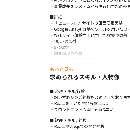
・新規プロダクトにあたる文字入力を必要と
・事業成長をシステムから生み出すための専
■詳細

・『ヒュープロ』サイトの画面要素実装

・Google Analytics等のツールを用いたユ
・Webサイト体験向上に向けた提案や改善

・UI/UXの設計

・SEO改善

・開発環境の改善

・ページ表示速度改善等
もっと見る
＜開発組織について＞（2023年7月時点）

求められるスキル・人物像
・チーム：4名（PM、サーバーサイドエンジ
・開発手法：アジャイル

フレームワーク：Ruby on Rails 7.0

■ 必須スキル/経験

フロントエンド：JavaScript（React）

下記いずれかのご経験を必須としております
データベース：MySQL

・Reactを用いた開発経験1年以上

全文検索システム：Elasticsearch7.10.2

・フロントエンドの開発経験3年以上
サーバ：AWS（EC2 + RDS）

プロジェクト管理：GitHub、Zenhub

■ 歓迎スキル / 経験

ドキュメント共有：Kibela（全社で利用）

・ReactやVue.jsでの開発経験
