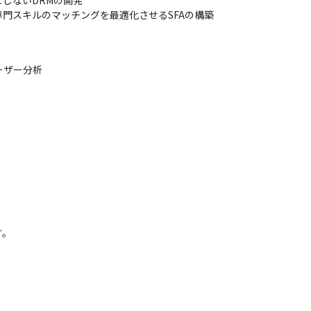
しないDRMの開発

門スキルのマッチングを最適化させるSFAの構築
ーザー分析

ニア2名、フロントエンドエンジニア1名）

。
