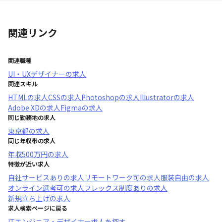
関連リンク
関連職種
UI・UXデザイナー
の求人
関連スキル
HTML
の求人
CSS
の求人
Photoshop
の求人
Illustrator
の求人
Adobe XD
の求人
Figma
の求人
同じ勤務地の求人
東京都
の求人
同じ年収帯の求人
年収
500万円
の求人
特徴が近い求人
自社サービスあり
の求人
リモートワーク可
の求人
服装自由
の求人
オンライン選考可
の求人
フレックス制度あり
の求人
新規立ち上げ
の求人
求人検索ページに戻る
ITエンジニア・デザイナー求人を探す