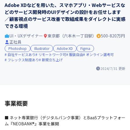
Adobe XDなどを用いた、スマホアプリ・Webサービスな
どのサービス開発時のUIデザインの設計をお任せします
／顧客視点のサービス改善で取組成果をダイレクトに実感
できる環境
UI・UXデザイナー
東京都（六本木一丁目駅）
500-820万円
正社員
Photoshop
Illustrator
Adobe XD
Figma
自社サービスあり
リモートワーク可
服装自由
オンライン選考可
フレックス制度あり
新規立ち上げ
2024/7/31
更新
事業概要
■ ネット専業銀行（デジタルバンク事業）とBaaSプラットフォー
ム『NEOBANK®』事業を展開