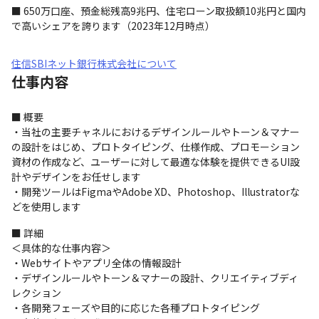
■ 650万口座、預金総残高9兆円、住宅ローン取扱額10兆円と国内
で高いシェアを誇ります（2023年12月時点）
住信SBIネット銀行株式会社について
仕事内容
■ 概要

・当社の主要チャネルにおけるデザインルールやトーン＆マナー
の設計をはじめ、プロトタイピング、仕様作成、プロモーション
資材の作成など、ユーザーに対して最適な体験を提供できるUI設
計やデザインをお任せします 

・開発ツールはFigmaやAdobe XD、Photoshop、Illustratorな
どを使用します
■ 詳細

＜具体的な仕事内容＞

・Webサイトやアプリ全体の情報設計

・デザインルールやトーン＆マナーの設計、クリエイティブディ
レクション

・各開発フェーズや目的に応じた各種プロトタイピング
