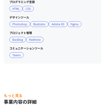
プログラミング言語
ていきましょう

HTML
CSS
■ 業務のこだわり

デザインツール
・徹底的に顧客目線で業務に取り組むことを大切にしてい
Photoshop
Illustrator
Adobe XD
Figma
ます 

・部署同士の連携が強いため、スピード感をもって案件を
プロジェクト管理
担当しています

Backlog
Redmine
■ 現場・社員の雰囲気

コミュニケーションツール
・役員との物理的な距離や精神的な距離が近く、風通しの
Teams
よい環境です

・チャットでもメンバーが役員や部長と気軽に相談を行え
たり、カジュアルなミーティングで大事な方針付けが決定
することもあります

・一つの案件を、多数の部署で担当するため事業部の横の
つながりも強いです 

・そのため、事業部を横断する決断や業務にもスピード感
もっと見る
があります
事業内容の詳細