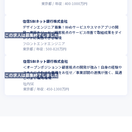
東京都
年収 :
400
-
1000
万円
住信SBIネット銀行株式会社
デザインエンジニア募集！Webサービスやスマホアプリの開
発・実装をリード／顧客視点のサービス改善で取組成果をダイ
この求人は募集終了しました
こ
レクトに実感できる環境
フロントエンドエンジニア
東京都
年収 :
500
-
820
万円
住信SBIネット銀行株式会社
＜オープンポジション＞顧客視点の開発が強み！自身の経験や
スキルに合わせた業務をお任せ／事業部間の連携が強く、風通
この求人は募集終了しました
こ
しのよい職場環境
社内SE
東京都
年収 :
450
-
1300
万円