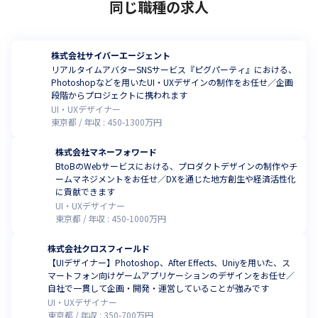
同じ職種の求人
株式会社サイバーエージェント
リアルタイムアバターSNSサービス『ピグパーティ』における、
Photoshopなどを用いたUI・UXデザインの制作をお任せ／企画
段階からプロジェクトに携われます
UI・UXデザイナー
東京都
年収 :
450
-
1300
万円
株式会社マネーフォワード
BtoBのWebサービスにおける、プロダクトデザインの制作やチ
ームマネジメントをお任せ／DXを通じた地方創生や経済活性化
に貢献できます
UI・UXデザイナー
東京都
年収 :
450
-
1000
万円
株式会社クロスフィールド
【UIデザイナー】Photoshop、After Effects、Uniyを用いた、ス
マートフォン向けゲームアプリケーションのデザインをお任せ／
自社で一貫して企画・開発・運営していることが強みです
UI・UXデザイナー
東京都
年収 :
350
-
700
万円