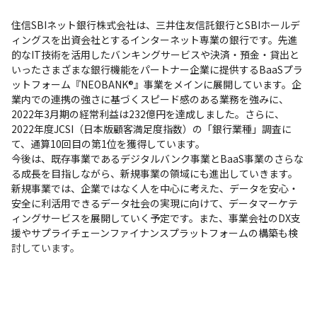
住信SBIネット銀行株式会社は、三井住友信託銀行とSBIホールデ
ィングスを出資会社とするインターネット専業の銀行です。先進
的なIT技術を活用したバンキングサービスや決済・預金・貸出と
いったさまざまな銀行機能をパートナー企業に提供するBaaSプラ
ットフォーム『NEOBANK®』事業をメインに展開しています。企
業内での連携の強さに基づくスピード感のある業務を強みに、
2022年3月期の経常利益は232億円を達成しました。さらに、
2022年度JCSI（日本版顧客満足度指数）の「銀行業種」調査に
て、通算10回目の第1位を獲得しています。

今後は、既存事業であるデジタルバンク事業とBaaS事業のさらな
る成長を目指しながら、新規事業の領域にも進出していきます。
新規事業では、企業ではなく人を中心に考えた、データを安心・
安全に利活用できるデータ社会の実現に向けて、データマーケテ
ィングサービスを展開していく予定です。また、事業会社のDX支
援やサプライチェーンファイナンスプラットフォームの構築も検
討しています。