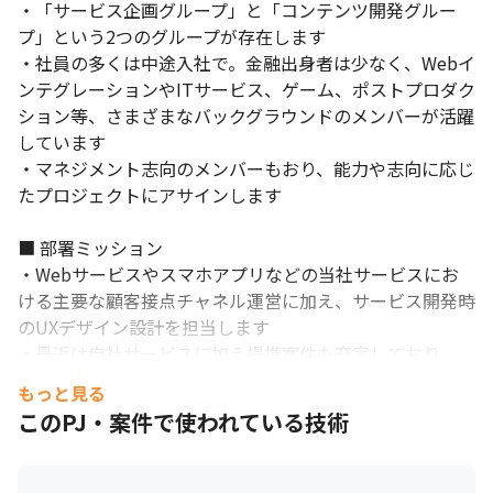
・「サービス企画グループ」と「コンテンツ開発グルー
プ」という2つのグループが存在します

・社員の多くは中途入社で。金融出身者は少なく、Webイ
ンテグレーションやITサービス、ゲーム、ポストプロダク
ション等、さまざまなバックグラウンドのメンバーが活躍
しています

・マネジメント志向のメンバーもおり、能力や志向に応じ
たプロジェクトにアサインします

■ 部署ミッション

・Webサービスやスマホアプリなどの当社サービスにお
ける主要な顧客接点チャネル運営に加え、サービス開発時
のUXデザイン設計を担当します

・最近は自社サービスに加え提携案件も充実しており、
「自社サービス運用におけるデザイン/クリエイティブの
もっと見る
品質向上」、「新規のサービス設 計における業務要件整
このPJ・案件で使われている技術
理の為のUX検討やプロトタイピング」の需要が増加して
います

・共に銀行サービスをUXデザインの文脈で進化/発展させ