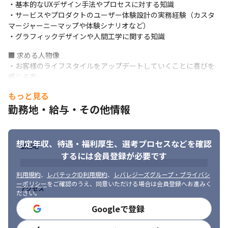
・基本的なUXデザイン手法やプロセスに対する知識

・タスク管理ツールはBacklogやRedmine、コミュニケーション
・サービスやプロダクトのユーザー体験設計の実務経験（カスタ
ツールはチャット機能やTeamsを使用します
マージャーニーマップや体験シナリオなど）

＜入社後の流れ＞

・グラフィックデザインや人間工学に関する知識
・まずはサポート担当として、主にスマホアプリやWebサービス
■ 求める人物像

の運営業務を行いながら当社のデザインルールやトンマナ、過去
・お客様のライフスタイルをアップデートしていくことに喜びを
実績、サービス仕様、業務の理解を深めていただきます

感じる方

・メンバーのサポートを受けながら社内関係者との関与度も深め
・金融×ITの分野で起こるイノベーションやライフスタイルの変
ていきます

もっと見る
革に興味のある方

・案件規模や難易度により、内製や外注、自身のデザイン、他者
勤務地・給与・その他情報
・Webやスマホアプリの技術、顧客中心のデザイントレンドを取
の監督/指揮業務が発生します

り入れた企画/実現力のある方
・経験や能力に応じて、2カ月～1年程度のアシスタント業務を想
定しています
想定年収、待遇・福利厚生、
選考プロセスなどを確認
勤務地
＜入社前の準備＞

するには会員登録が必要です
以下、準備を入社前に行うことを推奨しています
利用規約
、
レバテックID利用規約
、
レバレジーズグループ・プライバシ
・ポートフォリオの作成（書類選考時の提出が必須です）

ーポリシー
をご確認のうえ、同意いただける場合は会員登録へお進みく
アクセス
・当社のバンキングサービスや『NEOBANK®︎』をユーザー目線で
ださい。
の使用
Googleで登録
■ この仕事の魅力、面白み
