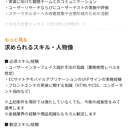
・実装に向けた開発チームとのコミュニケーション

・ユーザーリサーチならびにユーザーテストの実施や評価

・ステークホルダーへの改善提案や合意形成のための活動
＜当社の主要チャネル（2023年12月時点）＞ 

・アプリ『住信SBIネット銀行』：累計400万DL、200万MAUを誇
る当社主力のアプリ 

もっと見る
・提携NEOBANKサービス（BaaS事業）：JALやT-POINT、ヤマ
求められるスキル・人物像
ダ電機、高島屋等との提携ネオバンクアプリ 

・Webサービス全体のコンテンツ運営：650万口座を誇るバンキ
ングサービスのログイン認証/取引画面や口座開設フォーム、サー
■ 必須スキル/経験

ビス案内ページ/LPなど

・ユーザーインターフェイス設計手法の知識（業務使用レベルを
 ・各種マーケティングツール運営：Web接客ツールや行動解析ツ
想定）

ールの導入、運営、活用支援
・ECサイトやモバイルアプリケーションのUIデザインの実務経験

・フロントエンドの実装に関する知識（HTMLやCSS、コンポーネ
＜業務の進め方＞

ント指向など）
・1つの案件に、UXデザイン部からは平均2名～3名が参画します

・案件には開発部門のメンバーなどが参画するため、1つの案件に
※上記条件を現状では満たしていなくても、今後の成長性をみて
平均5名～6名、大規模なものだと20名におよぶ場合があります

選考します

・案件の期限は3日～2年程のものまでさまざまです 

※金融業界の経験や商品知識ももちろん歓迎します
・スキルや案件規模に合わせて複数の案件を担当することもあり
■ 歓迎スキル/経験

ます
