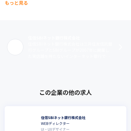
もっと見る
住信SBIネット銀行株式会社
住信SBIネット銀行株式会社は三井住友信託銀
行グループとSBIグループが2007年に開業し
た実店舗を持たないインターネット銀行で
す。2023年3月には東京証券取引所スタンダ
ード市場への上場、開業後17･･･
この企業の他の求人
住信SBIネット銀行株式会社
WEBディレクター
こ
UI・UXデザイナー