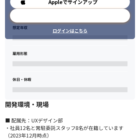
・既存の銀行サービスをアップデートし、新しい金融体験を提供
Appleでサインアップ
勤務時間
し続けていくことで、お客さまのライフスタイルを変革していく
点にやりがいがあります 

メールアドレスで登録
・お客様目線のデザインに取り組めます

・キャッシュレスやアプリを中心とした技術、UXデザインに挑戦
想定年収
ログインはこちら
可能です 

・インハウスのデザインチームのため、自身の業務ががダイレク
トにサービスに貢献していることを実感できます
雇用形態
休日・休暇
開発環境・現場
■ 配属先：UXデザイン部

・社員12名と常駐委託スタッフ8名が在籍しています
（2023年12月時点）
