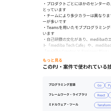
・プロダクトごとにほかのセンターの
とっています

・チームにより多少カラーは異なりま
ーが多いです

・Teamsを用いたモブプログラミ
います

・自己研鑽の文化があり、medib
ト「mediba Tech Cafe」や
「mediba Creator × Engineer 
もっと見る
＜開発組織のミッション＞

このPJ・案件で使われている
・キャッシュレス社会の急速な進展、5
造をエンジニアリングで事業推進する
プログラミング言語
Go
P
■ 社風・社員全体について

・「ヒトにHAPPYを」をミッション
フレームワーク・ライブラリ
React
・新卒と中途の割合は25:75で、平均勤
・特に30代の社員が多く、社員全体の平
ミドルウェア・ツール
Terraform
・男女比は60:40で女性も多く活躍し