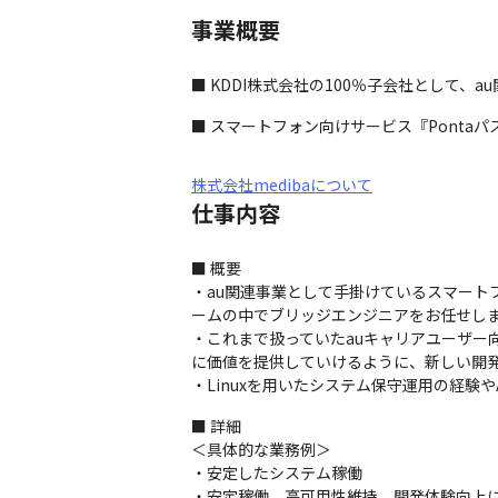
事業概要
■ KDDI株式会社の100％子会社として、
■ スマートフォン向けサービス『Pontaパス
株式会社medibaについて
仕事内容
■ 概要

・au関連事業として手掛けているスマートフォ
ームの中でブリッジエンジニアをお任せしま
・これまで扱っていたauキャリアユーザ
に価値を提供していけるように、新しい開発
・Linuxを用いたシステム保守運用の経験
■ 詳細

＜具体的な業務例＞

・安定したシステム稼働

・安定稼働、高可用性維持、開発体験向上に