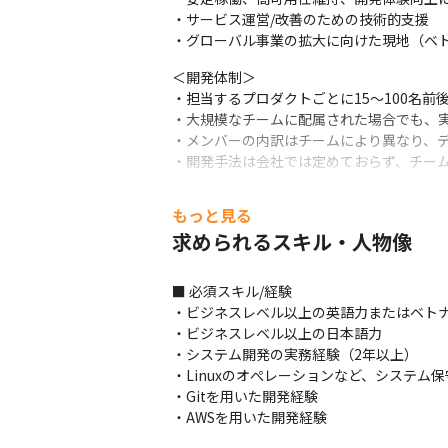
・サービス運営/改善のための技術的支援

・グローバル事業の拡大に向けた現地（ベ
＜開発体制＞

・担当するプロダクトごとに15～100名前
・大規模なチームに配属された場合でも、実
・メンバーの内訳はチームにより異なり、デ
・開発手法は会社では定めておらず、チー
＜開発の進め方＞

もっと見る
・ほとんどのメンバーがリモートワークを行っ
求められるスキル・人物像
Meet、Zoomを用いています

・プロジェクト管理にはBacklog、JIRAを
・朝会、夕会をしているチームが多く、そこ
■ 必須スキル/経験

・チームによっては技術選定やツール選定
・ビジネスレベル以上の英語力またはベトナ
・ビジネスレベル以上の日本語力

＜入社後の流れ＞

・システム開発の実務経験（2年以上）

・希望状況に合ったプロダクトのチームや
・Linuxのオぺレーションなど、システム保
・Gitを用いた開発経験

■ この仕事の面白み、魅力

・AWSを用いた開発経験
・これからau関連事業の開発組織を引っ張
・技術選定やツール選定も担える可能性があ