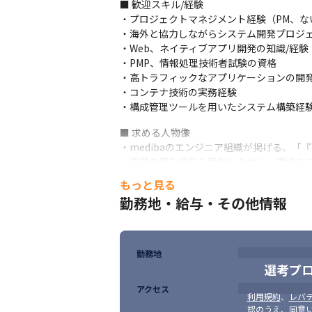
■ 歓迎スキル/経験

・1,500万人以上（※）の会員サービスであ
・プロジェクトマネジメント経験（PM、ない
メ、コマースなどのサービス、5G/xRやヘ
・海外と協力しながらシステム開発プロジェ
・大規模サービス新規領域まで、一つの会
・Web、ネイティブアプリ開発の知識/経験

・PMP、情報処理技術者試験の資格

・高トラフィックなアプリケーションの開発
・コンテナ技術の実務経験

・構成管理ツールを用いたシステム構築経
■ 求める人物像

・medibaのエンジニア組織が掲げる、「
・事業の優先順位を理解しながら、適切なエ
・エンジニアリング業務だけではなく、グロ
もっと見る
・成功のために、自ら率先して行動できる方
勤務地・給与・その他情報
・ベストを尽くすための努力を惜しまない方
・新しい技術動向が好きで、アンテナを高く
・自動化したくなる衝動に駆られる方
勤務地
選考プ
アクセス
利用規約
、
レバテ
認のうえ、同意