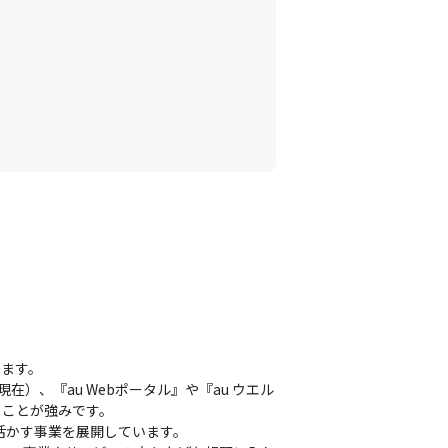
ります
ます。

在）、『au Webポータル』や『au ウエル
ことが強みです。

かす事業を展開しています。
