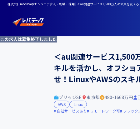
株式会社medibaのエンジニア求人・転職・採用 | ＜au関連サービス1,500万人の会員を
この求人は募集終了しました
＜au関連サービス1,5
キルを活かし、オフショ
せ！LinuxやAWSのス
ブリッジSE
東京都
480-1668万円
AWS
Linux
自社サービスあり
リモートワーク可
フレック