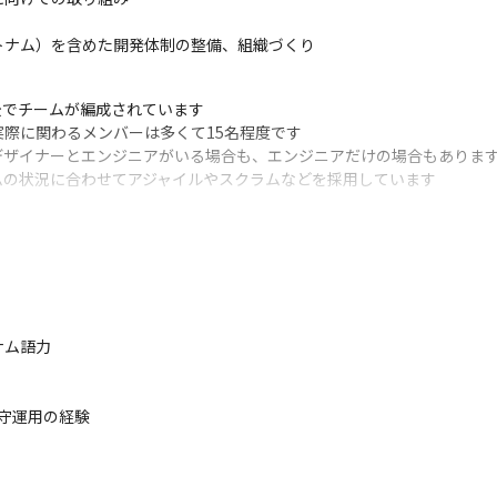
トナム）を含めた開発体制の整備、組織づくり
後でチームが編成されています

際に関わるメンバーは多くて15名程度です

ザイナーとエンジニアがいる場合も、エンジニアだけの場合もあります
ムの状況に合わせてアジャイルやスクラムなどを採用しています
ているため、文面でのコミュニケーションにはSlack、音声でのコミュニケ
用いています

でタスクやスケジュールの確認も行っています

なども行っています
ム語力

、スキルのマッチするプロダクトのチームにアサインします
守運用の経験

るコアメンバーになれる環境です

り、モダンな開発環境の中でスキルアップしていけます
