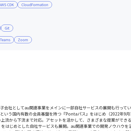
AWS CDK
CloudFormation
プロダクトマネジメントなどの外部研修に参加できる機会があ
Git
Teams
Zoom
00％子会社としてau関連事業をメインに一部自社サービスの展開も行ってい
上という国内有数の会員基盤を持つ『Pontaパス』をはじめ（2022年9月現
上流から下流まで対応。アセットを活かして、さまざまな提案ができる
をはじめとした自社サービスも展開。au関連事業での開発ノウハウを活