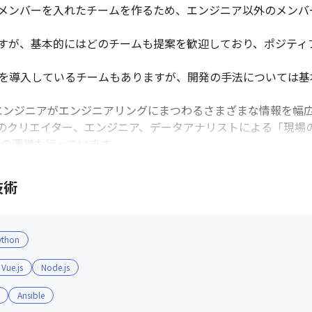
メンバーを入れたチームを作るため、エンジニア以外のメンバ
すが、基本的にはどのチームも提案を歓迎しており、ポジティ
ングを導入しているチームもありますが、開発の手法については
aのエンジニアがエンジニアリングにまつわるさまざまな情報を幅
、medibaのクリエイター、エンジニア、データアナリストによる「
Blog」の運営も行っています

技術
G/IoT活用による新しい価値体験サービスの創出が求められ
エンジニア組織を創り、価値を届け続けたいと考えています

ython
として掲げているため、会社としても働く環境を整えていく方針
Vue.js
Node.js
続年数は5年8カ月です

均年齢は35歳です

Ansible
ており、育児休暇取得率、育児休暇復帰率共に100%です
