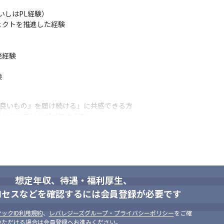
る『Pontaパス』や、4,000万以上（※）のau、UQ、Povoユーザ
しはPL経験）

ルスケアアプリなどの未来に向けた新規領域などに挑戦できます（※2022
クトを推進した経験

社にいながら、色々なサービスモデルとユーザーに価値を届ける経験値
経験

験
『良いもの』を届け続ける」に共感できる方

ンジニアリングができる方

ーバル事業/組織の拡大成長の仕事に携わりたい方





張れる方

想定年収、待遇・福利厚生、
ロセスなどを確認するには会員登録が必要です
ックID利用規約
、
レバレジーズグループ・プライバシーポリシー
をご確
いただける場合は会員登録へお進みください。