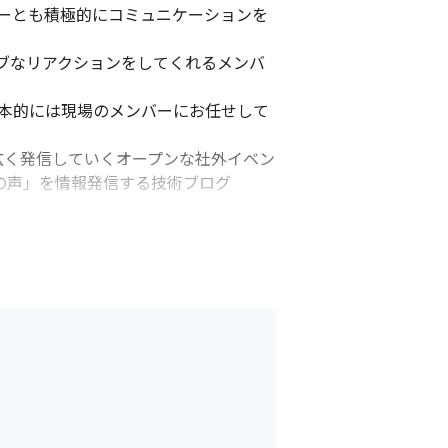
ーとも積極的にコミュニケーションを
ブなリアクションをしてくれるメンバ
基本的には現場のメンバーにお任せして
広く発信していくオープンな社外イベン
現場の声」を情報発信する技術ブログ
るという背景において、課題解決/価値創
があります
