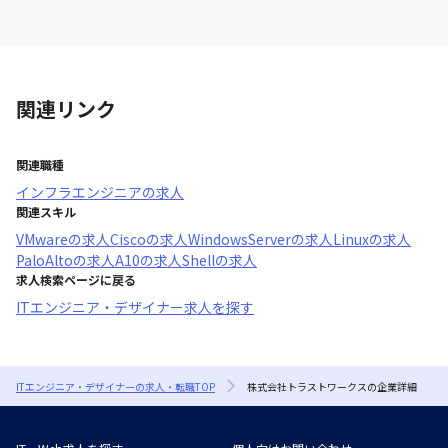
関連リンク
関連職種
インフラエンジニア
の求人
関連スキル
VMware
の求人
Cisco
の求人
WindowsServer
の求人
Linux
の求人
PaloAlto
の求人
A10
の求人
Shell
の求人
求人検索ページに戻る
ITエンジニア・デザイナー求人を探す
ITエンジニア・デザイナーの求人・転職TOP
株式会社トラストワークスの企業詳細