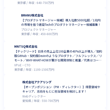
東京都
年収 :
640
-
750
万円
BRANU株式会社
【プロダクトマネージャー候補】導入社数5000社超／1兆円
の市場を狙う建設Techのプロダクトマネージャー候補募集！
プロジェクトマネージャー
東京都
年収 :
450
-
600
万円
MNTSQ株式会社
【テックリード】日本の売上上位100企業の40%以上が導入／契約
版GitHub・契約版Devinのようなプロダクト／フルフレックス／リ
モート／WHY-WHAT-HOWが繋がる開発体制と裁量／代表はコード
も書く弁護士でエンジニアのリスペクトが強い社風
VPoE・CTO
東京都
年収 :
1100
-
1500
万円
株式会社アクアリング
【オープンポジション（PM・ディレクター）】得意領域や
キャリア、志向をもとに担当領域を検討します！
Webディレクター
愛知県
年収 :
550
-
700
万円