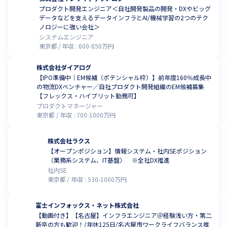
プロダクト開発エンジニア＜自社開発製品の開発・DXやビッグ
データなどを支えるデータインフラとAI/機械学習の2つのテク
ノロジーに強い会社＞
システムエンジニア
東京都
年収 :
600
-
850
万円
株式会社ダイアログ
【IPO準備中｜EM候補（ポテンシャル枠）】前年度160％成長中
の物流DXベンチャー／自社プロダクト開発組織のEM候補募集
【フレックス・ハイブリット勤務可】
プロダクトマネージャー
東京都
年収 :
700
-
1000
万円
株式会社ラクス
【オープンポジション】情報システム・社内SEポジション
（業務系システム、IT基盤） ※全社DX推進
社内SE
東京都
年収 :
530
-
1000
万円
富士インフォックス・ネット株式会社
【動画付き】【名古屋】インフラエンジニア＠経験浅い方・第二
新卒の方も歓迎！/年休125日/名古屋市ワークライフバランス推