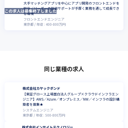
大手マッチングアプリを中心にアプリ開発のフロントエンドを
担当／リーダーの技術サポートが手厚く業務を通して成長でき
この求人は募集終了しました
る環境
フロントエンドエンジニア
東京都
年収 :
400
-
800
万円
同じ業種の求人
株式会社カヤックボンド
【東証グロース上場面白法人グループ×クラウドインフラエン
ジニア】AWS／Azure／オンプレミス／NW／インフラの設計構
築者を募集★
システムエンジニア
東京都
年収 :
500
-
800
万円
株式会社インサイトテクノロジー