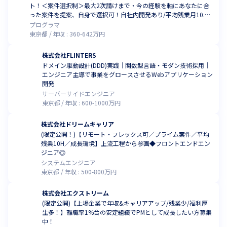
ト！＜案件選択制＞最大2次請けまで・今の経験を軸にあなたに合
った案件を提案、自身で選択可！自社内開発あり/平均残業月10.5
h・年休130日以上・ワークライフバランス抜群！
プログラマ
東京都
年収 :
360
-
642
万円
株式会社FLINTERS
ドメイン駆動設計(DDD)実践｜関数型言語・モダン技術採用｜
エンジニア主導で事業をグロースさせるWebアプリケーション
開発
サーバーサイドエンジニア
東京都
年収 :
600
-
1000
万円
株式会社ドリームキャリア
(限定公開！)【リモート・フレックス可／プライム案件／平均
残業10H／成長環境】上流工程から参画◆フロントエンドエン
ジニア◎
システムエンジニア
東京都
年収 :
500
-
800
万円
株式会社エクストリーム
(限定公開)【上場企業で年収&キャリアアップ/残業少/福利厚
生多！】離職率1%台の安定組織でPMとして成長したい方募集
中！