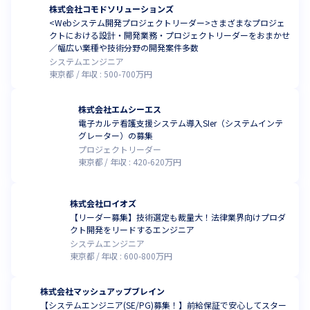
株式会社コモドソリューションズ
<Webシステム開発プロジェクトリーダー>さまざまなプロジェ
クトにおける設計・開発業務・プロジェクトリーダーをおまかせ
／幅広い業種や技術分野の開発案件多数
システムエンジニア
東京都
年収 :
500
-
700
万円
株式会社エムシーエス
電子カルテ看護支援システム導入SIer（システムインテ
グレーター）の募集
プロジェクトリーダー
東京都
年収 :
420
-
620
万円
株式会社ロイオズ
【リーダー募集】技術選定も裁量大！法律業界向けプロダ
クト開発をリードするエンジニア
システムエンジニア
東京都
年収 :
600
-
800
万円
株式会社マッシュアップブレイン
【システムエンジニア(SE/PG)募集！】前給保証で安心してスター