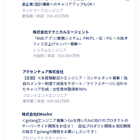
進企業/設計構築へのキャリアアップもOK！
ネットワークエンジニア
愛知県
年収 :
350
-
450
万円
株式会社テクニカルエージェント
「Webアプリ/業務システム」PM/PL・SE・PG ～大阪オ
フィス立上げメンバー募集～
システムエンジニア
大阪府
年収 :
350
-
800
万円
アクセンチュア株式会社
【全国】≪未経験歓迎≫エンジニア・コンサルタント募集！独
自のメンター制度で成長をサポート／ライフステージに合わせ
たキャリア形成／女性育休取得率98％
フロントエンドエンジニア
東京都
年収 :
600
-
663
万円
株式会社EMoshU
＜golangエンジニア募集＞Goを用いたtoC向けのプロダクトの
サーバーサイド開発をお任せ！ 自社プロダクト開発＆受託開発
の両方でgolangの開発をお願いしたいです！
プロジェクトマネージャー