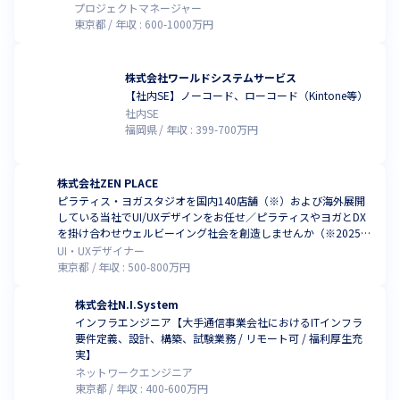
プロジェクトマネージャー
東京都
年収 :
600
-
1000
万円
株式会社ワールドシステムサービス
【社内SE】ノーコード、ローコード（Kintone等）
社内SE
福岡県
年収 :
399
-
700
万円
株式会社ZEN PLACE
ピラティス・ヨガスタジオを国内140店舗（※）および海外展開
している当社でUI/UXデザインをお任せ／ピラティスやヨガとDX
を掛け合わせウェルビーイング社会を創造しませんか（※2025年
3月時点）
UI・UXデザイナー
東京都
年収 :
500
-
800
万円
株式会社N.⁠I.⁠System
インフラエンジニア【大手通信事業会社におけるITインフラ
要件定義、設計、構築、試験業務 / リモート可 / 福利厚生充
実】
ネットワークエンジニア
東京都
年収 :
400
-
600
万円