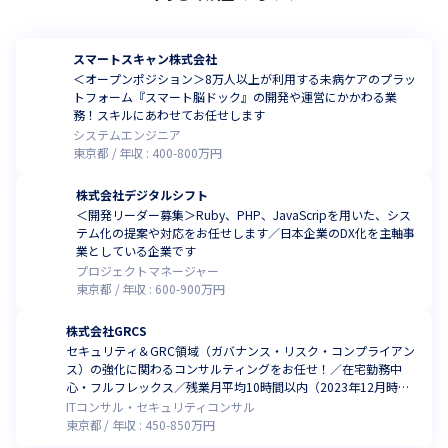
スマートスキャン株式会社
＜オープンポジション＞8万人以上が利用する未病ケアのプラッ
トフォーム『スマート脳ドック』の開発や運営にかかわる業
務！スキルにあわせてお任せします
システムエンジニア
東京都
年収 :
400
-
800
万円
株式会社デジタルシフト
＜開発リーダー募集＞Ruby、PHP、JavaScripを用いた、シス
テム化の提案や対応をお任せします／日本企業のDX化を主軸事
業としている企業です
プロジェクトマネージャー
東京都
年収 :
600
-
900
万円
株式会社GRCS
セキュリティ＆GRC領域（ガバナンス・リスク・コンプライアン
ス）の強化に関わるコンサルティングをお任せ！／在宅勤務中
心・フルフレックス／残業月平均10時間以内（2023年12月時
点）
ITコンサル・セキュリティコンサル
東京都
年収 :
450
-
850
万円