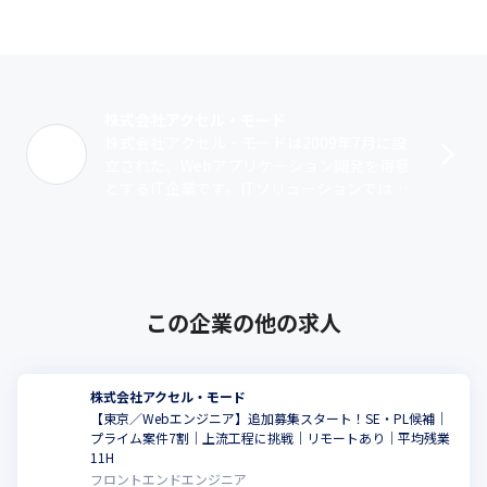
株式会社アクセル・モード
株式会社アクセル・モードは2009年7月に設
立された、Webアプリケーション開発を得意
とするIT企業です。ITソリューションでは、
設立当初からシステム開発を実施。グループ
ウェア『sufure』をはじめ･･･
この企業の他の求人
株式会社アクセル・モード
【東京／Webエンジニア】追加募集スタート！SE・PL候補｜
プライム案件7割｜上流工程に挑戦｜リモートあり｜平均残業
こ
11H
フロントエンドエンジニア