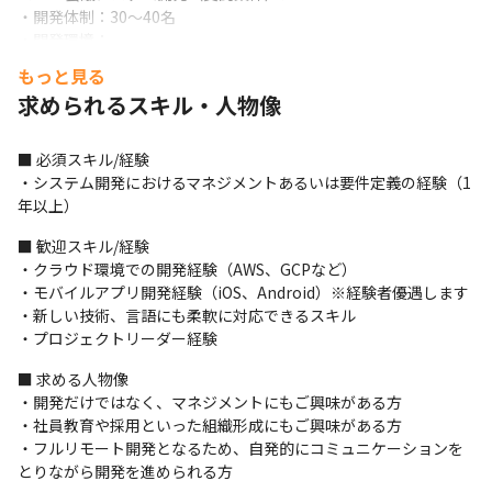
・開発体制：30～40名

・開発環境：

1.言語：PHP（Laravel）、Java、Node.js、
もっと見る
TypeScript（React）、Swift、Objective-C、Kotlin、Java

求められるスキル・人物像
2.プラットフォーム：iOS、Android、Windows、Mac、WebRTC

・詳細：業界トップクラスのシェアを持つお客様の案ではクロス
プラットフォーム（モバイルアプリ、クライアントアプリ、Web
■ 必須スキル/経験

アプリまで）開発であるため多彩な技術を扱うことが可能です
・システム開発におけるマネジメントあるいは要件定義の経験（1
年以上）
＜デジタルマーケティング企業業務システム開発（受託案件）＞

・開発体制：20名

■ 歓迎スキル/経験

・開発環境：

・クラウド環境での開発経験（AWS、GCPなど）

1.言語：Java、Python、React、TypeScript

・モバイルアプリ開発経験（iOS、Android）※経験者優遇します

2.インフラ：AWSの各種サービス（EC2、RDS、ElastiCache、
・新しい技術、言語にも柔軟に対応できるスキル

ECSなど）

・プロジェクトリーダー経験
・詳細：新規開発から当社にて受注した大規模受託案件では要件
■ 求める人物像

定義、技術選定から携われます
・開発だけではなく、マネジメントにもご興味がある方

■ この仕事の魅力、やりがい

・社員教育や採用といった組織形成にもご興味がある方

・プライム案件が8割以上かつ、大手有名クラアイントのプロジェ
・フルリモート開発となるため、自発的にコミュニケーションを
クトを経験できます

とりながら開発を進められる方
・DXや仮想通貨などモダンな案件に携われます
