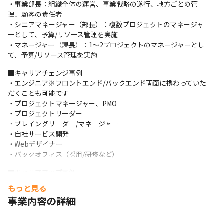
画立案と実施、選考や面接などに携わっています

・事業部長：組織全体の運営、事業戦略の遂行、地方ごとの管
理、顧客の責任者

＜チームK「教育」＞

・シニアマネージャー（部長）：複数プロジェクトのマネージャ
ーとして、予算/リソース管理を実施

・内定者研修や新人研修などを中心に社員の教育に携わっ
・マネージャー（課長）：1〜2プロジェクトのマネージャーとし
ています

て、予算/リソース管理を実施
＜チームSP「スペシャル」＞

■キャリアチェンジ事例

・社員旅行、内定者や新人研修などさまざまな目的のもと
・エンジニア※フロントエンド/バックエンド両面に携わっていた
だくことも可能です

結成し、企画立案から日程や予算調整、実施まで携わって
・プロジェクトマネージャー、PMO

います
・プロジェクトリーダー

・プレイングリーダー/マネージャー

・自社サービス開発

・Webデザイナー

・バックオフィス（採用/研修など）
■キャリアアップ事例

・26歳：入社5年でプロジェクトリーダーに昇格※新卒入社

もっと見る
・30歳：入社6年でプロジェクトマネージャーに昇格※未経験入社

事業内容の詳細
・35歳：入社2年で部長に昇格※33歳でプロジェクトマネージャ
ーとして中途入社