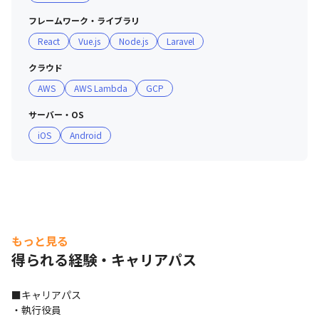
・最新言語の現況や、チームを組んでのアプリ作成など自
フレームワーク・ライブラリ
由にスキルアップできる環境があります

React
Vue.js
Node.js
Laravel
・アプリを提案して会社に導入することで報酬を得た実例
もあります

クラウド
AWS
AWS Lambda
GCP
■ 評価制度

・能力評価はテクニカルスキルとヒューマンスキルの2軸
サーバー・OS
で行っており、各ランク毎に指標を設定しています

iOS
Android
・この能力評価が給与テーブルとリンクしているため、給
与額の根拠もとても明確です

■ 業務以外の「チーム活動」

・一人ひとりがビジネス視点をもったゼネラリストとして
付加価値を生み出せるよう、多くの社員が通常業務以外の
もっと見る
「チーム活動」をしています

得られる経験・キャリアパス
＜チームR「採用」＞

■キャリアパス

・掲載媒体の選定から、掲載文の作成、採用イベントの企
・執行役員
