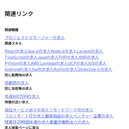
関連リンク
関連職種
プロジェクトマネージャー
の求人
関連スキル
React
の求人
Vue.js
の求人
Node.js
の求人
Laravel
の求人
TypeScript
の求人
Java
の求人
PHP
の求人
AWS
の求人
Python
の求人
AWS Lambda
の求人
GCP
の求人
iOS
の求人
Android
の求人
Swift
の求人
Kotlin
の求人
Objective-C
の求人
同じ勤務地の求人
京都府
の求人
同じ年収帯の求人
年収
600万円
の求人
特徴が近い求人
自社サービスあり
の求人
リモートワーク可
の求人
フルリモート可
の求人
服装自由
の求人
ベンチャー企業
の求人
残業月20時間未満
の求人
裁量労働制あり
の求人
求人検索ページに戻る