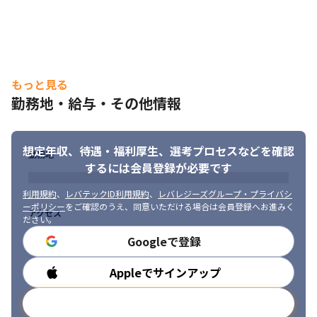
・事業戦略といった経営者の目線を学べます

・縦横のキャリアパスが豊富なため、自社事業への異動や職種転
換も叶えられます
もっと見る
勤務地・給与・その他情報
想定年収、待遇・福利厚生、
選考プロセスなどを確認
勤務地
するには会員登録が必要です
利用規約
、
レバテックID利用規約
、
レバレジーズグループ・プライバシ
ーポリシー
をご確認のうえ、同意いただける場合は会員登録へお進みく
アクセス
ださい。
Googleで登録
Appleでサインアップ
勤務時間
メールアドレスで登録