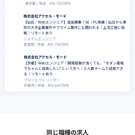
東京都
年収 :
500
-
700
万円
株式会社アクセル・モード
【仙台／Webエンジニア】追加募集！SE・PL候補｜仙台から東
京の大手企業案件やプライム案件にも関われる｜上流工程に挑
こ
戦｜リモートあり
システムエンジニア
宮城県
年収 :
400
-
700
万円
株式会社アクセル・モード
【京都】Webエンジニア｜開発経験が浅くても、“モダン環境
でちゃんと成長したい”という方へ｜少人数チームで成長でき
こ
る｜リモートあり
プロジェクトリーダー
京都府
年収 :
400
-
600
万円
同じ職種の求人