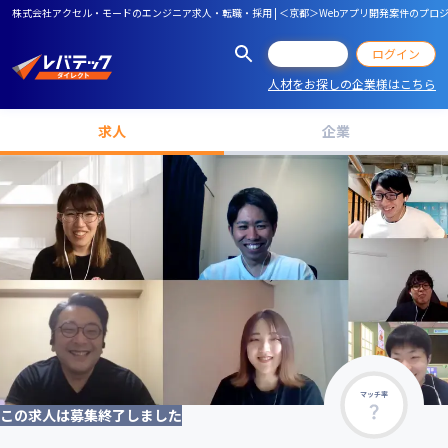
株式会社アクセル・モードのエンジニア求人・転職・採用 | ＜京都＞Webアプリ開発案件のプ
会員登録
ログイン
人材をお探しの企業様はこちら
求人
企業
マッチ率
この求人は募集終了しました