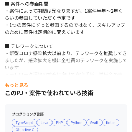
■ 案件への参画期間

・案件によって期間は異なりますが、1案件半年～2年く
らいの参画していただく予定です

全エンジニアがフルリモート開発を実施中ですので、安心して仕
・1つの案件にずっと参画するのではなく、スキルアップ
事ができます。
のために案件は定期的に変えています

■ テレワークについて

・新型コロナ感染拡大以前より、テレワークを推奨してき
ましたが、感染拡大を機に全社員のテレワークを実施して
います

・テレワーク環境の拡充に向けて在宅手当、準備金の支
給、リモ飲み手当の導入など状況に合わせた制度を導入し
もっと見る
続けています

このPJ・案件で使われている技術
・感染拡大収束後については、テレワークをベースとして
必要な際には出社などコミュニケーションをとれる環境を
整備していく予定です

プログラミング言語
TypeScript
Java
PHP
Python
Swift
Kotlin
■ ZEROLABOでレベルアップ

Objective-C
・参加自由な技術習得の場としてZEROLABOがあります
