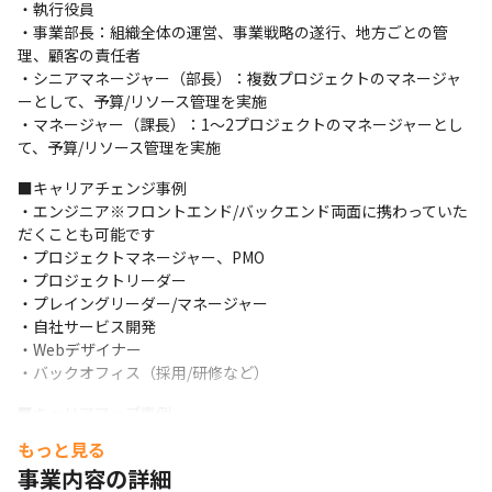
・掲載媒体の選定から、掲載文の作成、採用イベントの企
・執行役員

画立案と実施、選考や面接などに携わっています

・事業部長：組織全体の運営、事業戦略の遂行、地方ごとの管
理、顧客の責任者

＜チームK「教育」＞

・シニアマネージャー（部長）：複数プロジェクトのマネージャ
ーとして、予算/リソース管理を実施

・内定者研修や新人研修などを中心に社員の教育に携わっ
・マネージャー（課長）：1〜2プロジェクトのマネージャーとし
ています

て、予算/リソース管理を実施
＜チームSP「スペシャル」＞

■キャリアチェンジ事例

・社員旅行、内定者や新人研修などさまざまな目的のもと
・エンジニア※フロントエンド/バックエンド両面に携わっていた
だくことも可能です

結成し、企画立案から日程や予算調整、実施まで携わって
・プロジェクトマネージャー、PMO

います
・プロジェクトリーダー

・プレイングリーダー/マネージャー

・自社サービス開発

・Webデザイナー

・バックオフィス（採用/研修など）
■キャリアアップ事例

・26歳：入社5年でプロジェクトリーダーに昇格※新卒入社

もっと見る
・30歳：入社6年でプロジェクトマネージャーに昇格※未経験入社

事業内容の詳細
・35歳：入社2年で部長に昇格※33歳でプロジェクトマネージャ