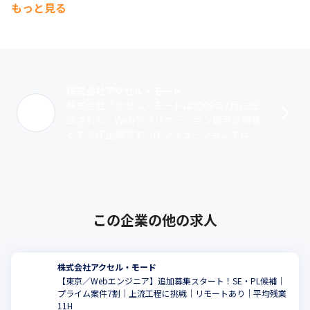
もっと見る
株式会社アクセル・モード
株式会社アクセル・モードは2009年7月に設
立された、Webアプリケーション開発を得意
とするIT企業です。ITソリューションでは、
設立当初からシステム開発を実施。グループ
ウェア『sufure』をはじめ･･･
この企業の他の求人
株式会社アクセル・モード
【東京／Webエンジニア】追加募集スタート！SE・PL候補｜
プライム案件7割｜上流工程に挑戦｜リモートあり｜平均残業
こ
11H