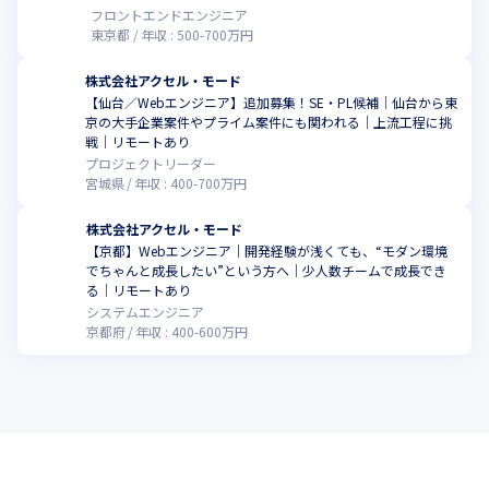
フロントエンドエンジニア
東京都
年収 :
500
-
700
万円
株式会社アクセル・モード
【仙台／Webエンジニア】追加募集！SE・PL候補｜仙台から東
京の大手企業案件やプライム案件にも関われる｜上流工程に挑
こ
戦｜リモートあり
プロジェクトリーダー
宮城県
年収 :
400
-
700
万円
株式会社アクセル・モード
【京都】Webエンジニア｜開発経験が浅くても、“モダン環境
でちゃんと成長したい”という方へ｜少人数チームで成長でき
こ
る｜リモートあり
システムエンジニア
京都府
年収 :
400
-
600
万円