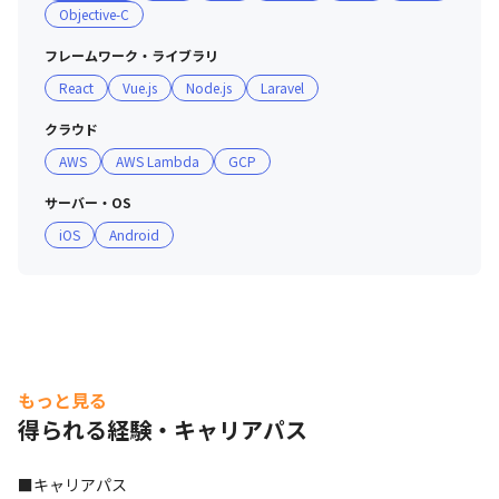
Objective-C
・参加自由な技術習得の場としてZEROLABOがあります

・最新言語の現況や、チームを組んでのアプリ作成など自
フレームワーク・ライブラリ
由にスキルアップできる環境があります

React
Vue.js
Node.js
Laravel
・アプリを提案して会社に導入することで報酬を得た実例
もあります

クラウド
AWS
AWS Lambda
GCP
■ 評価制度

・能力評価はテクニカルスキルとヒューマンスキルの2軸
サーバー・OS
で行っており、各ランク毎に指標を設定しています

iOS
Android
・この能力評価が給与テーブルとリンクしているため、給
与額の根拠もとても明確です

■ 業務以外の「チーム活動」

・一人ひとりがビジネス視点をもったゼネラリストとして
付加価値を生み出せるよう、多くの社員が通常業務以外の
もっと見る
「チーム活動」をしています

得られる経験・キャリアパス
＜チームR「採用」＞

■キャリアパス
