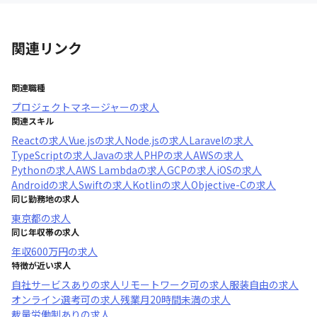
関連リンク
関連職種
プロジェクトマネージャー
の求人
関連スキル
React
の求人
Vue.js
の求人
Node.js
の求人
Laravel
の求人
TypeScript
の求人
Java
の求人
PHP
の求人
AWS
の求人
Python
の求人
AWS Lambda
の求人
GCP
の求人
iOS
の求人
Android
の求人
Swift
の求人
Kotlin
の求人
Objective-C
の求人
同じ勤務地の求人
東京都
の求人
同じ年収帯の求人
年収
600万円
の求人
特徴が近い求人
自社サービスあり
の求人
リモートワーク可
の求人
服装自由
の求人
オンライン選考可
の求人
残業月20時間未満
の求人
裁量労働制あり
の求人