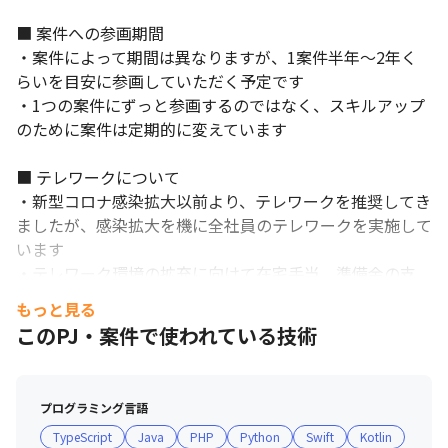
■ 案件への参画期間

・案件によって期間は異なりますが、1案件半年～2年く
らいを目安に参画していただく予定です

・1つの案件にずっと参画するのではなく、スキルアップ
のために案件は定期的に変えています

■ テレワークについて

・新型コロナ感染拡大以前より、テレワークを推奨してき
ましたが、感染拡大を機に全社員のテレワークを実施して
います

・テレワーク環境の拡充に向けて在宅手当、準備金の支
給、リモ飲み手当の導入など状況に合わせた制度を導入し
もっと見る
続けています

このPJ・案件で使われている技術
・感染拡大収束後については、テレワークをベースとして
必要な際には出社などコミュニケーションをとれる環境を
整備していく予定です

プログラミング言語
TypeScript
Java
PHP
Python
Swift
Kotlin
■ ZEROLABOでレベルアップ
