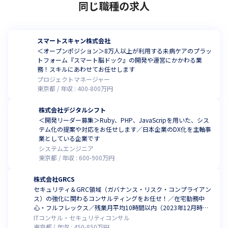
同じ職種の求人
スマートスキャン株式会社
＜オープンポジション＞8万人以上が利用する未病ケアのプラッ
トフォーム『スマート脳ドック』の開発や運営にかかわる業
務！スキルにあわせてお任せします
プロジェクトマネージャー
東京都
年収 :
400
-
800
万円
株式会社デジタルシフト
＜開発リーダー募集＞Ruby、PHP、JavaScripを用いた、シス
テム化の提案や対応をお任せします／日本企業のDX化を主軸事
業としている企業です
システムエンジニア
東京都
年収 :
600
-
900
万円
株式会社GRCS
セキュリティ＆GRC領域（ガバナンス・リスク・コンプライアン
ス）の強化に関わるコンサルティングをお任せ！／在宅勤務中
心・フルフレックス／残業月平均10時間以内（2023年12月時
点）
ITコンサル・セキュリティコンサル
東京都
年収 :
450
-
850
万円