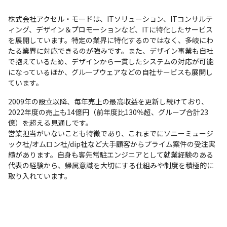
ーとして中途入社
株式会社アクセル・モードは、ITソリューション、ITコンサルテ
ィング、デザイン＆プロモーションなど、ITに特化したサービス
を展開しています。特定の業界に特化するのではなく、多岐にわ
たる業界に対応できるのが強みです。また、デザイン事業も自社
で抱えているため、デザインから一貫したシステムの対応が可能
になっているほか、グループウェアなどの自社サービスも展開し
ています。
2009年の設立以降、毎年売上の最高収益を更新し続けており、
2022年度の売上も14億円（前年度比130％超、グループ合計23
億）を超える見通しです。

営業担当がいないことも特徴であり、これまでにソニーミュージ
ック社/オムロン社/dip社など大手顧客からプライム案件の受注実
績があります。自身も客先常駐エンジニアとして就業経験のある
代表の経験から、帰属意識を大切にする仕組みや制度を積極的に
取り入れています。