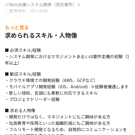
＜Web会議システム開発（受託案件）＞

・開発体制：30～40名

・開発環境：

1.言語：PHP（Laravel）、Java、Node.js、
もっと見る
TypeScript（React）、Swift、Objective-C、Kotlin、Java

求められるスキル・人物像
2.プラットフォーム：iOS、Android、Windows、Mac、WebRTC

・詳細：業界トップクラスのシェアを持つお客様の案件では、ク
ロスプラットフォーム（モバイルアプリ、クライアントアプリ、
■ 必須スキル/経験

Webアプリまで）開発であるため多彩な技術を扱うことが可能で
・システム開発におけるマネジメントあるいは要件定義の経験（1
す
年以上）
＜デジタルマーケティング企業業務システム開発（受託案件）＞

■ 歓迎スキル/経験

・開発体制：20名

・クラウド環境での開発経験（AWS、GCPなど）

・開発環境：

・モバイルアプリ開発経験（iOS、Android）※経験者優遇します

1.言語：Java、Python、React、TypeScript

・新しい技術、言語にも柔軟に対応できるスキル

2.インフラ：AWSの各種サービス（EC2、RDS、ElastiCache、
・プロジェクトリーダー経験
ECSなど）

■ 求める人物像

・詳細：新規開発から当社にて受注した大規模受託案件にて、要
・開発だけではなく、マネジメントにもご興味がある方

件定義、技術選定から携われます
・社員教育や採用といった組織形成にもご興味がある方

■ この仕事の魅力、やりがい

・フルリモート開発となるため、自発的にコミュニケーションを
・プライム案件が8割以上かつ、大手有名クラアイントのプロジェ