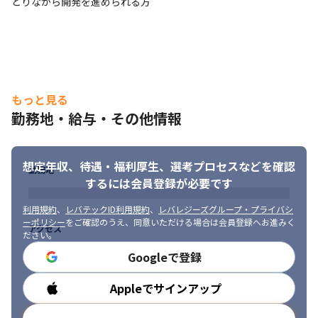
とりながら開発を進められる方
クトを経験できます

・DXや仮想通貨などモダンな案件に携われます

・事業戦略といった経営者の目線を学べます

・縦横のキャリアパスが豊富なため、自社事業への異動や職種転
換も叶えられます
もっと見る
勤務地・給与・その他情報
想定年収、待遇・福利厚生、
選考プロセスなどを確認
勤務地
するには会員登録が必要です
利用規約
、
レバテックID利用規約
、
レバレジーズグループ・プライバシ
ーポリシー
をご確認のうえ、同意いただける場合は会員登録へお進みく
アクセス
ださい。
Googleで登録
Appleでサインアップ
勤務時間