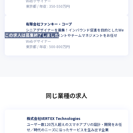
Webデザイナー
東京都
年収 :
350
-
550
万円
有限会社ファンキー・コープ
シニアデザイナーを募集！インバウンド促進を目的としたWe
この求人は募集終了しました
こ
bサイト制作マネジメントやチームマネジメントをお任せ
Webデザイナー
東京都
年収 :
500
-
800
万円
同じ業種の求人
株式会社VERTEX Technologies
ユーザー数120万人超えのスマホアプリの設計・開発をお任
せ／時代のニーズに沿ったサービスを生み出す企業