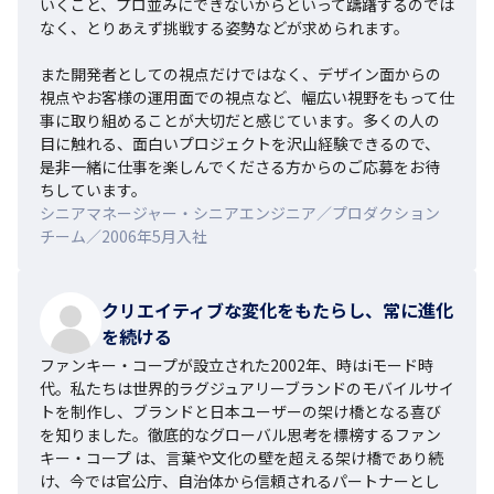
いくこと、プロ並みにできないからといって躊躇するのでは
なく、とりあえず挑戦する姿勢などが求められます。

また開発者としての視点だけではなく、デザイン面からの
視点やお客様の運用面での視点など、幅広い視野をもって仕
事に取り組めることが大切だと感じています。多くの人の
目に触れる、面白いプロジェクトを沢山経験できるので、
是非一緒に仕事を楽しんでくださる方からのご応募をお待
ちしています。
シニアマネージャー・シニアエンジニア／プロダクション
チーム／2006年5月入社
クリエイティブな変化をもたらし、常に進化
を続ける
ファンキー・コープが設立された2002年、時はiモード時
代。私たちは世界的ラグジュアリーブランドのモバイルサイ
トを制作し、ブランドと日本ユーザーの架け橋となる喜び
を知りました。徹底的なグローバル思考を標榜するファン
キー・コープ は、言葉や文化の壁を超える架け橋であり続
け、今では官公庁、自治体から信頼されるパートナーとし