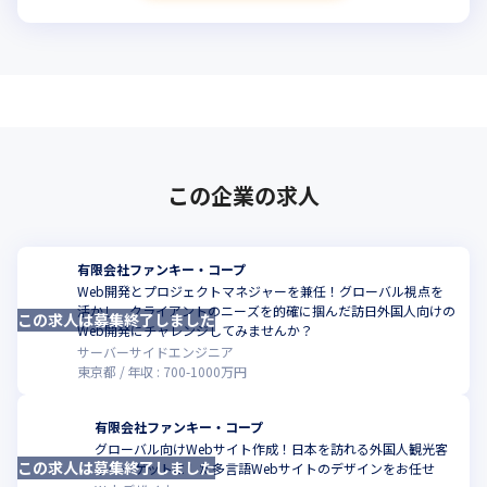
この企業の求人
有限会社ファンキー・コープ
Web開発とプロジェクトマネジャーを兼任！グローバル視点を
活かし、クライアントのニーズを的確に掴んだ訪日外国人向けの
この求人は募集終了しました
こ
Web開発にチャレンジしてみませんか？
サーバーサイドエンジニア
東京都
年収 :
700
-
1000
万円
有限会社ファンキー・コープ
グローバル向けWebサイト作成！日本を訪れる外国人観光客
この求人は募集終了しました
こ
をターゲットにした多言語Webサイトのデザインをお任せ