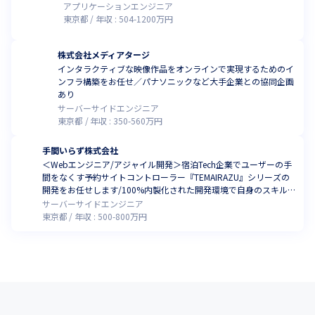
アプリケーションエンジニア
東京都
年収 :
504
-
1200
万円
株式会社メディアタージ
インタラクティブな映像作品をオンラインで実現するためのイ
ンフラ構築をお任せ／パナソニックなど大手企業との協同企画
あり
サーバーサイドエンジニア
東京都
年収 :
350
-
560
万円
手間いらず株式会社
＜Webエンジニア/アジャイル開発＞宿泊Tech企業でユーザーの手
間をなくす予約サイトコントローラー『TEMAIRAZU』シリーズの
開発をお任せします/100%内製化された開発環境で自身のスキル
アップやマネジメント力の強化が可能！
サーバーサイドエンジニア
東京都
年収 :
500
-
800
万円