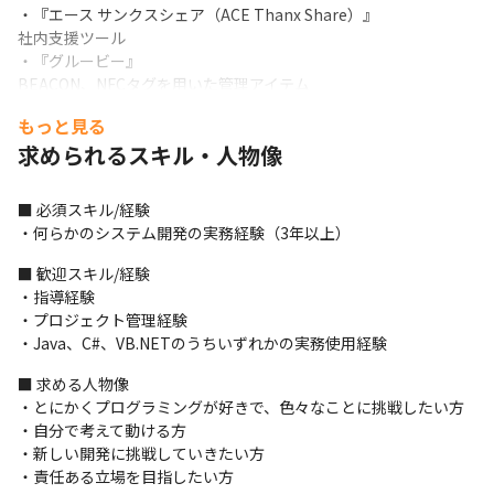
・『エース サンクスシェア（ACE Thanx Share）』

社内支援ツール

・『グルービー』

BEACON、NFCタグを用いた管理アイテム
もっと見る
＜入社後のフォロー＞

・OJTでフォローを行います

求められるスキル・人物像
・希望者には資格勉強会や、外部セミナーの受講を推奨していま
す
■ 必須スキル/経験

・何らかのシステム開発の実務経験（3年以上）
■ この仕事の面白み、魅力

・じっくりと時間をかけながらメンバーを指導する環境がありま
■ 歓迎スキル/経験

す

・指導経験

・自社内開発のため、さまざまなメンバーと関わり、お互いの知
・プロジェクト管理経験

識を高めることができます

・Java、C#、VB.NETのうちいずれかの実務使用経験
・規模拡大フェーズに突入しているため、スキルアップだけでな
く、役職も目指しやすい環境です
■ 求める人物像

・とにかくプログラミングが好きで、色々なことに挑戦したい方

・自分で考えて動ける方

・新しい開発に挑戦していきたい方

・責任ある立場を目指したい方