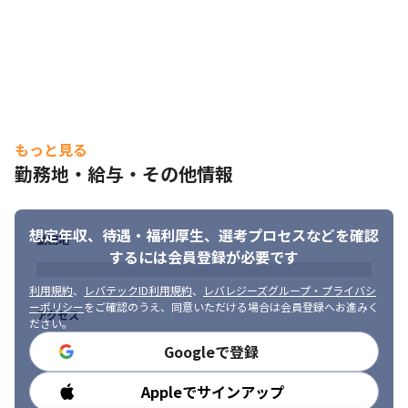
もっと見る
勤務地・給与・その他情報
想定年収、待遇・福利厚生、
選考プロセスなどを確認
勤務地
するには会員登録が必要です
利用規約
、
レバテックID利用規約
、
レバレジーズグループ・プライバシ
ーポリシー
をご確認のうえ、同意いただける場合は会員登録へお進みく
アクセス
ださい。
Googleで登録
Appleでサインアップ
勤務時間