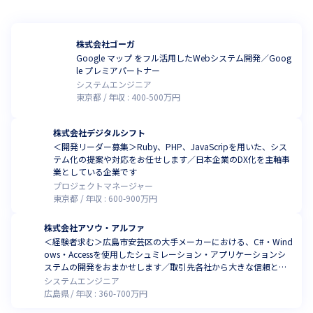
株式会社ゴーガ
Google マップ をフル活用したWebシステム開発／Goog
le プレミアパートナー
システムエンジニア
東京都
年収 :
400
-
500
万円
株式会社デジタルシフト
＜開発リーダー募集＞Ruby、PHP、JavaScripを用いた、シス
テム化の提案や対応をお任せします／日本企業のDX化を主軸事
業としている企業です
プロジェクトマネージャー
東京都
年収 :
600
-
900
万円
株式会社アソウ・アルファ
＜経験者求む＞広島市安芸区の大手メーカーにおける、C#・Wind
ows・Accessを使用したシュミレーション・アプリケーションシ
ステムの開発をおまかせします／取引先各社から大きな信頼と高
い評価を得ています
システムエンジニア
広島県
年収 :
360
-
700
万円