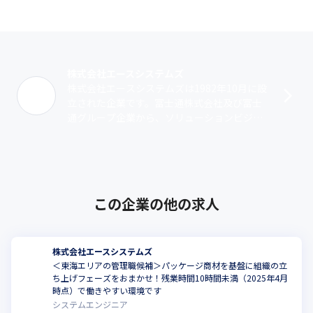
株式会社エースシステムズ
株式会社エースシステムズは1982年10月に設
立された企業です。富士通株式会社及び富士
通グループ企業から、ソリューションビジネ
スにおけるコアパートナー企業として認定を
受けており、2014年度には「年間･･･
この企業の他の求人
株式会社エースシステムズ
＜東海エリアの管理職候補＞パッケージ商材を基盤に組織の立
ち上げフェーズをおまかせ！残業時間10時間未満（2025年4月
時点）で働きやすい環境です
システムエンジニア