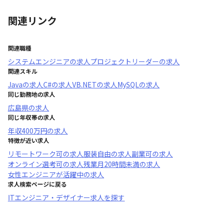
関連リンク
関連職種
システムエンジニア
の求人
プロジェクトリーダー
の求人
関連スキル
Java
の求人
C#
の求人
VB.NET
の求人
MySQL
の求人
同じ勤務地の求人
広島県
の求人
同じ年収帯の求人
年収
400万円
の求人
特徴が近い求人
リモートワーク可
の求人
服装自由
の求人
副業可
の求人
オンライン選考可
の求人
残業月20時間未満
の求人
女性エンジニアが活躍中
の求人
求人検索ページに戻る
ITエンジニア・デザイナー求人を探す