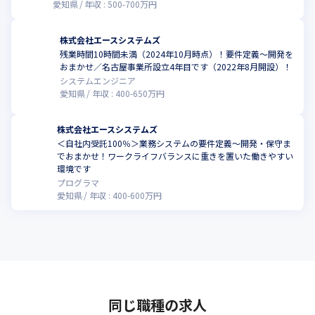
愛知県
年収 :
500
-
700
万円
株式会社エースシステムズ
残業時間10時間未満（2024年10月時点）！要件定義～開発を
おまかせ／名古屋事業所設立4年目です（2022年8月開設）！
システムエンジニア
愛知県
年収 :
400
-
650
万円
株式会社エースシステムズ
＜自社内受託100％＞業務システムの要件定義～開発・保守ま
でおまかせ！ワークライフバランスに重きを置いた働きやすい
環境です
プログラマ
愛知県
年収 :
400
-
600
万円
同じ職種の求人