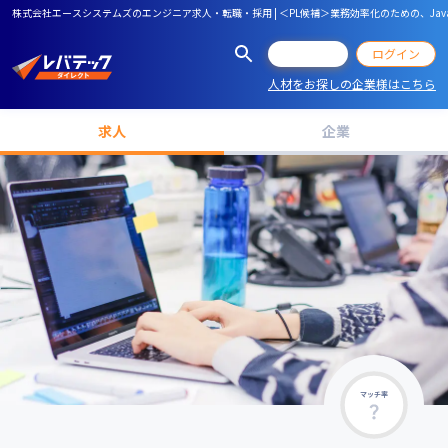
株式会社エースシステムズのエンジニア求人・転職・採用 | ＜PL候補＞業務効率化のための、Jav
会員登録
ログイン
人材をお探しの企業様はこちら
求人
企業
マッチ率