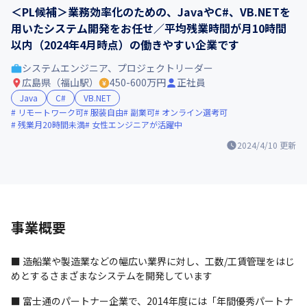
＜PL候補＞業務効率化のための、JavaやC#、VB.NETを
用いたシステム開発をお任せ／平均残業時間が月10時間
以内（2024年4月時点）の働きやすい企業です
システムエンジニア、プロジェクトリーダー
広島県（福山駅）
450-600万円
正社員
Java
C#
VB.NET
リモートワーク可
服装自由
副業可
オンライン選考可
残業月20時間未満
女性エンジニアが活躍中
2024/4/10
更新
事業概要
■ 造船業や製造業などの幅広い業界に対し、工数/工賃管理をはじ
めとするさまざまなシステムを開発しています
■ 富士通のパートナー企業で、2014年度には「年間優秀パートナ