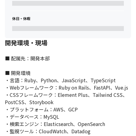
ます（例：トヨタ自動車株式会社・三菱商事株式会社・株式会社
三井住友銀行・株式会社ニトリ・中外製薬株式会社・パナソニッ
ク株式会社）。

休日・休暇
日常業務に密接であり、事業を加速させる価値を届けることで、
顧客が離れない盤石な事業基盤を築いています。

MNTSQは、この強いポジショニングにAIの進化を馴染ませること
開発環境・現場
で、“契約はAIで交渉する時代”を目指し、事業の高速化に貢献し
ます。

“契約は、AIが交渉する時代へ”の実現には、継続的な既存プロダ
■ 配属先：開発本部

クトの伸長と、新規プロダクトの開発を両立させることが必要
で、そのためには、新たな開発のラインで技術的側面の旗振り役
■ 開発環境

となるリードエンジニアやテックリードが不可欠です。

・言語：Ruby、Python、JavaScript、TypeScript

リードエンジニアがいて解決できる課題は、開発ラインの増設だ
・Webフレームワーク：Ruby on Rails、FastAPI、Vue.js

けではありません。

新しいアイデアを試すスピードを上げる・若手のエンジニアの育
・CSSフレームワーク：Element Plus、Tailwind CSS、
成や引き上げのスピードを上げる・既存プロダクトのリファクタ
PostCSS、Storybook

リング、リアーキテクチャのスピードを上げることを実現するた
・プラットフォーム：AWS、GCP

めに、募集します。
・データベース：MySQL

・検索エンジン：Elasticsearch、OpenSearch

・監視ツール：CloudWatch、Datadog
