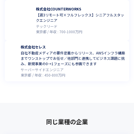
した際の、調査領域の筆頭は“Law”です。

株式会社COUNTERWORKS
OpenAIも法律・契約領域に特化したLLMに関心を示しています。

【週3リモート可×フルフレックス】シニアフルスタッ
MNTSQは「本当の」「表に出ない」「大量の」契約データを保持
クエンジニア
している点がユニークネスです。
テックリード
東京都
年収 :
700
-
1000
万円
--------------------------
株式会社セレス
参考記事
自社不動産メディアの要件定義からリリース、AWSインフラ構築
までワンストップでお任せ／他部門と連携してビジネス課題に挑
【参考記事】契約版Devinで「社会のバグ」を駆逐する

み、新規事業の0→1フェーズにも参画できます
https://note.mntsq.co.jp/n/n87f9d7675715
サーバーサイドエンジニア
東京都
年収 :
450
-
800
万円
【参考記事】世界を変えるプロダクトの条件-ラスボスに勝つ-

https://note.mntsq.co.jp/n/n42fda1372d9b
【参考記事】LLM時代の競争優位-MicrosoftにもGoogleにも勝つ
には？

https://note.mntsq.co.jp/n/n4c5756214fe1
同じ業種の企業