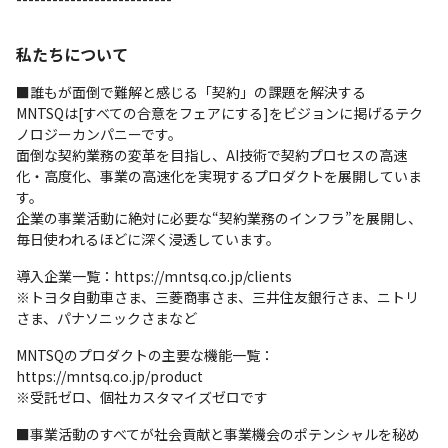
私たちについて
■誰もが面倒で難解と感じる「契約」の課題を解決する

MNTSQは[すべての合意をフェアにする]をビジョンに掲げるテク
ノロジーカンパニーです。

面倒な契約業務の変革を目指し、AI技術で契約プロセスの高速
化・高度化、事業の高速化を実現するプロダクトを展開していま
す。

企業の事業活動に絶対に必要な“契約業務のインフラ”を展開し、
毎日使われるほどに深く浸透しています。
導入企業一覧：https://mntsq.co.jp/clients

※トヨタ自動車さま、三菱商事さま、三井住友銀行さま、ニトリ
さま、パナソニックさまなど
MNTSQのプロダクトの主要な機能一覧：
https://mntsq.co.jp/product

※受託ゼロ、個社カスタマイズゼロです
■事業活動のすべてが社会貢献と事業機会のポテンシャルを秘め