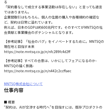
る

「契約書なしで成立する事業活動は存在しない」と言っても過言
ではありません。

企業間取引はもちろん、個人の住居の購入や各種規約の確認な
ど、契約は日常に溢れています。

例えば、日本のGDPは約600兆円です。そのすべてがMNTSQの社
会貢献と事業機会のポテンシャルとなります。
【参考記事】「社会のバグ」をイノベートするために。MNTSQの
現在地と目指す未来

https://note.mntsq.co.jp/n/nfc289fc4d2ff
【参考記事】すべての合意は、いかにしてフェアになるのか-
MNTSQの描く旅路-

https://note.mntsq.co.jp/n/n442c2ccffaec
MNTSQ株式会社について
仕事内容
■ 概要

“契約は、AIが交渉する時代へ”を目指すには、既存プロダクトの