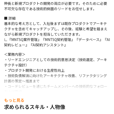
伸長と新規プロダクトの開発の両立が必要です。そのために必要
不可欠な存在である技術的側面のリードをお任せします。
■ 詳細

基本的な考え方として、入社後まずは既存プロダクトでアーキテ
クチャを含めてキャッチアップし、その後、経験と希望を踏まえ
ながら新規プロダクトを担当していただきます。

∟『MNTSQ案件管理』『MNTSQ契約管理』『データベース』『AI
契約レビュー』『AI契約アシスタント』
＜業務内容＞

・リードエンジニアとしての技術的意思決定（技術選定、アーキ
テクチャ設計）

・プロダクト開発における生産性向上

・技術負債解消に向けたアーキテクチャ改善、リファクタリング
計画の策定～推進まで

・コードレビューを通じたチームメンバーへの技術的なフォロー
および育成

・チーム全体に知見を共有し、理解を深めコラボレーションを促
もっと見る
進するためのドキュメンテーション
求められるスキル・人物像
＜リードエンジニアとテックリードの役割の違いについて＞
