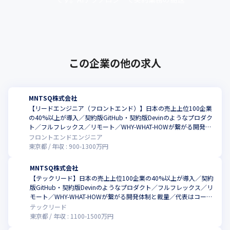
--------------------------
化・高度化、ひいては事業の高速化の実現を
目指します。企業の事業活動に絶対に必･･･
事業の進捗
私たちのプロダクトは、日本を代表する企業にご利用いただいて
この企業の他の求人
おります。

（例：トヨタ自動車さま・三菱商事さま・三井住友銀行さま・ニ
トリさま・中外製薬さま・パナソニックさま）

MNTSQ株式会社
日常業務に密接であり、事業を加速させる価値を届けることで、
【リードエンジニア（フロントエンド）】日本の売上上位100企業
顧客が離れない盤石な事業基盤を築いています。

の40%以上が導入／契約版GitHub・契約版Devinのようなプロダク
MNTSQは、この強いポジショニングにAIの進化を馴染ませること
ト／フルフレックス／リモート／WHY-WHAT-HOWが繋がる開発体
で、事業の高速化に貢献します。
制と裁量／代表はコードも書く弁護士でエンジニアのリスペクトが
フロントエンドエンジニア
強い社風
東京都
年収 :
900
-
1300
万円
--------------------------
MNTSQ株式会社
LLM時代の勝ち筋
【テックリード】日本の売上上位100企業の40%以上が導入／契約
版GitHub・契約版Devinのようなプロダクト／フルフレックス／リ
モート／WHY-WHAT-HOWが繋がる開発体制と裁量／代表はコード
LLMの革新的な進化を追い風とする、以下の座組みを備えていま
も書く弁護士でエンジニアのリスペクトが強い社風
テックリード
す。
東京都
年収 :
1100
-
1500
万円
▼高度な専門性
