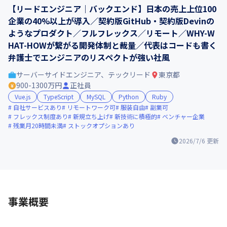
【リードエンジニア｜バックエンド】日本の売上上位100
企業の40%以上が導入／契約版GitHub・契約版Devinの
ようなプロダクト／フルフレックス／リモート／WHY-W
HAT-HOWが繋がる開発体制と裁量／代表はコードも書く
弁護士でエンジニアのリスペクトが強い社風
サーバーサイドエンジニア、テックリード
東京都
900-1300万円
正社員
Vue.js
TypeScript
MySQL
Python
Ruby
自社サービスあり
リモートワーク可
服装自由
副業可
フレックス制度あり
新規立ち上げ
新技術に積極的
ベンチャー企業
残業月20時間未満
ストックオプションあり
2026/7/6
更新
事業概要
--------------------------