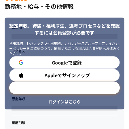
・私たちの取り組みは契約のDXという社会課題解決に留まりませ
勤務地・給与・その他情報
ん

・既にがっちりと掴んだ日本を代表する企業の業務フローに、AI
を馴染ませることで“契約は、AIで交渉する時代”をつくり、事業
想定年収、待遇・福利厚生、
選考プロセスなどを確認
の高速化に貢献します

勤務地
・前人未踏のチャレンジをモダンな技術で達成する面白みがあり
するには会員登録が必要です
ます

利用規約
、
レバテックID利用規約
、
レバレジーズグループ・プライバシ
・契約業務を通じた事業の高速化でインパクトを与える市場は、
ーポリシー
をご確認のうえ、同意いただける場合は会員登録へお進みく
法務の人件費約3兆円を超えた日本のGDP約600兆円以上かもしれ
アクセス
ださい。
ません（2026年5月時点）

Googleで登録
・MNTSQのプロダクトは、顧客の日常に浸透しているため、本当
に使用するプロダクトでAIを実装できます

・プロダクトにおいて、AIこそがコアな価値を生み出す源泉であ
Appleでサインアップ
勤務時間
り、AIの進化を取り込むことが顧客への提供価値最大化とMNTSQ
の事業成長に繋がります

メールアドレスで登録
・当社では、2025年8月に以下の2つの大きな意思決定をしました

∟今後1年の開発戦略をプロダクト全体のLLMネイティブ化に振り
想定年収
ログインはこちら
切る

∟上記の変革を、CEOがプロダクトの責任者として直接牽引する
＜募集背景＞

雇用形態
私たちのプロダクトは、日本を代表する企業に利用いただいてい