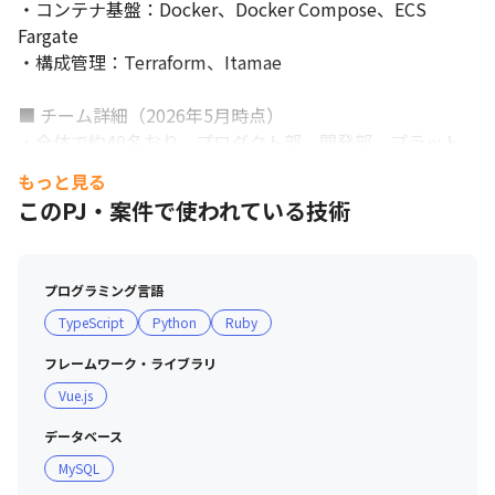
・コンテナ基盤：Docker、Docker Compose、ECS 
Fargate

・構成管理：Terraform、Itamae

■ チーム詳細（2026年5月時点）

・全体で約40名おり、プロダクト部、開発部、プラット
フォーム部の3つの部からなる体制です

もっと見る
・サービス開発を担当する組織は開発部内の2つのチーム
このPJ・案件で使われている技術
で、入社した際の想定配属先はいずれかとなります

・各チームはそれぞれ6～8名程度の構成です

・業務に集中するため、ミーティングを入れない日や時間
プログラミング言語
帯を設けながら、生産性を追求しています

TypeScript
Python
Ruby
■ 現場・社員の雰囲気

フレームワーク・ライブラリ
・3カ月のオンボーディングプログラムがあります

Vue.js
∟当社はバリューとして"自由と責任の文化"を掲げていま
す

データベース
∟バリューの理解を深めるとともに、当社でどう力を発揮
MySQL
するか、全社を挙げてフォローします
