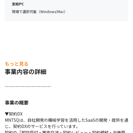
∟期間中はメンターがつき、水先案内人として当社での活
支給PC
躍を側面支援します

現場で選択可能（Windows/Mac）
∟オンボーディングの制度の枠組みにWelcomeランチ、
Welcome Night、メンターランチ、領域横断ランチを含
みます
もっと見る
事業内容の詳細
--------------------------
事業の概要
▼契約DX

MNTSQは、自社開発の機械学習を活用したSaaSの開発・提供を通
じ、契約DXのサービスを行っています。

契約の「相談受付・審査交渉・契約レビュー・契約締結・台帳管