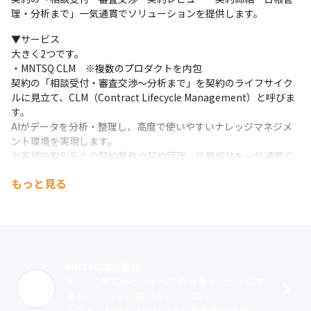
理・分析まで」一気通貫でソリューションを提供します。
▼サービス

大きく2つです。

・MNTSQ CLM　※複数のプロダクトを内包

契約の「相談受付・審査交渉～分析まで」を契約のライフサイク
ルに見立て、CLM（Contract Lifecycle Management）と呼びま
す。

AIがデータを分析・整理し、高度で使いやすいナレッジマネジメ
ント環境を実現します。

お客様の取引先との契約業務や契約管理、法務相談を一気通貫で
サポートするシステムです。

もっと見る
単なる業務効率化にとどまらず、法務業務の品質向上やガバナン
ス強化にも役立つことが評価され、多くの企業に利用されていま
す。
・MNTSQ AI契約アシスタント　※25年秋リリース予定（先行受注
開始済）

MNTSQ株式会社
ビジネスの高速化とリスクコントロールを同時に実現します。

MNTSQ株式会社はすべての合意をフェアにす
AI相談で低リスクな案件を前さばきし、高リスクな案件のみ法務
るをビジョンに掲げるテクノロジーカンパニ
にエスカレーションし事業の高速化に貢献します。
ーです。AIテクノロジーで契約業務の高速