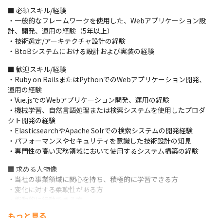
・テックリードの役割

■ 必須スキル/経験

∟アーキテクチャ設計

・一般的なフレームワークを使用した、Webアプリケーション設
∟全体最適を踏まえた技術意思決定
計、開発、運用の経験（5年以上）

・技術選定/アーキテクチャ設計の経験

・リードエンジニアの役割

・BtoBシステムにおける設計および実装の経験
∟担当開発アイテムのリード

∟技術的意思決定、テックリード補佐

■ 歓迎スキル/経験

∟2026年度のエンジニア組織のテーマは“開発の高速化”
・Ruby on RailsまたはPythonでのWebアプリケーション開発、
運用の経験

＜2026年度のエンジニア組織のテーマは“開発の高速化”＞

・Vue.jsでのWebアプリケーション開発、運用の経験

・AI活用はもはや前提です

・機械学習、自然言語処理または検索システムを使用したプロダ
・2026年度は開発スピードのギアを上げ、すでに新機能の立ち上
クト開発の経験

げは加速し始めています

・ElasticsearchやApache Solrでの検索システムの開発経験

・組織が拡大し、AIで開発のあり方が急速に変わる中で、自律的
・パフォーマンスやセキュリティを意識した技術設計の知見

に課題を拾い、組織全体で解決します

・専門性の高い実務領域において使用するシステム構築の経験
・自走する人材や牽引する人材で組織力も高めるフェーズです

・AI活用への積極投資は引き続き行います（Claude Code、
■ 求める人物像

Cursorなど）
・当社の事業領域に関心を持ち、積極的に学習できる方

・変化に対する柔軟性がある方

（変更の範囲）会社の定める業務
・能動的に行動できる方

・当社のValueに共感できる方
■ この仕事の面白み、魅力

もっと見る