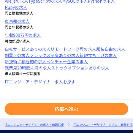
Vue.js
の求人
TypeScript
の求人
MySQL
の求人
Python
の求人
Ruby
の求人
同じ勤務地の求人
東京都
の求人
同じ年収帯の求人
年収
900万円
の求人
特徴が近い求人
自社サービスあり
の求人
リモートワーク可
の求人
服装自由
の求人
副業可
の求人
フレックス制度あり
の求人
新規立ち上げ
の求人
新技術に積極的
の求人
ベンチャー企業
の求人
残業月20時間未満
の求人
ストックオプションあり
の求人
求人検索ページに戻る
ITエンジニア・デザイナー求人を探す
応募へ進む
ITエンジニア・デザイナーの求人・転職TOP
ITエンジニア・デザイナーの求人・転職を探