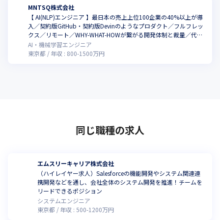
MNTSQ株式会社
日本の４大法律事務所の3/4と資本提携済み。

【 AI(NLP)エンジニア 】最日本の売上上位100企業の40%以上が導
事業会社では確保難しい「専門性の深さ」「専門集団組成の難し
入／契約版GitHub・契約版Devinのようなプロダクト／フルフレッ
さ」「継続的なメンテナンス」はまさに参入障壁（moat）です。
クス／リモート／WHY-WHAT-HOWが繋がる開発体制と裁量／代表
はコードも書く弁護士でエンジニアのリスペクトが強い社風
AI・機械学習エンジニア
▼独自のデータ

東京都
年収 :
800
-
1500
万円
最初のサービスが「法務部門のデータベース」として出発したか
らこそ、ユーザー企業のあらゆる法務・契約データを押さえてい
ます。

契約データの独自のユニークな構造（ex.「甲は乙に…」という独
自のコーパス、「条⇒項⇒号」という独自のツリー構造、「法
令・裁判例」という独自の外部ライブラリ）を紐解き、ユーザが
日常使いする契約データは「MNTSQだけに」蓄積する体制が構築
同じ職種の求人
されています。
▼莫大なデータ

MNTSQは契約特化のデータを、実は既に2桁テラバイトほど保有
エムスリーキャリア株式会社
しています。

（ハイレイヤー求人）Salesforceの機能開発やシステム関連連
ドメイン特化のLLMモデルの開発（Fine-Tuningを含む）が将来
携開発などを通し、会社全体のシステム開発を推進！チームを
期待できる領域です。
リードできるポジション
システムエンジニア
※参考

東京都
年収 :
500
-
1200
万円
OpenAIが2024年12月にFine-Tuningの調査プログラムをローンチ