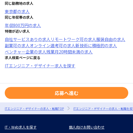
同じ勤務地の求人
東京都
の求人
同じ年収帯の求人
年収
800万円
の求人
特徴が近い求人
自社サービスあり
の求人
リモートワーク可
の求人
服装自由
の求人
副業可
の求人
オンライン選考可
の求人
新技術に積極的
の求人
ベンチャー企業
の求人
残業月20時間未満
の求人
求人検索ページに戻る
ITエンジニア・デザイナー求人を探す
応募へ進む
ITエンジニア・デザイナーの求人・転職TOP
ITエンジニア・デザイナーの求人・転職を探
IT・Web求人を探す
個人向けお問い合わせ