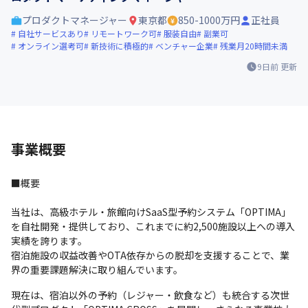
プロダクトマネージャー
東京都
850-1000万円
正社員
自社サービスあり
リモートワーク可
服装自由
副業可
オンライン選考可
新技術に積極的
ベンチャー企業
残業月20時間未満
9日前
更新
事業概要
■概要
当社は、高級ホテル・旅館向けSaaS型予約システム「OPTIMA」
を自社開発・提供しており、これまでに約2,500施設以上への導入
実績を誇ります。

宿泊施設の収益改善やOTA依存からの脱却を支援することで、業
界の重要課題解決に取り組んでいます。
現在は、宿泊以外の予約（レジャー・飲食など）も統合する次世