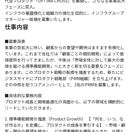
代型プロダクト「OPTIMA CROSS」を展開し、さらなる事業拡大
フェーズに突入。

インフラの基盤強化と組織力の強化を目的に、インフラグループ
マネージャー候補を募集いたします。
仕事内容
■募集背景

事業の急拡大に伴い、顧客からの要望や期待はますます多様化し
ています。これまで当社では「顧客ごとの個別開発」によって価
値提供を行ってきましたが、今後は「市場全体に対して最大の価
値を届ける標準機能開発」へと大きく舵を切る重要なフェーズに
あります。このプロダクト戦略の転換を推進するため、新たにビ
ジネスサイドにプロダクト戦略部（PMM組織）を立ち上げます。
その中核を担うコアメンバーとして、2名のPMMを募集します。
■具体的な業務内容

プロダクト成長と開発最適化の両面から、以下の領域を横断的に
リードしていただきます。 
標準機能開発の推進（Product Growth） 【「何を、いつ、な
ぜ作るか」を定義し、プロダクトの成長を牽引する】 ・市場・顧
客・競合の要望を統合し、どの標準機能を優先すべきか、仕様と