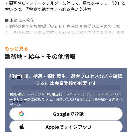
・顧客や社内ステークホルダーに対して、勇気を持って「NO」と
言いつつ、代替案で納得させられる高い交渉力
■ 求める人物像

・顧客の表面的な要望（Wants）をそのまま受け取るのではな
く、その背景にある本質的な課題を深く掘り下げて捉えられる方

・ビジネスとエンジニアリング双方の言語を理解し、翻訳・接続
することで、組織間の分断を防ぎながら物事を前に進められる方

もっと見る
・目の前の個別対応ではなく、複数顧客・市場全体に波及するプ
勤務地・給与・その他情報
ロダクト価値を優先して意思決定できる方
想定年収、待遇・福利厚生、
選考プロセスなどを確認
勤務地
するには会員登録が必要です
利用規約
、
レバテックID利用規約
、
レバレジーズグループ・プライバシ
ーポリシー
をご確認のうえ、同意いただける場合は会員登録へお進みく
アクセス
ださい。
Googleで登録
Appleでサインアップ
勤務時間