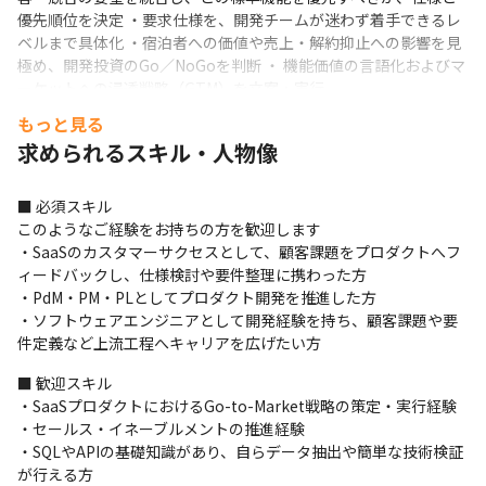
優先順位を決定 ・要求仕様を、開発チームが迷わず着手できるレ
ベルまで具体化 ・宿泊者への価値や売上・解約抑止への影響を見
極め、開発投資のGo／NoGoを判断 ・ 機能価値の言語化およびマ
ーケットへの浸透戦略（GTM）を立案・実行
個社開発の抑制・コントロール（Demand Management）※重
もっと見る
要領域 【「不要な開発」を削減し、開発リソースを標準機能へ集
求められるスキル・人物像
中させる】 ・セールス／CSからの個別要望を初期段階で見極め、
安易な対応を防ぎながらプロダクトの整合性を守る役割 ・顧客の
本質的なニーズを捉え、既存の標準機能や運用による代替案を提
■ 必須スキル

示しながら、個社開発を最小限に抑える ・技術的な可否に関わら
このようなご経験をお持ちの方を歓迎します

ず、戦略に基づいて「やる／やらない」を判断し、社内外の合意
・SaaSのカスタマーサクセスとして、顧客課題をプロダクトへフ
形成をリードする
ィードバックし、仕様検討や要件整理に携わった方

・PdM・PM・PLとしてプロダクト開発を推進した方

■ポジション概要

・ソフトウェアエンジニアとして開発経験を持ち、顧客課題や要
PMMは、PdMが「何を・どう開発するか（What / How）」に集中
件定義など上流工程へキャリアを広げたい方
できる環境を作りながら、「誰に、なぜ価値を届けるのか」「ど
う市場に展開し、事業を成長させるか（Who / Why / Go-to-
■ 歓迎スキル

Market）」に責任を持つポジションです。顧客・市場・プロダク
・SaaSプロダクトにおけるGo-to-Market戦略の策定・実行経験

ト開発の結節点となり、プロダクトの価値最大化と事業成長の両
・セールス・イネーブルメントの推進経験

方をリードしていただきます。
・SQLやAPIの基礎知識があり、自らデータ抽出や簡単な技術検証
が行える方
