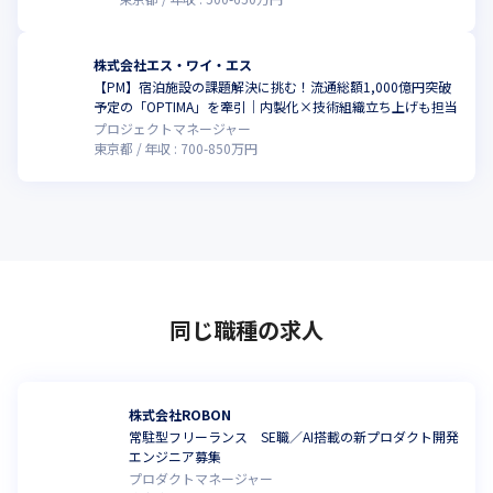
株式会社エス・ワイ・エス
【PM】宿泊施設の課題解決に挑む！流通総額1,000億円突破
こ
予定の「OPTIMA」を牽引｜内製化×技術組織立ち上げも担当
プロジェクトマネージャー
東京都
年収 :
700
-
850
万円
同じ職種の求人
株式会社ROBON
常駐型フリーランス SE職／AI搭載の新プロダクト開発
エンジニア募集
プロダクトマネージャー