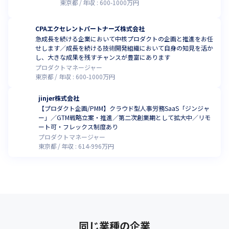
東京都
年収 :
600
-
1000
万円
CPAエクセレントパートナーズ株式会社
急成長を続ける企業において中核プロダクトの企画と推進をお任
せします／成長を続ける技術開発組織において自身の知見を活か
し、大きな成果を残すチャンスが豊富にあります
プロダクトマネージャー
東京都
年収 :
600
-
1000
万円
jinjer株式会社
【プロダクト企画/PMM】クラウド型人事労務SaaS「ジンジャ
ー」／GTM戦略立案・推進／第二次創業期として拡大中／リモ
ート可・フレックス制度あり
プロダクトマネージャー
東京都
年収 :
614
-
996
万円
同じ業種の企業