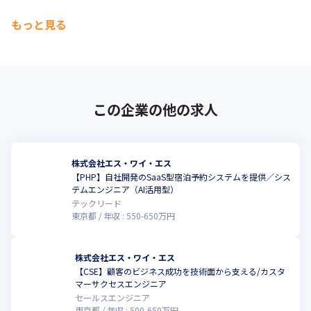
もっと見る
この企業の他の求人
株式会社エス・ワイ・エス
【PHP】自社開発のSaaS型宿泊予約システムを提供／シス
こ
テムエンジニア（AI活用型）
テックリード
東京都
年収 :
550
-
650
万円
株式会社エス・ワイ・エス
【CSE】顧客のビジネス成功を技術面から支える/カスタ
こ
マーサクセスエンジニア
セールスエンジニア
東京都
年収 :
500
-
650
万円