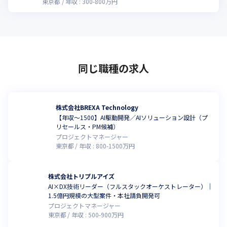
東京都
年収 :
300
-
800
万円
同じ職種の求人
株式会社BREXA Technology
【年収～1500】AI駆動開発／AIソリューション設計（プ
リセールス・PM候補）
プロジェクトマネージャー
東京都
年収 :
800
-
1500
万円
株式会社トリプルアイズ
AI×DX技術リーダー（フルスタックオーケストレーター）｜
1.5億円規模の大型案件・本社請負開発可
プロジェクトマネージャー
東京都
年収 :
500
-
900
万円