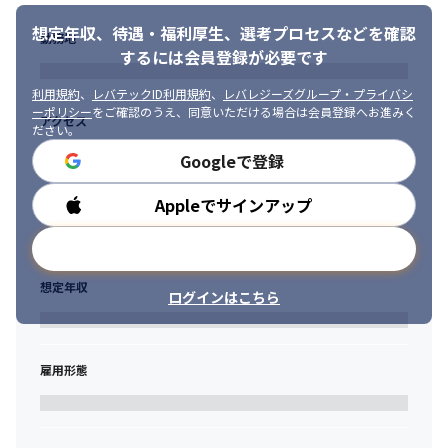
想定年収、待遇・福利厚生、
選考プロセスなどを確認
勤務地
するには会員登録が必要です
利用規約
、
レバテックID利用規約
、
レバレジーズグループ・プライバシ
ーポリシー
をご確認のうえ、同意いただける場合は会員登録へお進みく
アクセス
ださい。
Googleで登録
Appleでサインアップ
勤務時間
メールアドレスで登録
想定年収
ログインはこちら
雇用形態