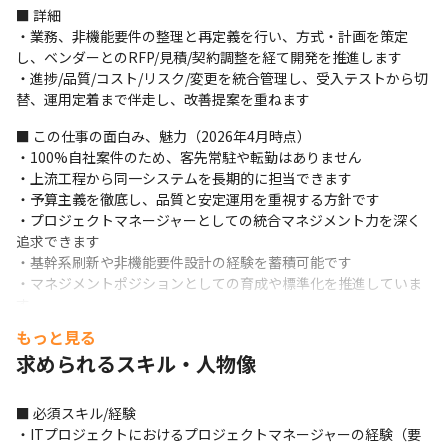
■ 詳細

・業務、非機能要件の整理と再定義を行い、方式・計画を策定
し、ベンダーとのRFP/見積/契約調整を経て開発を推進します

・進捗/品質/コスト/リスク/変更を統合管理し、受入テストから切
替、運用定着まで伴走し、改善提案を重ねます
■ この仕事の面白み、魅力（2026年4月時点）

・100%自社案件のため、客先常駐や転勤はありません

・上流工程から同一システムを長期的に担当できます

・予算主義を徹底し、品質と安定運用を重視する方針です

・プロジェクトマネージャーとしての統合マネジメント力を深く
追求できます

・基幹系刷新や非機能要件設計の経験を蓄積可能です

・マネジメントポジションとしての育成や標準化を推進していま
す
もっと見る
＜募集背景＞

求められるスキル・人物像
上流工程から移行・保守までを一貫して牽引できるプロジェクト
マネージャー/プロジェクトリーダー体制を強化し、教職員共済の
DX推進を実装面から継続的に支援するため募集します。

■ 必須スキル/経験

併せて、後継人材を計画的に確保し、内製力の底上げと中長期で
・ITプロジェクトにおけるプロジェクトマネージャーの経験（要
安定運用と改善を両立する体制を構築します。