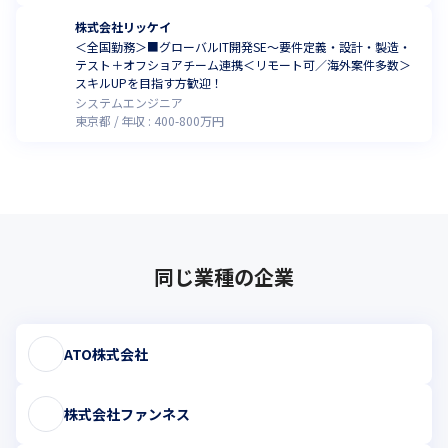
株式会社リッケイ
＜全国勤務＞■グローバルIT開発SE～要件定義・設計・製造・
テスト＋オフショアチーム連携＜リモート可／海外案件多数＞
スキルUPを目指す方歓迎！
システムエンジニア
東京都
年収 :
400
-
800
万円
同じ業種の企業
ATO株式会社
株式会社ファンネス