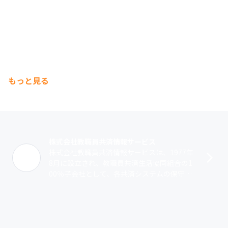
もっと見る
株式会社教職員共済情報サービス
株式会社教職員共済情報サービスは、1977年
8月に設立され、教職員共済生活協同組合の1
00％子会社として、各共済システムの保守お
よび開発を行っています。教職員共済生活協
同組合とは、教育機関を職域とする･･･