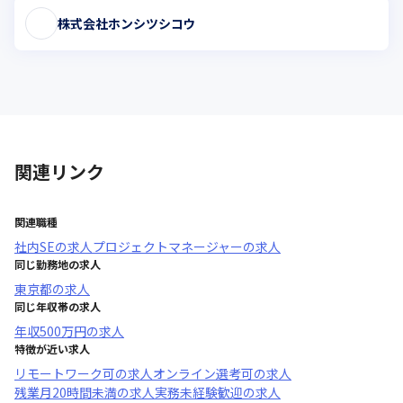
株式会社ホンシツシコウ
関連リンク
関連職種
社内SE
の求人
プロジェクトマネージャー
の求人
同じ勤務地の求人
東京都
の求人
同じ年収帯の求人
年収
500万円
の求人
特徴が近い求人
リモートワーク可
の求人
オンライン選考可
の求人
残業月20時間未満
の求人
実務未経験歓迎
の求人