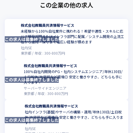
この企業の他の求人
株式会社教職員共済情報サービス
未経験から100％自社案件に携われる！希望や適性・スキルに応
じて開発部門またはインフラ部門に配属／システム開発の上流工
この求人は募集終了しました
程から運用・保守まで幅広い経験が積めます
社内SE
東京都
年収 :
300
-
800
万円
株式会社教職員共済情報サービス
100％自社内開発のPG・社内システムエンジニア/年休130日/
土日祝休/在宅可など環境◎ 安定と働きやすさ、どちらも手に
この求人は募集終了しました
入ります！
サーバーサイドエンジニア
東京都
年収 :
300
-
800
万円
株式会社教職員共済情報サービス
社内インフラ(基盤)やサーバの構築・運用/年休130日/土日祝
休/在宅可など環境◎ 安定と働きやすさ、どちらも手に入りま
この求人は募集終了しました
す！
社内SE