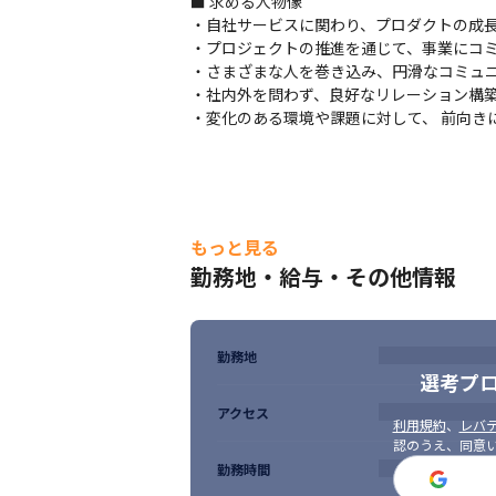
■ 求める人物像

残業時間は20時間程度と、ワークライフマ
・自社サービスに関わり、プロダクトの成長
・プロジェクトの推進を通じて、事業にコミ
■その他

・さまざまな人を巻き込み、円滑なコミュニ
雇入れ直後：上記所属にて当社指定及び付随
・社内外を問わず、良好なリレーション構築
変更の範囲：会社の定める業務
・変化のある環境や課題に対して、 前向き
もっと見る
勤務地・給与・その他情報
勤務地
選考プ
アクセス
利用規約
、
レバテ
認のうえ、同意
勤務時間