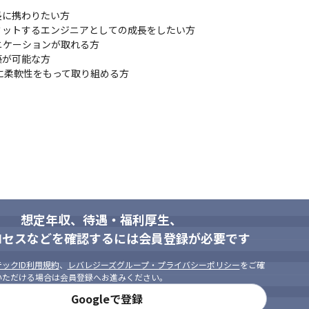
ネジメントが可能です。
に携わりたい方

ットするエンジニアとしての成長をしたい方

ケーションが取れる方

する業務

が可能な方

に柔軟性をもって取り組める方
想定年収、待遇・福利厚生、
ロセスなどを確認するには会員登録が必要です
ックID利用規約
、
レバレジーズグループ・プライバシーポリシー
をご確
いただける場合は会員登録へお進みください。
Googleで登録