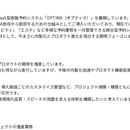
aS型直販予約システム「OPTIMA（オプティマ）」を展開しています。
A依存から脱却するための仕組みとしてご導入いただいており、現在では2
ティ」「エステ」など多様な予約業態を一元管理できる統合型予約システム「
群として、今まさに内製化とプロダクト進化を両立する開発フェーズに
プロダクトの開発を推進しています。

力も得ながら進行していますが、今後の内製化加速やプロダクト機能拡
、導入施設ごとのカスタマイズ要望など、プロジェクト規模・種類とも
可欠です。

発現場の品質・スピードの両面を支える体制を構築したいと考えていま
ジェクトの推進業務
