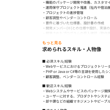
・機能のパッケージ開発や改善、カスタマイ
・運用保守プロジェクト推進（社内や宿泊施
・プロジェクトの進捗管理

・顧客調整やベンダーコントロール

・要件に基づいた仕様書、設計書の作成

・開発メンバー(※)との仕様や設計、実装
・開発されたプログラムの受入確認（動作検
※開発メンバーは、社内エンジニアや外部
もっと見る
求められるスキル・人物像
【【過去の開発例】

■ 必須スキル/経験

＜機能拡張＞

・Webサービスにおけるプロジェクトリーダ
・ 宿泊予約×舞台鑑賞チケットのセット予約
・PHP or Java or C#等の言語を使
・ 宿泊予約と送迎バス連携機能

・顧客調整、ベンダーコントロール経験
・ クーポン機能・予約検索機能の操作性改善
＜外部連携＞

■ 歓迎スキル/経験

・ 宿泊施設毎にポイントシステムとの連携

・Webシステムやサービスのパッケージ開
・ 宿泊と他業態との連携の仕組み構築
・ユーザーに対する、プロダクトやシステム
・部や課などの組織マネジメントやピープ
■働く環境

現在は、週２回のリモートを可としています