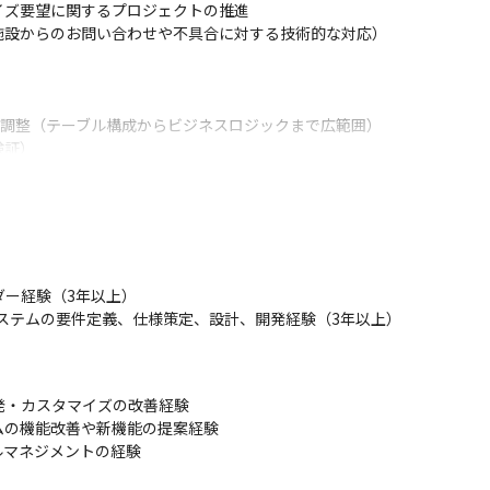
ズ要望に関するプロジェクトの推進

設からのお問い合わせや不具合に対する技術的な対応）

の調整（テーブル構成からビジネスロジックまで広範囲）

証）

ベンダーです。
ー経験（3年以上）

機能

用したシステムの要件定義、仕様策定、設計、開発経験（3年以上）



発・カスタマイズの改善経験

の機能改善や新機能の提案経験

ルマネジメントの経験
。
