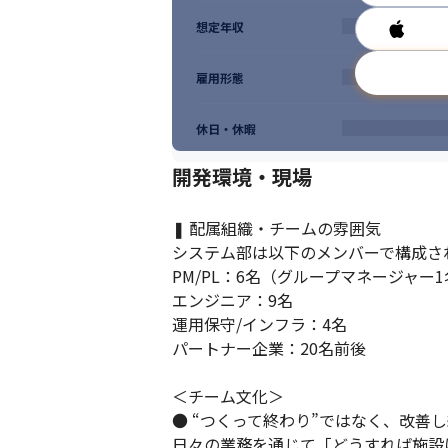
想定年収
雇用形態
休日・休暇
開発環境・現場
❚ 配属組織・チームの雰囲気

システム部は以下のメンバーで構成され
PM/PL：6名（グループマネージャー1
エンジニア：9名

運用保守/インフラ：4名

パートナー企業：20名前後

＜チーム文化＞

● “つくって終わり”ではなく、改善し
日々の業務を通じて「どうすれば施設