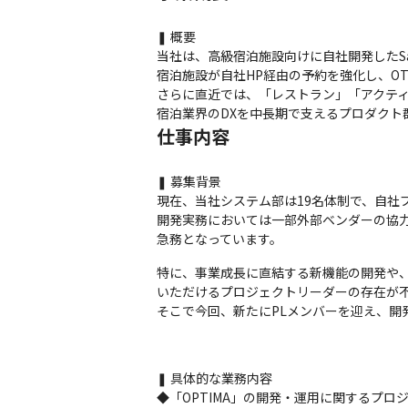
❚ 概要 

当社は、高級宿泊施設向けに自社開発したSa
宿泊施設が自社HP経由の予約を強化し、OT
さらに直近では、「レストラン」「アクティビ
宿泊業界のDXを中長期で支えるプロダクト
仕事内容
❚ 募集背景

現在、当社システム部は19名体制で、自社
開発実務においては一部外部ベンダーの協
急務となっています。
特に、事業成長に直結する新機能の開発や
いただけるプロジェクトリーダーの存在が不
そこで今回、新たにPLメンバーを迎え、開
❚ 具体的な業務内容

◆「OPTIMA」の開発・運用に関するプロ