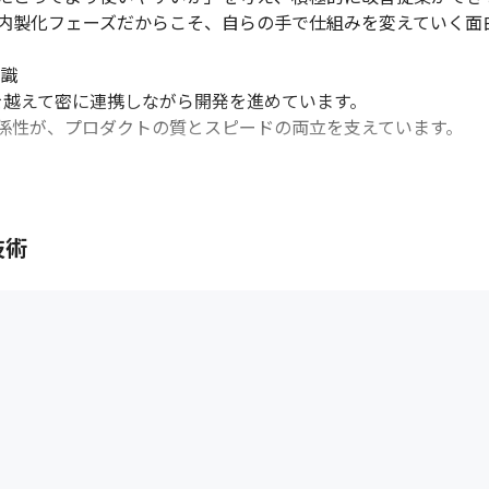
内製化フェーズだからこそ、自らの手で仕組みを変えていく面白
識

越えて密に連携しながら開発を進めています。

係性が、プロダクトの質とスピードの両立を支えています。

技術


om, Google Meet

icache, CodeDeploy, S3, EFS, SES, Route 53