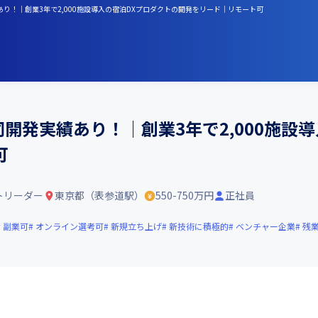
績あり！│創業3年で2,000施設導入の宿泊DXプロダクトの開発をリード│リモート可
共同開発実績あり！│創業3年で2,000施設
可
トリーダー
東京都（表参道駅）
550-750万円
正社員
副業可
オンライン選考可
新規立ち上げ
新技術に積極的
ベンチャー企業
残業