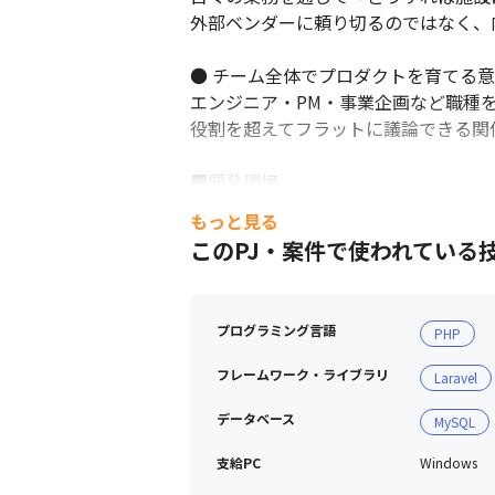
外部ベンダーに頼り切るのではなく、
● チーム全体でプロダクトを育てる意
エンジニア・PM・事業企画など職種を
役割を超えてフラットに議論できる関
■開発環境

開発言語：PHP8

もっと見る
DB：Aurora MySQL

このPJ・案件で使われている
OS：Amazon Linux 2023

ミドルウェア：Apache, Redis, Fluentd
フレームワーク：Laravel, Livewire

プログラミング言語
PHP
監視：CloudWatch, Zabbix

タスク管理：Redmine, Backlog

フレームワーク・ライブラリ
Laravel
コミュニケーションツール: Chatwork, Zo
その他：EC2, ALB, NLB, AWS WAF, Elast
データベース
MySQL
支給PC
Windows