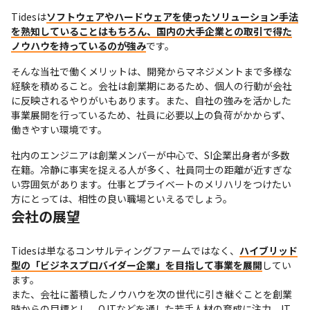
Tidesは
ソフトウェアやハードウェアを使ったソリューション手法
を熟知していることはもちろん、国内の大手企業との取引で得た
ノウハウを持っているのが強み
です。
そんな当社で働くメリットは、開発からマネジメントまで多様な
経験を積めること。会社は創業期にあるため、個人の行動が会社
に反映されるやりがいもあります。また、自社の強みを活かした
事業展開を行っているため、社員に必要以上の負荷がかからず、
働きやすい環境です。
社内のエンジニアは創業メンバーが中心で、SI企業出身者が多数
在籍。冷静に事実を捉える人が多く、社員同士の距離が近すぎな
い雰囲気があります。仕事とプライベートのメリハリをつけたい
方にとっては、相性の良い職場といえるでしょう。
会社の展望
Tidesは単なるコンサルティングファームではなく、
ハイブリッド
型の「ビジネスプロバイダー企業」を目指して事業を展開
してい
ます。

また、会社に蓄積したノウハウを次の世代に引き継ぐことを創業
時からの目標とし、OJTなどを通した若手人材の育成に注力。IT