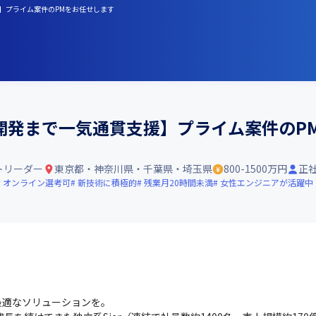
援】プライム案件のPMをお任せします
開発まで一気通貫支援】プライム案件のP
トリーダー
東京都・神奈川県・千葉県・埼玉県
800-1500万円
正
オンライン選考可
新技術に積極的
残業月20時間未満
女性エンジニアが活躍中
適なソリューションを。
