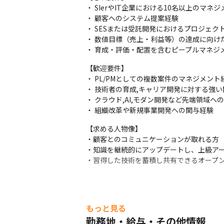
・ SIerやIT企業における10名以上のマネジ
・ 顧客へのシステム提案経験

・ SESまたは受託開発におけるプロジェク
・ 数値目標（売上・利益等）の達成に向けた
・ 育成・評価・配置を含むピープルマネジ
【歓迎要件】

・ PL/PMとしての複数案件のマネジメント経
・ 技術者の育成,キャリア開発に対する強い関
・ クラウド,AI,モダン開発など先端領域への
・ 組織改革や新規事業開発への関与経験
【求める人物像】

・顧客とのコミュニケーションが取れる方

・知識を継続的にアップデートし、上級アー
・習得した技術を蓄積し共有できるオープ
もっと見る
勤務地・給与・その他情報