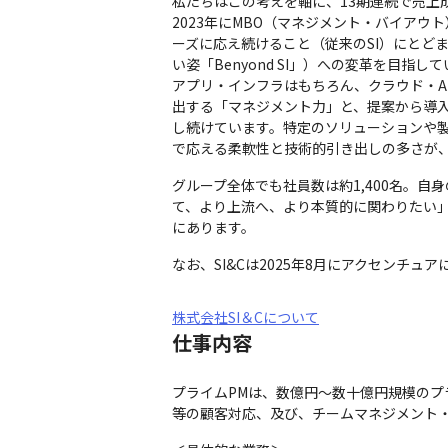
私たちはこの考えを軸に、13期連続で売上成長
2023年にMBO（マネジメント・バイアウ
ーズに応え続けること（従来のSI）にとど
い姿「Benyond SI」）への変革を目指して
アプリ・インフラはもちろん、クラウド・AI・Sa
出する「マネジメント力」と、提案から導
し続けています。特定のソリューションや
で応える柔軟性と技術的引き出しの多さが
グループ全体でも社員数は約1,400名。
て、より上流へ、より本質的に関わりたい
にあります。
なお、SI&Cは2025年8月にアクセンチ
株式会社SI＆Cについて
仕事内容
プライムPMは、数億円～数十億円規模の
等の顧客対応、及び、チームマネジメント