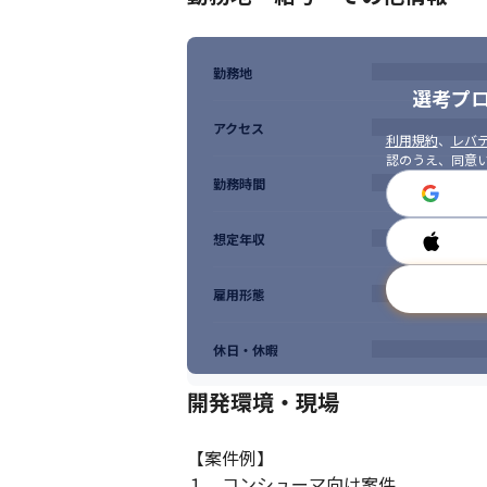
勤務地
選考プ
アクセス
利用規約
、
レバテ
認のうえ、同意
勤務時間
想定年収
雇用形態
休日・休暇
開発環境・現場
【案件例】

１．コンシューマ向け案件
