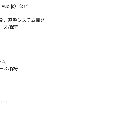
、Vue.js）など

発、基幹システム開発

ス/保守

ム

ス/保守

発

ース/保守