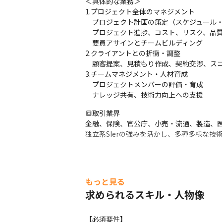
＜具体的な業務＞

1.プロジェクト全体のマネジメント

　プロジェクト計画の策定（スケジュール・
　プロジェクト進捗、コスト、リスク、品質
　要員アサインとチームビルディング

2.クライアントとの折衝・調整 

　顧客提案、見積もり作成、契約交渉、スコ
3.チームマネジメント・人材育成

　プロジェクトメンバーの評価・育成

　ナレッジ共有、技術力向上への支援
🔳取引業界

金融、保険、官公庁、小売・流通、製造、医
独立系SIerの強みを活かし、多種多様な
もっと見る
求められるスキル・人物像
【必須要件】
