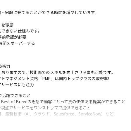
・家庭に充てることができる時間を増やしています。

を徹底

できない仕組みです。

した。新オフィスの紹介動画となります。。
前承認が必要

時間をオーバーする

術力

おりますので、技術面でのスキルを向上させる事も可能です。

トマネジメント資格「PMP」は国内トップクラスの取得率!

プサービスにも注力
で活躍できること

st of Breedの思想で顧客にとって真の価値ある提案ができること

視点でサービスをワンストップで提供できること

術（AI、クラウド、Salesforce、ServiceNow）など、

サルタント・・・様々な職種を目指して頂くことも可能