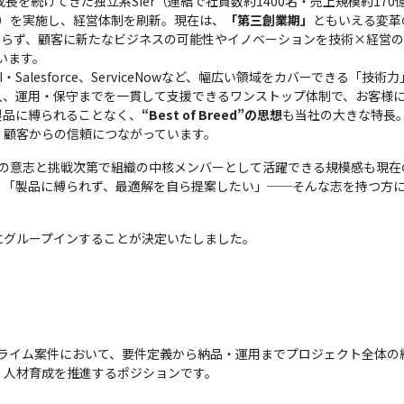
を続けてきた独立系Sier（連結で社員数約1400名・売上規模約170億
ト）を実施し、経営体制を刷新。現在は、
「第三創業期」
ともいえる変革
まらず、顧客に新たなビジネスの可能性やイノベーションを技術×経営
います。

lesforce、ServiceNowなど、幅広い領域をカバーできる「技術力」
入、運用・保守までを一貫して支援できるワンストップ体制で、お客様
製品に縛られることなく、
“Best of Breed”の思想
も当社の大きな特長
、顧客からの信頼につながっています。
自身の意志と挑戦次第で組織の中核メンバーとして活躍できる規模感も現在
」「製品に縛られず、最適解を自ら提案したい」──そんな志を持つ方
ュアにグループインすることが決定いたしました。
プライム案件において、要件定義から納品・運用までプロジェクト全体の
・人材育成を推進するポジションです。