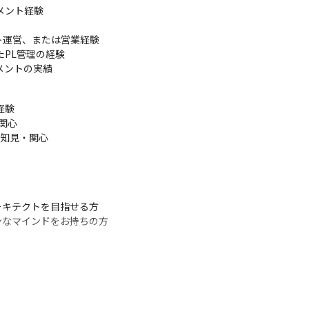
メント経験

ト運営、または営業経験

PL管理の経験

メントの実績
験

心

知見・関心

キテクトを目指せる方

ンなマインドをお持ちの方