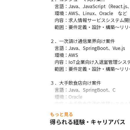
　言語：Java、JavaScript（React.js
　環境：AWS、Linux、Oracle　など

　内容：求人情報サービスシステム開
　範囲：要件定義・設計・構築～リリー
２．一次請け通信業界向け案件

　言語：Java、SpringBoot、Vue.js

　環境：AWS

　内容：IoT企業向け入退室管理システ
　範囲：要件定義・設計・構築～リリー
３．大手飲食店向け案件

　言語：Java、SpringBoot、C

　環境：Oracle

　内容：大手飲食店予約管理システム開
　範囲：要件定義・設計・構築～リリ
もっと見る
得られる経験・キャリアパス