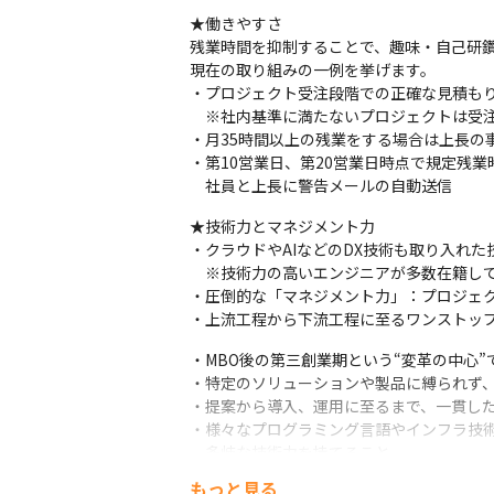
★働きやすさ

残業時間を抑制することで、趣味・自己研鑽
現在の取り組みの一例を挙げます。

・プロジェクト受注段階での正確な見積もり
　※社内基準に満たないプロジェクトは受注
2025年２月に浜松町へオフィス移転しま
・月35時間以上の残業をする場合は上長の事
・第10営業日、第20営業日時点で規定残業
　社員と上長に警告メールの自動送信
★技術力とマネジメント力

・クラウドやAIなどのDX技術も取り入れた技
　※技術力の高いエンジニアが多数在籍して
・圧倒的な「マネジメント力」：プロジェク
・上流工程から下流工程に至るワンストッ
・MBO後の第三創業期という“変革の中心”
・特定のソリューションや製品に縛られず、Be
・提案から導入、運用に至るまで、一貫した
・様々なプログラミング言語やインフラ技術、最新技
　多岐な技術力を持てること

・大規模PM、各組織の事業責任者、コン
もっと見る