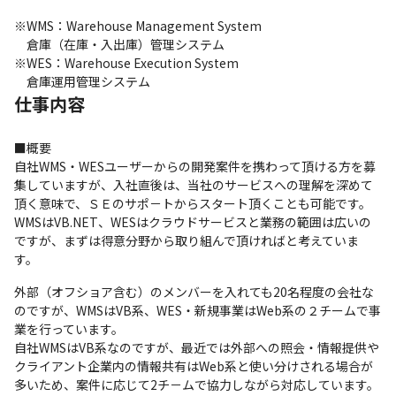
※WMS：Warehouse Management System

　倉庫（在庫・入出庫）管理システム

※WES：Warehouse Execution System

　倉庫運用管理システム
仕事内容
■概要

自社WMS・WESユーザーからの開発案件を携わって頂ける方を募
集していますが、入社直後は、当社のサービスへの理解を深めて
頂く意味で、ＳＥのサポ－トからスタート頂くことも可能です。

WMSはVB.NET、WESはクラウドサービスと業務の範囲は広いの
ですが、まずは得意分野から取り組んで頂ければと考えていま
す。
外部（オフショア含む）のメンバーを入れても20名程度の会社な
のですが、WMSはVB系、WES・新規事業はWeb系の２チームで事
業を行っています。

自社WMSはVB系なのですが、最近では外部への照会・情報提供や
クライアント企業内の情報共有はWeb系と使い分けされる場合が
多いため、案件に応じて2チ－ムで協力しながら対応しています。