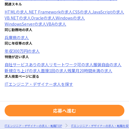
関連スキル
HTML
の求人
.NET Framework
の求人
CSS
の求人
JavaScript
の求人
VB.NET
の求人
Oracle
の求人
Windows
の求人
WindowsServer
の求人
VBA
の求人
同じ勤務地の求人
兵庫県
の求人
同じ年収帯の求人
年収
300万円
の求人
特徴が近い求人
自社サービスあり
の求人
リモートワーク可
の求人
服装自由
の求人
新規立ち上げ
の求人
面接1回
の求人
残業月20時間未満
の求人
求人検索ページに戻る
ITエンジニア・デザイナー求人を探す
応募へ進む
ITエンジニア・デザイナーの求人・転職TOP
ITエンジニア・デザイナーの求人・転職を探