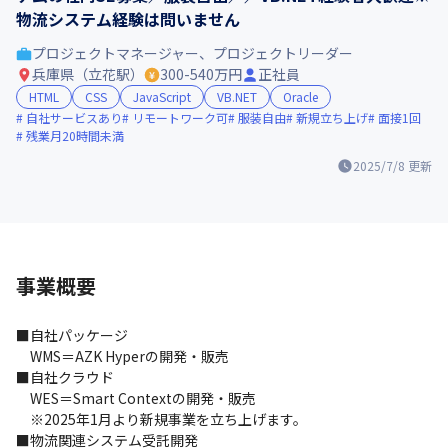
物流システム経験は問いません
プロジェクトマネージャー、プロジェクトリーダー
兵庫県（立花駅）
300-540万円
正社員
HTML
CSS
JavaScript
VB.NET
Oracle
自社サービスあり
リモートワーク可
服装自由
新規立ち上げ
面接1回
残業月20時間未満
2025/7/8
更新
事業概要
■自社パッケージ 

　WMS＝AZK Hyperの開発・販売

■自社クラウド

　WES＝Smart Contextの開発・販売

　※2025年1月より新規事業を立ち上げます。

■物流関連システム受託開発