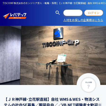
TISCOINF株式会社のエンジニア求人・転職・採用 | 【ＪＲ神戸線･立花駅直結】自社 WMS＆
会員登録
ログイン
人材をお探しの企業様はこちら
マッチ率
【ＪＲ神戸線･立花駅直結】自社 WMS＆WES・物流シス
テムの社内SE募集／服装自由／／VB.NET経験者大歓迎※