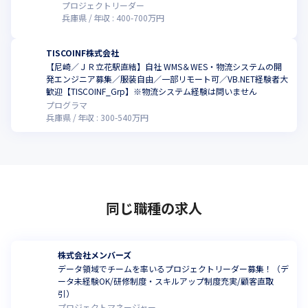
プロジェクトリーダー
兵庫県
年収 :
400
-
700
万円
TISCOINF株式会社
【尼崎／ＪＲ立花駅直結】自社 WMS＆WES・物流システムの開
発エンジニア募集／服装自由／一部リモート可／VB.NET経験者大
歓迎【TISCOINF_Grp】※物流システム経験は問いません
プログラマ
兵庫県
年収 :
300
-
540
万円
同じ職種の求人
株式会社メンバーズ
データ領域でチームを率いるプロジェクトリーダー募集！（デ
ータ未経験OK/研修制度・スキルアップ制度充実/顧客直取
引）
プロジェクトマネージャー