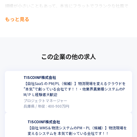
規模が小さいこともあって、本当にフラットでフランクな社風で
す。服装はビジネスカジュアルで大丈夫ですし、私も含めてヒゲ
もっと見る
面の社員も結構います。
ちょっと長くなってしまいましたが、現時点では、応募の意思の
有無は問いません。

まずは、電話面談でも構いませんので、一度、当社の事業内容を
説明させて頂きたく思います。

この企業の他の求人
御連絡をお待ちしています。
TISCOINF株式会社
【自社SaaS の PM/PL（候補）】物流現場を変えるクラウドを
”本気”で創っている会社です！！・他業界異業種システムのP
M/ＰＬ経験者大歓迎
プロジェクトマネージャー
兵庫県
年収 :
400
-
900
万円
TISCOINF株式会社
【自社 WMS＆物流システムのPM・PL（候補）】物流現場を
変えるシステムを 本気で創っている会社です！！