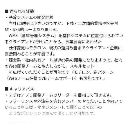
■ 得られる経験

・基幹システムの開発経験

　当社は規模は小さいのですが、下請・二次請的業務や客先常
駐・SES的は一切ありません。

　WMS（倉庫管理システム）を基幹システムに位置付けられてい
るクライアントが多いことから、事業展開にあわせた

　仕様変更はモチロン、現状の運用改善までクライアント企業に
直接関わることが可能です。

・照会系・社内共有ツールはWeb系の開発になりますので、社内
のWeb開発チームと協力しながら、スキルセット

　を広げていただくことが可能です（モチロン、逆パターン
（Webチーム在籍でVBチームサポート）も可能です）。
■ キャリアパス

・まずはアプリ開発チームのリーダーを目指して頂きます。

・フリーランスや外注先を含むメンバーのやりたいことや向いて
いることを支援・マネジメントして頂くことで以下の

　ようなポジションに進んで頂くことが可能です。
・Webアプリエンジニア
