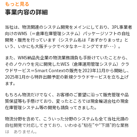
・プロダクトオーナー

もっと見る
・ディレクター
事業内容の詳細
当社は、物流関連のシステム開発をメインにしており、3PL事業者
向けのWMS（＝倉庫在庫管理システム）パッケージソフトの自社
開発・販売を行っています（システム名は『あずかりまっせ』と
いう、いかにも大阪チックでベタなネーミングですが･･･）。 
また、WMS納品先企業の物流業務請負も手掛けていたことから、
そのノウハウを元に開発したWES（倉庫運用管理システム）クラ
ウドサービス＝Smart Contextの販売を2023年11月から開始し、
2025年1月から特許出願予定の新規クラウドサービスを立ち上げ
ます。
もちろん物流だけでなく、お客様のご要望に沿って販売管理や品
質保証等も手懸けており、変ったところでは現金輸送会社の現金
在庫管理システム等の開発も請負ってきました。
物流分野を含めて、こういった分野のシステムも全て当社元請の
自社開発で対応してきており、いわゆる“駐在”や“下請”的な業務
は　ありません。