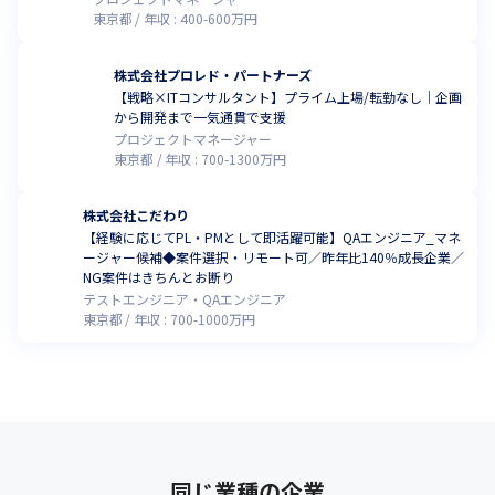
東京都
年収 :
400
-
600
万円
株式会社プロレド・パートナーズ
【戦略×ITコンサルタント】プライム上場/転勤なし｜企画
から開発まで一気通貫で支援
プロジェクトマネージャー
東京都
年収 :
700
-
1300
万円
株式会社こだわり
【経験に応じてPL・PMとして即活躍可能】QAエンジニア_マネ
ージャー候補◆案件選択・リモート可／昨年比140％成長企業／
NG案件はきちんとお断り
テストエンジニア・QAエンジニア
東京都
年収 :
700
-
1000
万円
同じ業種の企業