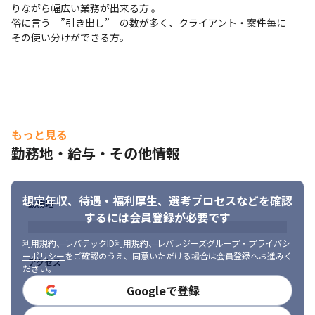
りながら幅広い業務が出来る方 。

俗に言う　”引き出し”　の数が多く、クライアント・案件毎に　
その使い分けができる方。
もっと見る
勤務地・給与・その他情報
想定年収、待遇・福利厚生、
選考プロセスなどを確認
勤務地
するには会員登録が必要です
利用規約
、
レバテックID利用規約
、
レバレジーズグループ・プライバシ
ーポリシー
をご確認のうえ、同意いただける場合は会員登録へお進みく
アクセス
ださい。
Googleで登録