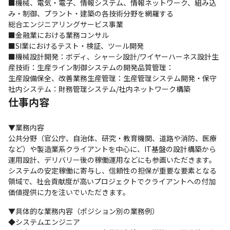
■機械、電気・電子、情報システム、情報ネットワーク、組み込
み・制御、プラント・建築の各技術分野を網羅する

総合エンジニアリングサービス事業

■金融業における業務コンサル

■SI業におけるテスト・検証、ツール開発

■機械設計開発：ボディ、シャーシ設計/ワイヤーハーネス設計生
産技術：生産ライン制御システムの開発品質管理：

生産設備保全、改善業務生産管理：生産管理システム開発・保守
社内システム：財務管理システム/社内ネットワーク構築
仕事内容
▼業務内容

公共分野（官公庁、自治体、研究・教育機関、道路や消防、医療
など）や製造業系クライアントを中心に、IT基盤の設計構築から
運用設計、デリバリー後の稼働運用などにも参画いただきます。
システムの安定稼働に寄与し、信頼性の担保が重要な要素となる
領域で、社会貢献度が高いプロジェクトでクライアントへの付加
価値提供に力を注いでいただきます。
▼具体的な業務内容（ポジション別の業務例）

◆システムエンジニア
