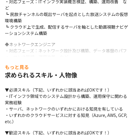
・対応フェーズ：ITインフラ実装概念検証、構築、運用改善　な
ど

┗ 民放チャンネルの既出サーバを起点とした放送システムの仮想
環境構築

┗ クラウド上で生成、配信するサーバを軸とした動画視聴ナビゲ
ーションシステム構築
◆ネットワークエンジニア

・対応フェーズ：ネットワーク設計及び構築、データ基盤のパフ
ォーマンス監視、運用改善　など

┗ データセンター内のルーターおよびスイッチ、CWDM/DWDMな
もっと見る
どを用いた設計構築および統合作業

求められるスキル・人物像
┗ クラウドとオンプレを融合したハイブリッドクラウドネットワ
ークの設計構築業務
▼必須スキル（下記、いずれかに該当あればOKです！）

◆クラウドエンジニア

・ITインフラ領域でのシステム設計から構築、運用保守に関わる
・対応フェーズ：クラウドサービスを通したDX推進支援、要件ヒ
実務経験

アリング、設計構築、運用改善　など

・サーバ、ネットワークのいずれかにおける知見を有している

┗ オンプレミス環境からクラウド環境への移行（技術選定、設計
・いずれかのクラウドサービスに対する知見（Azure, AWS, GCP, 
～構築）

etc.）
┗ クラウド基盤構築、既存システムのサーバレス環境移行作業

▼歓迎スキル（下記、いずれかに該当あればOKです！）
