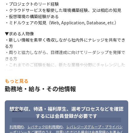
▼募集背景

・プロジェクトのリード経験

クライアントからのニーズ高騰と共に、弊社事業のさらなる成長
・クラウドサービスを駆使した環境構築経験、又は相応の知見

に寄与するための増員募集
・仮想環境の構築経験がある

・ミドルウェアの知見（Web, Application, Database, etc.）
▼案件事例

・動画配信プラットフォームのサーバレス環境構築

▼求める人物像

・鉄道事業社向けIT基盤高速化（サーバ、ネットワーク）

・新しい情報を素早く吸収しながら社内外にナレッジを共有でき
・放送局向け無線LANアクセスポイントのリプレイス

る方

・政策金融機関サーバ向けDB構築

・周りと協力しながら、目標達成に向けてリーダシップを発揮で
・信託銀行向けのネットワーク環境刷新および保守　など
きる方

・これまでのご経験を軸に、新たな業種や分野にチャレンジした
い方

・複雑な課題でも柔軟に取り組み、業務やチームを越境してプロ
もっと見る
ジェクトにインパクトを与えられる方
勤務地・給与・その他情報
想定年収、待遇・福利厚生、
選考プロセスなどを確認
勤務地
するには会員登録が必要です
利用規約
、
レバテックID利用規約
、
レバレジーズグループ・プライバシ
ーポリシー
をご確認のうえ、同意いただける場合は会員登録へお進みく