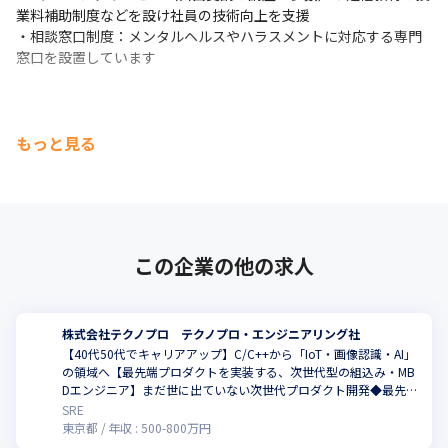
業料補助制度などを設け社員の技術向上を支援

・相談窓口制度：メンタルヘルスやハラスメントに対応する専門
窓口を設置しています
もっと見る
この企業の他の求人
株式会社テクノプロ テクノプロ・エンジニアリング社
【40代50代でキャリアアップ】C/C++から「IoT・画像認識・AI」
の領域へ【最先端プロダクトを実装する、次世代型の組込み・MB
Dエンジニア】まだ世に出ていない次世代プロダクト開発◆最先端
の研修200講座以上
SRE
東京都
年収 :
500
-
800
万円