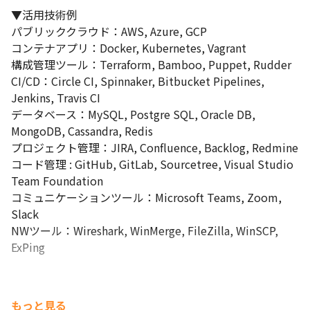
▼活用技術例

パブリッククラウド：AWS, Azure, GCP

コンテナアプリ：Docker, Kubernetes, Vagrant

構成管理ツール：Terraform, Bamboo, Puppet, Rudder

CI/CD：Circle CI, Spinnaker, Bitbucket Pipelines, 
Jenkins, Travis CI

データベース：MySQL, Postgre SQL, Oracle DB, 
MongoDB, Cassandra, Redis

プロジェクト管理：JIRA, Confluence, Backlog, Redmine

コード管理 : GitHub, GitLab, Sourcetree, Visual Studio 
Team Foundation

コミュニケーションツール：Microsoft Teams, Zoom, 
Slack

NWツール：Wireshark, WinMerge, FileZilla, WinSCP, 
ExPing
もっと見る