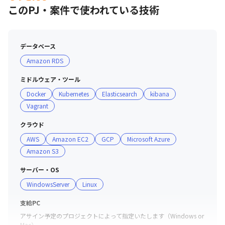
このPJ・案件で使われている技術
データベース
教育もキャリアも抜かりなし！テクノプロ・エンジニアリング社
を徹底調査！
Amazon RDS
ミドルウェア・ツール
Docker
Kubernetes
Elasticsearch
kibana
Vagrant
クラウド
AWS
Amazon EC2
GCP
Microsoft Azure
Amazon S3
サーバー・OS
WindowsServer
Linux
支給PC
アサイン予定のプロジェクトによって指定いたします（Windows or 
Mac）