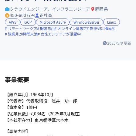
クラウドエンジニア、インフラエンジニア
静岡県
450-800万円
正社員
AWS
GCP
Microsoft Azure
WindowsServer
Linux
リモートワーク可
服装自由
オンライン選考可
新技術に積極的
残業月20時間未満
女性エンジニアが活躍中
2025/5/8
更新
事業概要
【設立年月】1968年10月

【代表者】代表取締役　浅井　功一郎

【資本金】1億円

【従業員数】7,034名（2025年3月現在）

【本社所在地】東京都港区六本木
【事業内容】
