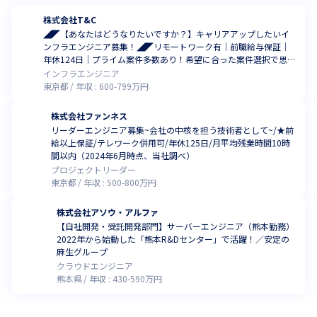
株式会社T&C
◢◤【あなたはどうなりたいですか？】キャリアアップしたいイ
ンフラエンジニア募集！◢◤リモートワーク有｜前職給与保証｜
年休124日｜プライム案件多数あり！希望に合った案件選択で思い
描く理想のキャリア実現を支援
インフラエンジニア
東京都
年収 :
600
-
799
万円
株式会社ファンネス
リーダーエンジニア募集~会社の中核を担う技術者として~/★前
給以上保証/テレワーク併用可/年休125日/月平均残業時間10時
間以内（2024年6月時点、当社調べ）
プロジェクトリーダー
東京都
年収 :
500
-
800
万円
株式会社アソウ・アルファ
【自社開発・受託開発部門】サーバーエンジニア（熊本勤務）
2022年から始動した「熊本R&Dセンター」で活躍！／安定の
麻生グループ
クラウドエンジニア
熊本県
年収 :
430
-
590
万円