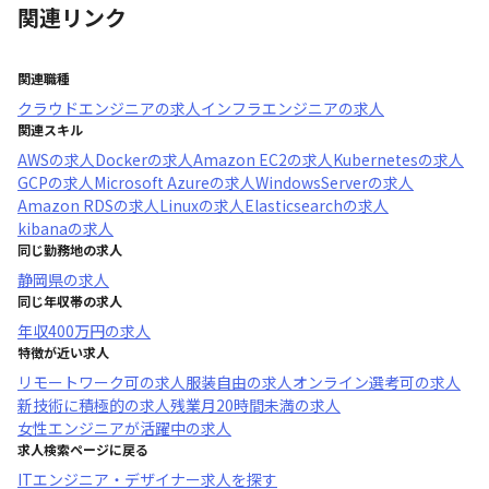
関連リンク
関連職種
クラウドエンジニア
の求人
インフラエンジニア
の求人
関連スキル
AWS
の求人
Docker
の求人
Amazon EC2
の求人
Kubernetes
の求人
GCP
の求人
Microsoft Azure
の求人
WindowsServer
の求人
Amazon RDS
の求人
Linux
の求人
Elasticsearch
の求人
kibana
の求人
同じ勤務地の求人
静岡県
の求人
同じ年収帯の求人
年収
400万円
の求人
特徴が近い求人
リモートワーク可
の求人
服装自由
の求人
オンライン選考可
の求人
新技術に積極的
の求人
残業月20時間未満
の求人
女性エンジニアが活躍中
の求人
求人検索ページに戻る
ITエンジニア・デザイナー求人を探す