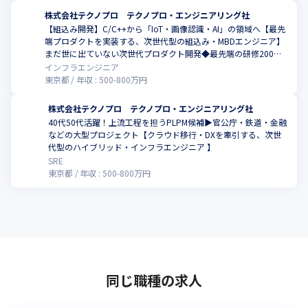
株式会社テクノプロ テクノプロ・エンジニアリング社
【組込み開発】C/C++から「IoT・画像認識・AI」の領域へ【最先
端プロダクトを実装する、次世代型の組込み・MBDエンジニア】
まだ世に出ていない次世代プロダクト開発◆最先端の研修200講
座以上
インフラエンジニア
東京都
年収 :
500
-
800
万円
株式会社テクノプロ テクノプロ・エンジニアリング社
40代50代活躍！上流工程を担うPLPM候補▶︎官公庁・鉄道・金融
などの大型プロジェクト【クラウド移行・DXを牽引する、次世
代型のハイブリッド・インフラエンジニア 】
SRE
東京都
年収 :
500
-
800
万円
同じ職種の求人