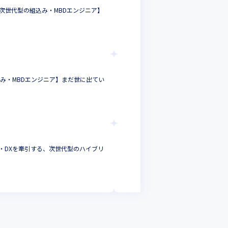
、次世代型の組込み・MBDエンジニア】
官公庁・鉄道・金融な
ダーへのステップア
SRE
東京都
年収 :
500
-
80
株式会社テクノプロ テ
込み・MBDエンジニア】まだ世に出てい
アーキテクトを目指せる【
タック・リードエンジニア
サーバーサイドエンジニ
東京都
年収 :
500
-
800
万
株式会社テクノプロ 
行・DXを牽引する、次世代型のハイブリ
開発環境/言語不問◆
引・最先端プロジェク
サーバーサイドエンジ
東京都
年収 :
500
-
800