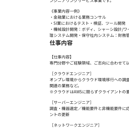
ンジニアリングサービス事業です。
《事業内容一例》

・金融業における業務コンサル

・SI業におけるテスト・検証、ツール開発

・機械設計開発：ボディ、シャーシ設計/
理システム開発・保守社内システム：財務管
仕事内容
【仕事内容】

専門分野やご経験領域、ご志向に合わせて
［クラウドエンジニア］

オンプレ環境からクラウド環境移行への調査
関連の業務など。

※クラウドはAWSに限らずクライアントの要望に
［サーバーエンジニア］

調査・機器選定／機能要件と非機能要件に
ントの更新
［ネットワークエンジニア］
