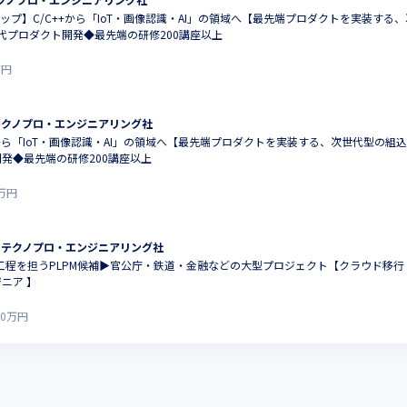
アップ】C/C++から「IoT・画像認識・AI」の領域へ【最先端プロダクトを実装する
代プロダクト開発◆最先端の研修200講座以上
万円
テクノプロ・エンジニアリング社
+から「IoT・画像認識・AI」の領域へ【最先端プロダクトを実装する、次世代型の組
発◆最先端の研修200講座以上
万円
 テクノプロ・エンジニアリング社
流工程を担うPLPM候補▶︎官公庁・鉄道・金融などの大型プロジェクト【クラウド移
ニア 】
0
万円