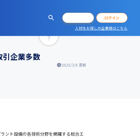
会員登録
ログイン
人材をお探しの企業様はこちら
マッチ率
取引企業多数
2025/3/6
更新
プラント設備の各技術分野を網羅する総合エ