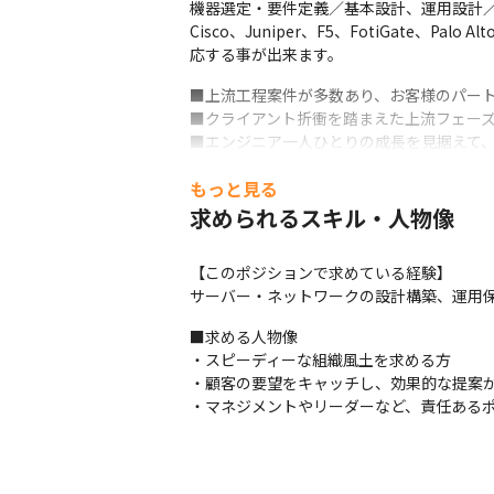
機器選定・要件定義／基本設計、運用設計／詳細
Cisco、Juniper、F5、FotiGate、
応する事が出来ます。
■上流工程案件が多数あり、お客様のパート
■クライアント折衝を踏まえた上流フェーズ
■エンジニア一人ひとりの成長を見据えて、
■キャリアアップを目指したい若手や、経験
もっと見る
■キャリアデザインアドバイザー制度/定年
■研修センターにて基礎/応用技術、資格取得
求められるスキル・人物像
　他にもeラーニングサービス（自由に受講
■相談窓口制度：社員が余計なストレスを
【このポジションで求めている経験】

サーバー・ネットワークの設計構築、運用
メンバーからの教育も行っているため、経
■求める人物像

（雇用例）

・スピーディーな組織風土を求める方

雇用形態：正社員

・顧客の要望をキャッチし、効果的な提案が
試用期間：あり（２か月）

・マネジメントやリーダーなど、責任ある
就業時間：9:00～18:00（昼休憩：１時間）

休日：土日祝日

残業：平均20時間

年収：400万～700万
