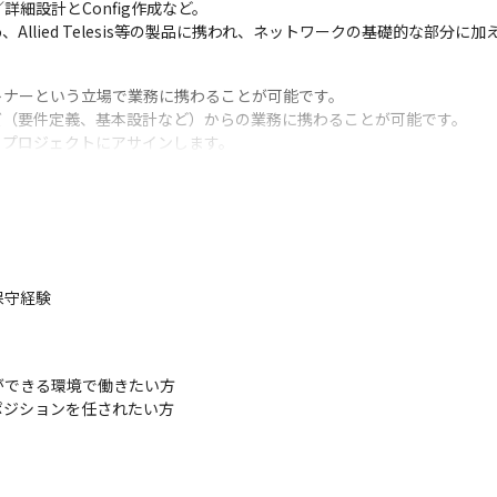
設計とConfig作成など。

Palo Alto、Allied Telesis等の製品に携われ、ネットワークの基礎
ナーという立場で業務に携わることが可能です。

（要件定義、基本設計など）からの業務に携わることが可能です。

プロジェクトにアサインします。

を活かしてマネジメントをしたいベテラン層など20～60代が幅広く活躍
再雇用制度で長期サポート。

支援など200以上の講座を用意。

できる講座が多数）や通信教育の授業料補助制度などを設け社員の技術
感じずにパフォーマンスを発揮できるようメンタルヘルスやハラスメン
保守経験
験が浅くてもスキルアップできる環境が整っています。
できる環境で働きたい方

ポジションを任されたい方