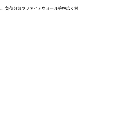
的な部分に加え、負荷分散やファイアウォール等幅広く対
中。

向上を支援。

トに対応する専門窓口を設置。