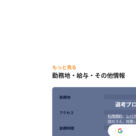
社会保険：健康保険、厚生年金、労災保険
■その他

■キャリアデザインアドバイザー制度があり
■定年再雇用制度で長期サポート
もっと見る
勤務地・給与・その他情報
勤務地
選考プ
アクセス
利用規約
、
レバテ
認のうえ、同意
勤務時間