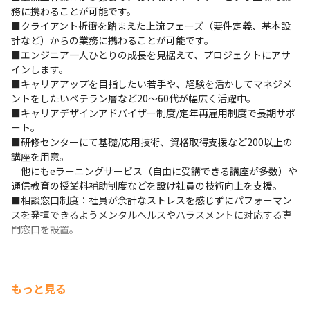
務に携わることが可能です。

■クライアント折衝を踏まえた上流フェーズ（要件定義、基本設
計など）からの業務に携わることが可能です。

■エンジニア一人ひとりの成長を見据えて、プロジェクトにアサ
インします。

■キャリアアップを目指したい若手や、経験を活かしてマネジメ
ントをしたいベテラン層など20～60代が幅広く活躍中。

■キャリアデザインアドバイザー制度/定年再雇用制度で長期サポ
ート。

■研修センターにて基礎/応用技術、資格取得支援など200以上の
講座を用意。

　他にもeラーニングサービス（自由に受講できる講座が多数）や
通信教育の授業料補助制度などを設け社員の技術向上を支援。

■相談窓口制度：社員が余計なストレスを感じずにパフォーマン
スを発揮できるようメンタルヘルスやハラスメントに対応する専
門窓口を設置。
もっと見る