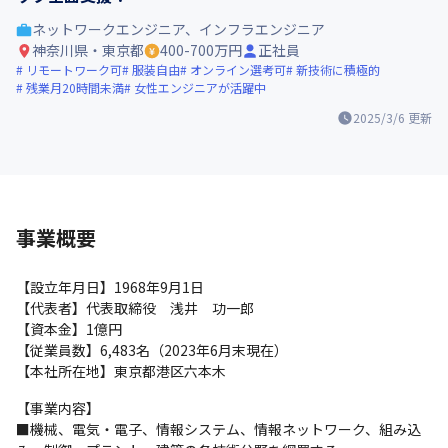
ネットワークエンジニア、インフラエンジニア
神奈川県・東京都
400-700万円
正社員
リモートワーク可
服装自由
オンライン選考可
新技術に積極的
残業月20時間未満
女性エンジニアが活躍中
2025/3/6
更新
事業概要
【設立年月日】1968年9月1日

【代表者】代表取締役　浅井　功一郎

【資本金】1億円

【従業員数】6,483名（2023年6月末現在）

【本社所在地】東京都港区六本木
【事業内容】

■機械、電気・電子、情報システム、情報ネットワーク、組み込