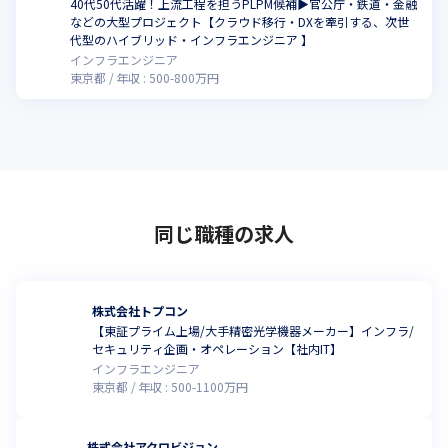
40代50代活躍！上流工程を担うPLPM候補▶︎官公庁・鉄道・金融
などの大型プロジェクト【クラウド移行・DXを牽引する、次世
代型のハイブリッド・インフラエンジニア 】
インフラエンジニア
東京都
年収 :
500
-
800
万円
同じ職種の求人
株式会社トプコン
【東証プライム上場/大手精密光学機器メーカー】インフラ/
セキュリティ企画・オペレーション【社内IT】
インフラエンジニア
東京都
年収 :
500
-
1100
万円
株式会社アクロビジョン