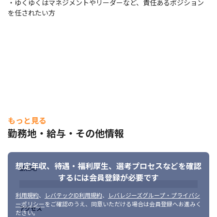
・ゆくゆくはマネジメントやリーダーなど、責任あるポジション
を任されたい方
もっと見る
勤務地・給与・その他情報
想定年収、待遇・福利厚生、
選考プロセスなどを確認
勤務地
するには会員登録が必要です
利用規約
、
レバテックID利用規約
、
レバレジーズグループ・プライバシ
ーポリシー
をご確認のうえ、同意いただける場合は会員登録へお進みく
アクセス
ださい。