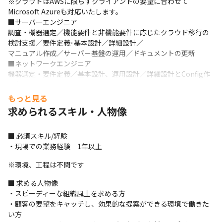
※クラウドはAWSに限らずクライアントの要望に合わせて
Microsoft Azureも対応いたします。

■サーバーエンジニア

調査・機器選定／機能要件と非機能要件に応じたクラウド移行の
検討支援／要件定義･基本設計／詳細設計／

マニュアル作成／サーバー基盤の運用／ドキュメントの更新

■ネットワークエンジニア

機器選定・要件定義／基本設計、運用設計／詳細設計とConfig作
成など

※Cisco、Juniper、F5、FotiGate、Palo Alto、Allied Telesis等
もっと見る
の製品に携われ、ネットワークの基礎的な部分に加え、負荷分散
求められるスキル・人物像
やファイアウォール等幅広く対応することができます。
■ 必須スキル/経験

・現場での業務経験　1年以上
※環境、工程は不問です
■ 求める人物像

・スピーディーな組織風土を求める方

・顧客の要望をキャッチし、効果的な提案ができる環境で働きた
い方
