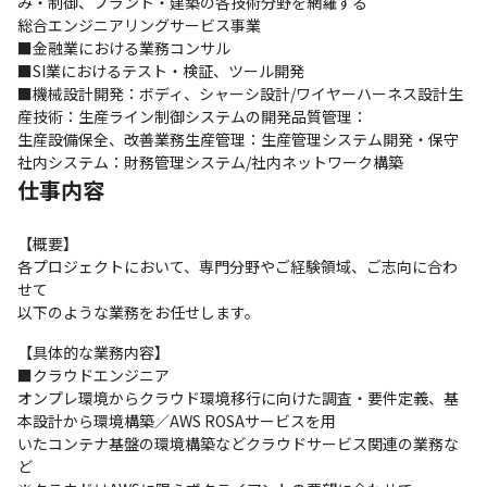
み・制御、プラント・建築の各技術分野を網羅する

総合エンジニアリングサービス事業

■金融業における業務コンサル

■SI業におけるテスト・検証、ツール開発

■機械設計開発：ボディ、シャーシ設計/ワイヤーハーネス設計生
産技術：生産ライン制御システムの開発品質管理：

生産設備保全、改善業務生産管理：生産管理システム開発・保守
社内システム：財務管理システム/社内ネットワーク構築
仕事内容
【概要】

各プロジェクトにおいて、専門分野やご経験領域、ご志向に合わ
せて

以下のような業務をお任せします。
【具体的な業務内容】

■クラウドエンジニア

オンプレ環境からクラウド環境移行に向けた調査・要件定義、基
本設計から環境構築／AWS ROSAサービスを用

いたコンテナ基盤の環境構築などクラウドサービス関連の業務な
ど
