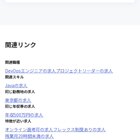
関連リンク
関連職種
DevOpsエンジニア
の求人
プロジェクトリーダー
の求人
関連スキル
Java
の求人
同じ勤務地の求人
東京都
の求人
同じ年収帯の求人
年収
500万円
の求人
特徴が近い求人
オンライン選考可
の求人
フレックス制度あり
の求人
残業月20時間未満
の求人