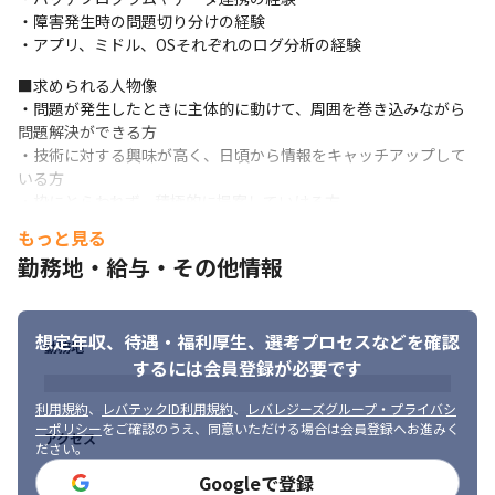
・障害発生時の問題切り分けの経験

風土のため、業務観点・アプリ観点・インフラ観点・セキュリテ
・アプリ、ミドル、OSそれぞれのログ分析の経験
ィ観点といった多角的な感覚を身につける機会があります。
■求められる人物像

・問題が発生したときに主体的に動けて、周囲を巻き込みながら
問題解決ができる方

・技術に対する興味が高く、日頃から情報をキャッチアップして
いる方

・枠にとらわれず、積極的に提案していける方
もっと見る
勤務地・給与・その他情報
想定年収、待遇・福利厚生、
選考プロセスなどを確認
勤務地
するには会員登録が必要です
利用規約
、
レバテックID利用規約
、
レバレジーズグループ・プライバシ
ーポリシー
をご確認のうえ、同意いただける場合は会員登録へお進みく
アクセス
ださい。
Googleで登録