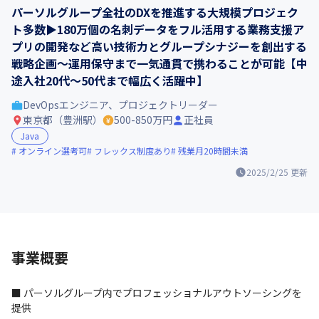
パーソルグループ全社のDXを推進する大規模プロジェク
ト多数▶180万個の名刺データをフル活用する業務支援ア
プリの開発など高い技術力とグループシナジーを創出する
戦略企画～運用保守まで一気通貫で携わることが可能【中
途入社20代～50代まで幅広く活躍中】
DevOpsエンジニア、プロジェクトリーダー
東京都（豊洲駅）
500-850万円
正社員
Java
オンライン選考可
フレックス制度あり
残業月20時間未満
2025/2/25
更新
事業概要
■ パーソルグループ内でプロフェッショナルアウトソーシングを
提供