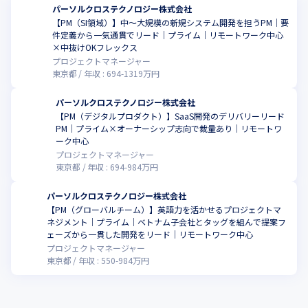
パーソルクロステクノロジー株式会社
■「はたらいて、笑おう。」

【PM（SI領域）】中～大規模の新規システム開発を担うPM｜要
わたしたちは、人・プロセスデザイン・テクノロジーの力で、お
件定義から一気通貫でリード｜プライム｜リモートワーク中心
客さまのビジネスプロセスに変革をもたらし、人と組織の生産性
×中抜けOKフレックス
を高めていきます。

プロジェクトマネージャー
さらには、はたらくを楽しむことを大切にし、「はたらいて、笑
東京都
年収 :
694
-
1319
万円
おう。」の世界を実現します。
パーソルクロステクノロジー株式会社
【PM（デジタルプロダクト）】SaaS開発のデリバリーリード
PM｜プライム×オーナーシップ志向で裁量あり｜リモートワ
ーク中心
プロジェクトマネージャー
東京都
年収 :
694
-
984
万円
パーソルクロステクノロジー株式会社
【PM（グローバルチーム）】英語力を活かせるプロジェクトマ
ネジメント｜プライム｜ベトナム子会社とタッグを組んで提案フ
ェーズから一貫した開発をリード｜リモートワーク中心
プロジェクトマネージャー
東京都
年収 :
550
-
984
万円