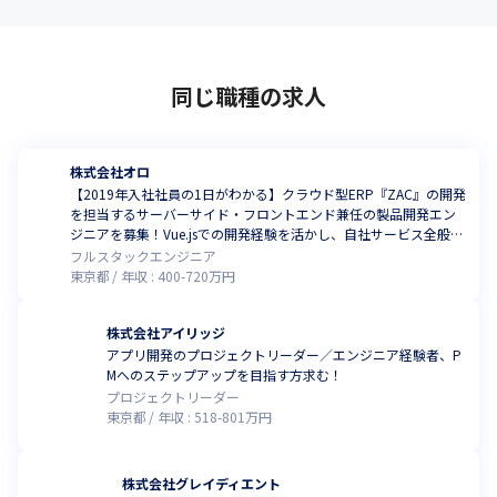
同じ職種の求人
株式会社オロ
【2019年入社社員の1日がわかる】クラウド型ERP『ZAC』の開発
を担当するサーバーサイド・フロントエンド兼任の製品開発エン
ジニアを募集！Vue.jsでの開発経験を活かし、自社サービス全般に
関わるチャンス
フルスタックエンジニア
東京都
年収 :
400
-
720
万円
株式会社アイリッジ
アプリ開発のプロジェクトリーダー／エンジニア経験者、P
Mへのステップアップを目指す方求む！
プロジェクトリーダー
東京都
年収 :
518
-
801
万円
株式会社グレイディエント