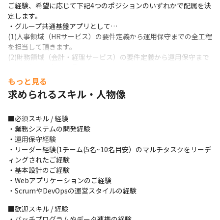
ご経験、希望に応じて下記4つのポジションのいずれかで配属を決
定します。

・グループ共通基盤アプリとして…

(1)人事領域（HRサービス）の要件定義から運用保守までの全工程
を担当して頂きます。

(2)財務領域（会計・経理サービス）の要件定義から運用保守まで
の全工程を担当して頂きます。

(3)総務領域（ワークフロー、ビジネスプロセス）の要件定義から
もっと見る
運用保守までの全工程を担当して頂きます。

求められるスキル・人物像
(4)対象となる基幹システムは外部公開のWebシステム、外部非公
開のWebシステム、クライアントサーバーシステムなど、システ
■必須スキル / 経験

ムごとに特徴があります。

・業務システムの開発経験

顧客の業務を理解し、整理した要求を仕様に落とし込み、設計・
・運用保守経験

製造・テストを実施いただき、リリースまでの一連のPJT運営も担
・リーダー経験(1チーム(5名~10名目安）のマルチタスクをリーデ
当していただけます。
ィングされたご経験

■この仕事の面白み、魅力

・基本設計のご経験

・「より良いサービスを提供する」ため、ステークホルダーと信
・Webアプリケーションのご経験

頼関係を築いて円滑なコミュニケーションを取りながら業務を進
・ScrumやDevOpsの運営スタイルの経験
めていく必要があります。

■歓迎スキル / 経験

・当グループでは、「OnePERSOL」という標語を元に、業務部門
・バッチプログラムやデータ連携の経験

とIT部門が同じ目標のもとで、コミュニケーションをとりやすい