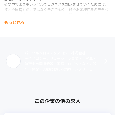
その中でより高いレベルでビジネスを加速させていくためには、
技術や運営力だけではなくそこで働く社員やお客様自身のモチベ
ーションが重要であることを認識し、組織風土や環境の改善、人
材マネジメント力の強化など様々な取り組みを行っています。

もっと見る
その「人」の力こそが、生産性の向上、成果に結びついていま
す。
＜プロセスデザイン＞

業務における課題をアウトソーシングやシステムソリューション
で解決し、プロセス設計や構築力、

パーソルクロステクノロジー株式会社
開発力など多くのノウハウを培ってまいりました。

テクノロジーソリューション事業・自動車・
そのノウハウを独自のプロジェクト運用メソッド「iBiQ」や開発
航空宇宙関連機器・家電・ロボットなどの設
標準にも落とし込み、活用しています。プロジェクトを成功に導
計・開発・実験における請負・派遣サービ
くための要素を標準化し、品質を向上させ、お客様の業務におけ
ス・ITシステムやアプリケーションのシステ
るプロセスをデザインしています。
ム開発・インフラ設計・運用における派
遣・･･･
＜テクノロジー＞

人材の知見やノウハウを最大限に活かした人事・労務向けのシス
テム開発だけでなく、多くのお客様の業務課題を高い技術力と高
この企業の他の求人
品質なシステムで解決しています。またRPAやAI、IoTなど、最新
のテクノロジーを活用したソリューションも提供しています。