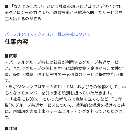
■ 「なんとかしたい」という社員の想いとプロセスデザイン力、
テクノロジーの力により、改善提案から解決へ向けたサービスを
生み出せるのが強み
パーソルクロステクノロジー株式会社について
仕事内容
■概要

・パーソルグループ各社の社員が利用するグループ共通サービ
ス、またはグループの個社を中心に戦略立案・企画から、要件定
義、設計・構築、運用保守まで一気通貫のサービス提供を行いま
す。

・当ポジションではチームのPL・PM、およびその候補として、中
心となってメンバーを引っ張る役割を担っていただきます。

・「社員にもDXを」といった考え方で戦略を立てるなど、"３年
後"のグループ共通サービスについて、戦略的な構想を描けると共
に、同構想を実現出来るチームビルディングを担っていただきま
す。
■詳細
