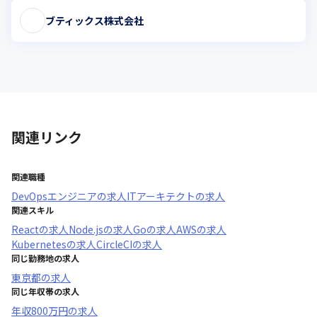
ブティックス株式会社
関連リンク
関連職種
DevOpsエンジニア
の求人
ITアーキテクト
の求人
関連スキル
React
の求人
Node.js
の求人
Go
の求人
AWS
の求人
Kubernetes
の求人
CircleCI
の求人
同じ勤務地の求人
東京都
の求人
同じ年収帯の求人
年収
800万円
の求人