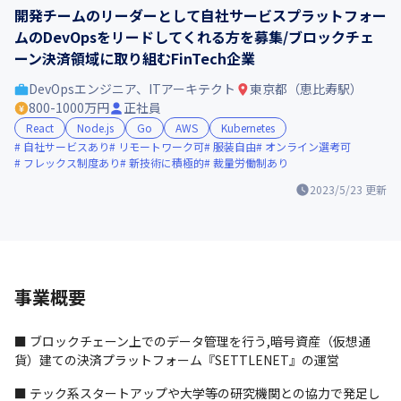
開発チームのリーダーとして自社サービスプラットフォー
ムのDevOpsをリードしてくれる方を募集/ブロックチェ
ーン決済領域に取り組むFinTech企業
DevOpsエンジニア、ITアーキテクト
東京都（恵比寿駅）
800-1000万円
正社員
React
Node.js
Go
AWS
Kubernetes
自社サービスあり
リモートワーク可
服装自由
オンライン選考可
フレックス制度あり
新技術に積極的
裁量労働制あり
2023/5/23
更新
事業概要
■ ブロックチェーン上でのデータ管理を行う,暗号資産（仮想通
貨）建ての決済プラットフォーム『SETTLENET』の運営
■ テック系スタートアップや大学等の研究機関との協力で発足し