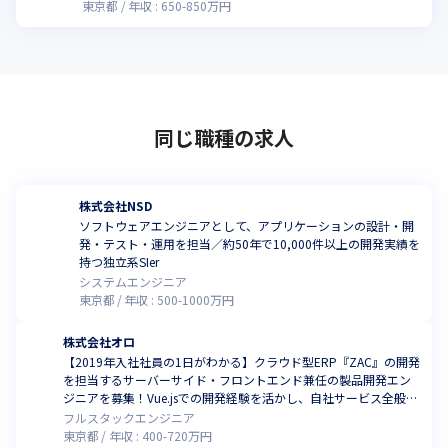
東京都
年収 :
650
-
850
万円
同じ職種の求人
株式会社NSD
ソフトウェアエンジニアとして、アプリケーションの設計・開
発・テスト・運用を担当／約50年で10,000件以上の開発実績を
持つ独立系SIer
システムエンジニア
東京都
年収 :
500
-
1000
万円
株式会社オロ
【2019年入社社員の1日がわかる】クラウド型ERP『ZAC』の開発
を担当するサーバーサイド・フロントエンド兼任の製品開発エン
ジニアを募集！Vue.jsでの開発経験を活かし、自社サービス全般に
関わるチャンス
フルスタックエンジニア
東京都
年収 :
400
-
720
万円