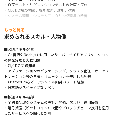
・負荷テスト・リグレッションテストの計画・実施

・CI/CD環境の構築、機能拡充、運用、改善

・システム環境、システムモニタリング環境の改善
■この仕事の面白み、魅力

もっと見る
親会社デジタルガレージとの連携はもちろんのこと、テック系ス
求められるスキル・人物像
タートアップや大学等の研究機関との協力で発足した「DG 
Lab（ディージーラボ、DGラボ）」とも連携して、先端的テクノ
ロジーを生かした事業開発を行っています。ちなみに、DG Labに
■必須スキル/経験

は、世界で数十名しかいないBitcoin Core Contributorが複数名
・Go言語やNode.jsを使用したサーバーサイドアプリケーション
在籍しています。
の開発経験と実務知識

・CI/CDの実務知識

・アプリケーションのパッケージング、クラスタ管理、オーケス
トレーション等の各種ソリューションを使用した経験

・XPやScrumなど、アジャイル開発のリード経験

・日本語がネイティブなレベル
■歓迎スキル/経験

・金融商品取引システムの設計、開発、および、運用経験

・暗号資産（ビットコイン）技術やブロックチェーン技術を活用
したサービスへの関心と熱意
