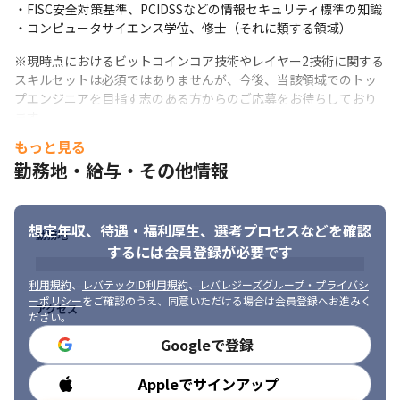
・FISC安全対策基準、PCIDSSなどの情報セキュリティ標準の知識

・コンピュータサイエンス学位、修士（それに類する領域）
※現時点におけるビットコインコア技術やレイヤー2技術に関する
スキルセットは必須ではありませんが、今後、当該領域でのトッ
プエンジニアを目指す志のある方からのご応募をお待ちしており
ます。
もっと見る
■求められる人物像

勤務地・給与・その他情報
・テクノロジーやエンジニアリングを極めたいという意志がある
方

・新しい技術領域やビジネス領域に興味を持って、追求していけ
る方
想定年収、待遇・福利厚生、
選考プロセスなどを確認
勤務地
するには会員登録が必要です
利用規約
、
レバテックID利用規約
、
レバレジーズグループ・プライバシ
ーポリシー
をご確認のうえ、同意いただける場合は会員登録へお進みく
アクセス
ださい。
Googleで登録
Appleでサインアップ
勤務時間