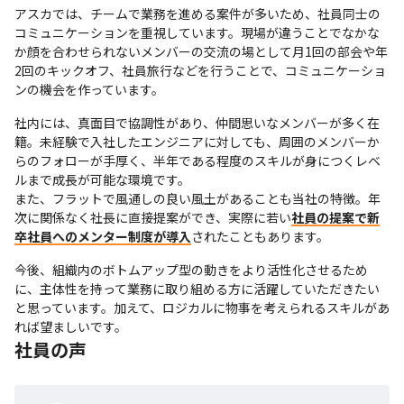
アスカでは、チームで業務を進める案件が多いため、社員同士の
コミュニケーションを重視しています。現場が違うことでなかな
か顔を合わせられないメンバーの交流の場として月1回の部会や年
2回のキックオフ、社員旅行などを行うことで、コミュニケーショ
ンの機会を作っています。
社内には、真面目で協調性があり、仲間思いなメンバーが多く在
籍。未経験で入社したエンジニアに対しても、周囲のメンバーか
らのフォローが手厚く、半年である程度のスキルが身につくレベ
ルまで成長が可能な環境です。

また、フラットで風通しの良い風土があることも当社の特徴。年
次に関係なく社長に直接提案ができ、実際に若い
社員の提案で新
卒社員へのメンター制度が導入
されたこともあります。
今後、組織内のボトムアップ型の動きをより活性化させるため
に、主体性を持って業務に取り組める方に活躍していただきたい
と思っています。加えて、ロジカルに物事を考えられるスキルがあ
れば望ましいです。
社員の声