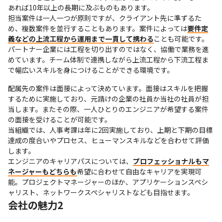
あれば10年以上の長期に及ぶものもあります。

担当案件は一人一つが原則ですが、クライアント先に準ずるた
め、複数案件を並行することもあります。案件によっては
要件定
義などの上流工程から運用まで一貫して携わる
ことも可能です。
パートナー企業には工程を切り出すのではなく、協働で業務を進
めています。チーム体制で連携しながら上流工程から下流工程ま
で幅広いスキルを身につけることができる環境です。
配属先の案件は面接によって決めています。面接はスキルを把握
するために実施しており、元請けの企業の社員か当社の社員が担
当します。またその際、一人ひとりのエンジニアが希望する案件
の面接を受けることが可能です。

当組織では、人事考課は年に2回実施しており、上期と下期の目標
達成の度合いやプロセス、ヒューマンスキルなどを合わせて評価
します。

エンジニアのキャリアパスについては、
プロフェッショナルもマ
ネージャーもどちらも
希望に合わせて自由なキャリアを実現可
能。プロジェクトマネージャーのほか、アプリケーションスペシ
ャリスト、ネットワークスペシャリストなども目指せます。
会社の魅力2