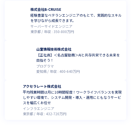
株式会社B-CRUISE
経験豊富なベテランエンジニアのもとで、実践的なスキル
を学びながら成長できます。
サーバーサイドエンジニア
東京都
年収 :
350
-
800
万円
山室情報技術株式会社
【正社員】＜名古屋勤務＞AIと共存共栄できる未来を
目指そう！
プログラマ
愛知県
年収 :
400
-
640
万円
アクセラレート株式会社
平均残業時間は月に10時間程度！ワークライフバランスを実現
しやすい環境で、システム開発・導入・運用にともなうサービ
スを幅広くお任せ
インフラエンジニア
東京都
年収 :
432
-
720
万円