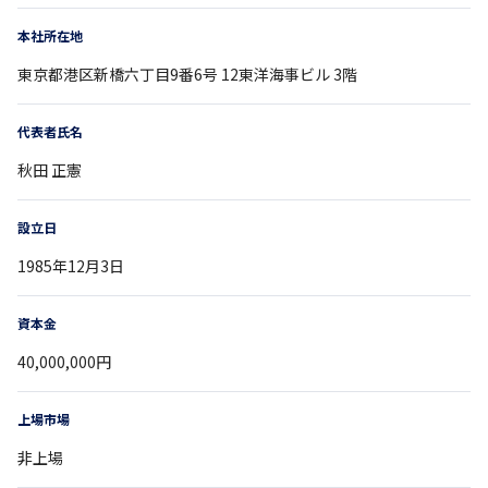
本社所在地
東京都
港区新橋六丁目9番6号
12東洋海事ビル 3階
代表者氏名
秋田 正憲
設立日
1985年12月3日
資本金
40,000,000円
上場市場
非上場