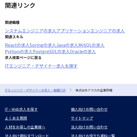
関連リンク
関連職種
システムエンジニア
の求人
アプリケーションエンジニア
の求人
関連スキル
React
の求人
Spring
の求人
Java
の求人
MySQL
の求人
Python
の求人
PostgreSQL
の求人
Oracle
の求人
求人検索ページに戻る
ITエンジニア・デザイナー求人を探す
ITエンジニア・デザイナーの求人・転職TOP
株式会社アスカの企業詳細
IT・Web求人を探す
個人向けお問い合わせ
よくある質問
サイトマップ
人材をお探しの企業様へ
法人向けお問い合わせ
法人向け資料ダウンロード
法人向けお役立ち資料一覧