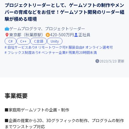
プロジェクトリーダーとして、ゲームソフトの制作やメン
バーの育成などをお任せ！ゲームソフト開発のリーダー経
験が積める環境
ゲームプログラマ、プロジェクトリーダー
東京都（秋葉原駅）
420-500万円
正社員
C#
C++
C言語
Unity
自社サービスあり
リモートワーク可
服装自由
オンライン選考可
フレックス制度あり
ベンチャー企業
残業月20時間未満
2023/5/23
更新
事業概要
■家庭用ゲームソフトの企画・制作
■企画の提案から2D、3Dグラフィックの制作、プログラムの制作
までワンストップ対応