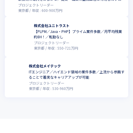
ジェクトでスキルアップを実現
プロジェクトリーダー
東京都
年収 :
600
-
900
万円
株式会社ユニトラスト
【PLPM／Java・PHP】プライム案件多数／月平均残業
約8H！／転勤なし
プロジェクトリーダー
東京都
年収 :
550
-
721
万円
株式会社メイテック
ITエンジニア／ハイエンド領域の案件多数／上流から参画す
ることで着実なキャリアアップが可能
プロジェクトリーダー
東京都
年収 :
530
-
960
万円