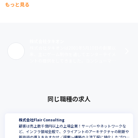
もっと見る
株式会社タキオン
株式会社タキオンは2001年5月10日の創業以
来、主にゲーム制作を通してエンターテイメ
ントの提供をしてきました。コンシューマゲ
ームソフトの開発以外にも、スマートフォン
アプリの制作や遊技機向け液晶表示ソ･･･
同じ職種の求人
株式会社Flair Consulting
顧客は売上数千億円以上の上場企業！サーバーやネットワークな
ど、インフラ領域全般で、クライアントのアーキテクチャの刷新や
新技術の導入をおまかせ／提案～構築の上流工程に特化したプロ