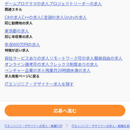
ゲームプログラマ
の求人
プロジェクトリーダー
の求人
関連スキル
C#
の求人
C++
の求人
C言語
の求人
Unity
の求人
同じ勤務地の求人
東京都
の求人
同じ年収帯の求人
年収
400万円
の求人
特徴が近い求人
自社サービスあり
の求人
リモートワーク可
の求人
服装自由
の求人
オンライン選考可
の求人
フレックス制度あり
の求人
ベンチャー企業
の求人
残業月20時間未満
の求人
求人検索ページに戻る
ITエンジニア・デザイナー求人を探す
応募へ進む
ITエンジニア・デザイナーの求人・転職TOP
ITエンジニア・デザイナーの求人・転職を探