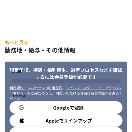
もっと見る
勤務地・給与・その他情報
想定年収、待遇・福利厚生、
選考プロセスなどを確認
勤務地
するには会員登録が必要です
利用規約
、
レバテックID利用規約
、
レバレジーズグループ・プライバシ
ーポリシー
をご確認のうえ、同意いただける場合は会員登録へお進みく
アクセス
ださい。
Googleで登録
Appleでサインアップ
勤務時間