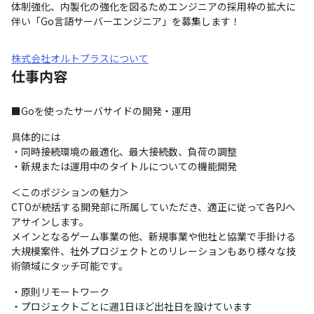
体制強化、内製化の強化を図るためエンジニアの採用枠の拡大に
伴い「Go言語サーバーエンジニア」を募集します！
株式会社オルトプラスについて
仕事内容
■Goを使ったサーバサイドの開発・運用
具体的には

・同時接続環境の最適化、最大接続数、負荷の調整

・新規または運用中のタイトルについての機能開発
＜このポジションの魅力＞

CTOが統括する開発部に所属していただき、適正に従って各PJへ
アサインします。

メインとなるゲーム事業の他、新規事業や他社と協業で手掛ける
大規模案件、社外プロジェクトとのリレーションもあり様々な技
術領域にタッチ可能です。
・原則リモートワーク

・プロジェクトごとに週1日ほど出社日を設けています
