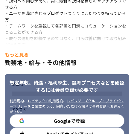
・技術への関心が高く、常に最新の技術を自らキャッチアップで
きる方

・ユーザを満足させるプロダクトづくりにこだわりを持っている
方

・チームワークを重視して各部署と円滑にコミュニケーションを
とることができる方

・既存の運用を継続するのではなく、自ら改善に向けて取り組み
が行える方

・サービスの安定性とコストの双方を考慮し、バランスの良い判
もっと見る
断が行える方
勤務地・給与・その他情報
想定年収、待遇・福利厚生、
選考プロセスなどを確認
勤務地
するには会員登録が必要です
利用規約
、
レバテックID利用規約
、
レバレジーズグループ・プライバシ
ーポリシー
をご確認のうえ、同意いただける場合は会員登録へお進みく
アクセス
ださい。
Googleで登録
勤務時間