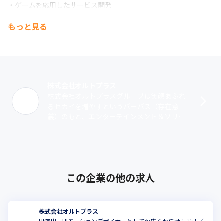
・ゲームを応用したサービス開発

・地方拠点によるサポート体制

もっと見る
これらを構築し、熱狂するプロダクトを提供しています。
株式会社オルトプラス
株式会社オルトプラスグループは笑顔あふれ
るセカイを増やすというパーパス（存在意
義）のもと、エンターテインメント＆ソリュ
ーション事業としてスマートフォン向けアプ
リケーションを中心としたオンラインゲーム
の･･･
この企業の他の求人
株式会社オルトプラス
UI演出・UIモーションデザイナーとして幅広くお任せします／