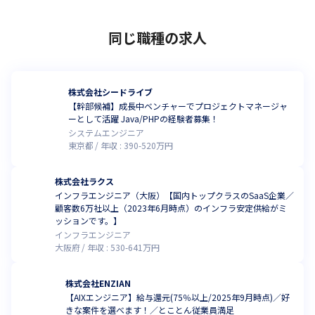
同じ職種の求人
株式会社シードライブ
【幹部候補】成長中ベンチャーでプロジェクトマネージャ
ーとして活躍 Java/PHPの経験者募集！
システムエンジニア
東京都
年収 :
390
-
520
万円
株式会社ラクス
インフラエンジニア（大阪）【国内トップクラスのSaaS企業／
顧客数6万社以上（2023年6月時点）のインフラ安定供給がミ
ッションです。】
インフラエンジニア
大阪府
年収 :
530
-
641
万円
株式会社ENZIAN
【AIXエンジニア】給与還元(75％以上/2025年9月時点)／好
きな案件を選べます！／とことん従業員満足