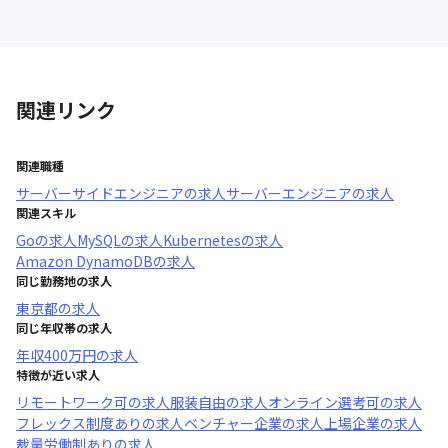
関連リンク
関連職種
サーバーサイドエンジニア
の求人
サーバーエンジニア
の求人
関連スキル
Go
の求人
MySQL
の求人
Kubernetes
の求人
Amazon DynamoDB
の求人
同じ勤務地の求人
東京都
の求人
同じ年収帯の求人
年収
400万円
の求人
特徴が近い求人
リモートワーク可
の求人
服装自由
の求人
オンライン選考可
の求人
フレックス制度あり
の求人
ベンチャー企業
の求人
上場企業
の求人
裁量労働制あり
の求人