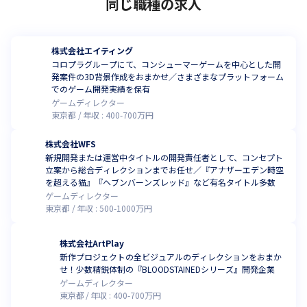
同じ職種の求人
株式会社エイティング
コロプラグループにて、コンシューマーゲームを中心とした開
発案件の3D背景作成をおまかせ／さまざまなプラットフォーム
でのゲーム開発実績を保有
ゲームディレクター
東京都
年収 :
400
-
700
万円
株式会社WFS
新規開発または運営中タイトルの開発責任者として、コンセプト
立案から総合ディレクションまでお任せ／『アナザーエデン時空
を超える猫』『ヘブンバーンズレッド』など有名タイトル多数
ゲームディレクター
東京都
年収 :
500
-
1000
万円
株式会社ArtPlay
新作プロジェクトの全ビジュアルのディレクションをおまか
せ！少数精鋭体制の『BLOODSTAINEDシリーズ』開発企業
ゲームディレクター
東京都
年収 :
400
-
700
万円