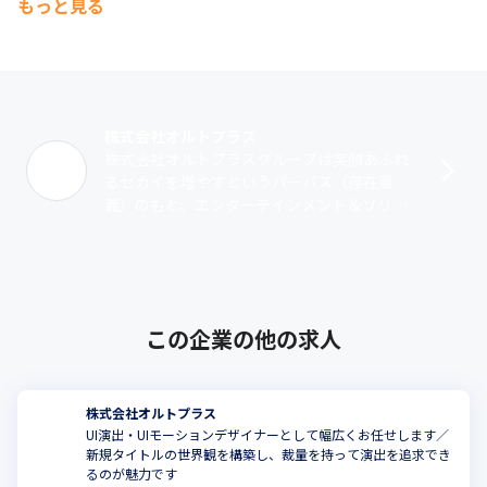
もっと見る
アバターを活用してサポートするサービス「AIナビゲーター」の
3Dアバターの制作等を受託し、サービス提供を開始しています。

※株式会社NTTデータが開発を担当し、オルトプラスは利用者を
サポートするAIナビゲーターの3Dアバター制作、アプリケーショ
ンのUI／UX実装を担当しました。

直近のリリース詳細
株式会社オルトプラス
▶https://www.altplus.co.jp/topics/20240725
株式会社オルトプラスグループは笑顔あふれ
るセカイを増やすというパーパス（存在意
<ゲームアライアンス事業>

義）のもと、エンターテインメント＆ソリュ
グループ会社の株式会社STANDにて人材マッチングやゲーム会社
ーション事業としてスマートフォン向けアプ
の支援などをはじめとした、

リケーションを中心としたオンラインゲーム
クリエイター人材事業、顧客常駐型でのゲームを始めとしたアプ
の･･･
リケーション、ソフトウェアの開発を行っています。
＜人材派遣事業＞

この企業の他の求人
ゲーム業界に特化した人材をクライアント企業に派遣し、プロジ
ェクトの開発支援を行うサービスを行っています。高品質なゲー
ム制作や運営をサポートするための人材を迅速かつ効率的に派遣
します。専門的な人材を提供することで、クライアントのプロジ
株式会社オルトプラス
ェクト成功に貢献し、業界全体の成長をサポートしています。
UI演出・UIモーションデザイナーとして幅広くお任せします／
新規タイトルの世界観を構築し、裁量を持って演出を追求でき
＜その他＞

るのが魅力です