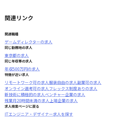
関連リンク
関連職種
ゲームディレクター
の求人
同じ勤務地の求人
東京都
の求人
同じ年収帯の求人
年収
500万円
の求人
特徴が近い求人
リモートワーク可
の求人
服装自由
の求人
副業可
の求人
オンライン選考可
の求人
フレックス制度あり
の求人
新技術に積極的
の求人
ベンチャー企業
の求人
残業月20時間未満
の求人
上場企業
の求人
求人検索ページに戻る
ITエンジニア・デザイナー求人を探す