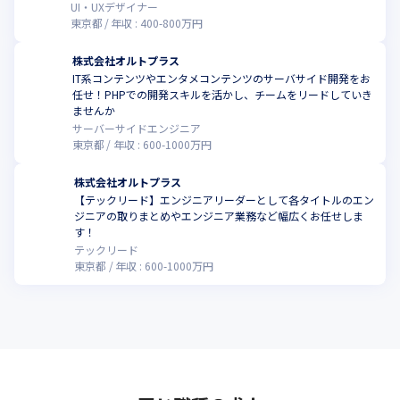
・ゲーム運営に強い組織

UI・UXデザイナー
東京都
年収 :
400
-
800
万円
・専門子会社によるタイトル群

・ゲームを応用したサービス開発

株式会社オルトプラス
・地方拠点によるサポート体制

IT系コンテンツやエンタメコンテンツのサーバサイド開発をお
これらを構築し、熱狂するプロダクトを提供しています。
任せ！PHPでの開発スキルを活かし、チームをリードしていき
ませんか
サーバーサイドエンジニア
東京都
年収 :
600
-
1000
万円
株式会社オルトプラス
【テックリード】エンジニアリーダーとして各タイトルのエン
ジニアの取りまとめやエンジニア業務など幅広くお任せしま
す！
テックリード
東京都
年収 :
600
-
1000
万円