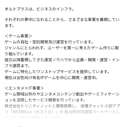
オルトプラスは、ビジネスのインフラ。
それぞれの夢中になれることから、さまざまな事業を展開してい
ます。
＜ゲーム事業＞

ゲームの自社・受託開発及び運営を行っています。

ジャンルにとらわれず、ユーザーを第一に考えたゲーム作りに取
り組んでいます。

設立以降蓄積してきた運営ノウハウから企画・開発・運営・イン
フラ運用まで、

ゲームに特化したワンストップサービスを提供しています。

現在は女性向け有名IPゲームを中心に開発・運営中。
＜エンタメ×IT事業＞

ゲーム領域以外のやエンタメコンテンツ創出やゲーミフィケーシ
ョンを活用したサービス開発を行っています。

株式会社トリニティノットと業務提携し、 俳優チャット小説アプ
リ「KISSMILLe（キスミル）」の 独占的共同運営パートナーとし
てアプリ運営を開始しています。

その他、町田市の様々な行政手続きを、ジェネレーティブAIと3D