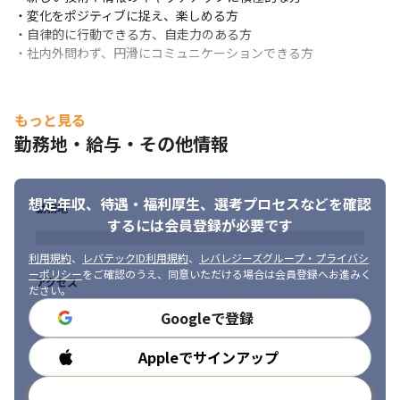
・変化をポジティブに捉え、楽しめる方

・自律的に行動できる方、自走力のある方

・社内外問わず、円滑にコミュニケーションできる方
もっと見る
勤務地・給与・その他情報
想定年収、待遇・福利厚生、
選考プロセスなどを確認
勤務地
するには会員登録が必要です
利用規約
、
レバテックID利用規約
、
レバレジーズグループ・プライバシ
ーポリシー
をご確認のうえ、同意いただける場合は会員登録へお進みく
アクセス
ださい。
Googleで登録
Appleでサインアップ
勤務時間
メールアドレスで登録