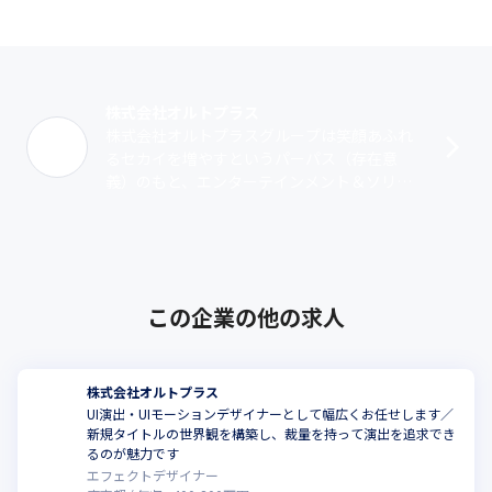
株式会社オルトプラス
株式会社オルトプラスグループは笑顔あふれ
るセカイを増やすというパーパス（存在意
義）のもと、エンターテインメント＆ソリュ
ーション事業としてスマートフォン向けアプ
リケーションを中心としたオンラインゲーム
の･･･
この企業の他の求人
株式会社オルトプラス
UI演出・UIモーションデザイナーとして幅広くお任せします／
新規タイトルの世界観を構築し、裁量を持って演出を追求でき
るのが魅力です
エフェクトデザイナー