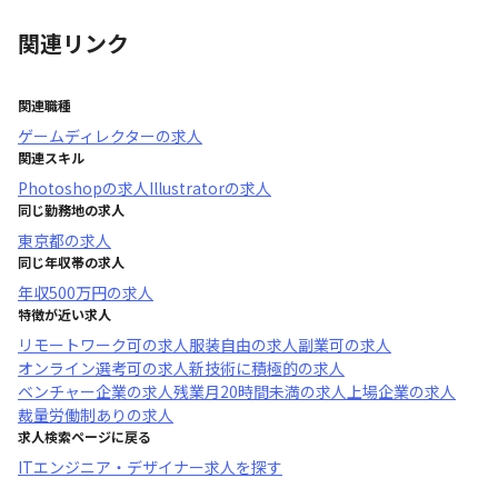
関連リンク
関連職種
ゲームディレクター
の求人
関連スキル
Photoshop
の求人
Illustrator
の求人
同じ勤務地の求人
東京都
の求人
同じ年収帯の求人
年収
500万円
の求人
特徴が近い求人
リモートワーク可
の求人
服装自由
の求人
副業可
の求人
オンライン選考可
の求人
新技術に積極的
の求人
ベンチャー企業
の求人
残業月20時間未満
の求人
上場企業
の求人
裁量労働制あり
の求人
求人検索ページに戻る
ITエンジニア・デザイナー求人を探す