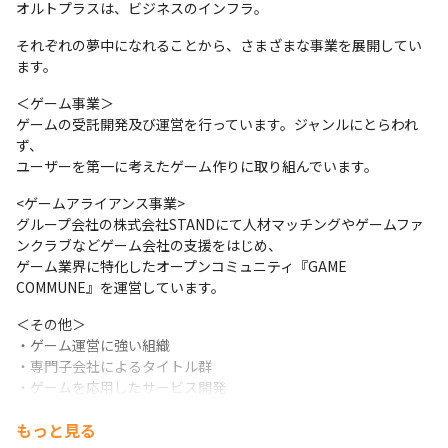
オルトプラスは、ビジネスのインフラ。
それぞれの夢中になれることから、さまざまな事業を展開してい
ます。
＜ゲーム事業＞

ゲームの受託開発及び運営を行っています。ジャンルにとらわれ
ず、

ユーザーを第一に考えたゲーム作りに取り組んでいます。
<ゲームアライアンス事業>

グループ会社の株式会社STANDにて人材マッチングやゲームファ
ンクラブなどゲーム会社の支援をはじめ、

ゲーム業界に特化したオープンコミュニティ『GAME 
COMMUNE』を運営しています。
＜その他＞

・ゲーム運営に強い組織

・専門子会社によるタイトル群

・ゲームを応用したサービス開発

・地方拠点によるサポート体制

もっと見る
これらを構築し、熱狂するプロダクトを提供しています。