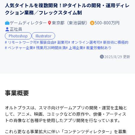
人気タイトルを複数開発！IPタイトルの開発・運用ディレ
クション業務／フレックスタイム制
ゲームディレクター
東京都（東池袋駅）
500-800万円
正社員
Photoshop
Illustrator
リモートワーク可
服装自由
副業可
オンライン選考可
新技術に積極的
ベンチャー企業
残業月20時間未満
上場企業
裁量労働制あり
2025/8/29
更新
事業概要
オルトプラスは、スマホ向けゲームアプリの開発・運営を主軸と
して、アニメ、映画、コミックなどの原作や、俳優・アーティス
トの肖像など各種IPを使用したアプリ開発を行なっています。
これら更なる事業拡大に伴い「コンテンツディレクター」を募集