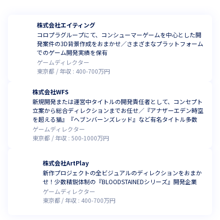
株式会社エイティング
コロプラグループにて、コンシューマーゲームを中心とした開
発案件の3D背景作成をおまかせ／さまざまなプラットフォーム
でのゲーム開発実績を保有
ゲームディレクター
東京都
年収 :
400
-
700
万円
株式会社WFS
新規開発または運営中タイトルの開発責任者として、コンセプト
立案から総合ディレクションまでお任せ／『アナザーエデン時空
を超える猫』『ヘブンバーンズレッド』など有名タイトル多数
ゲームディレクター
東京都
年収 :
500
-
1000
万円
株式会社ArtPlay
新作プロジェクトの全ビジュアルのディレクションをおまか
せ！少数精鋭体制の『BLOODSTAINEDシリーズ』開発企業
ゲームディレクター
東京都
年収 :
400
-
700
万円