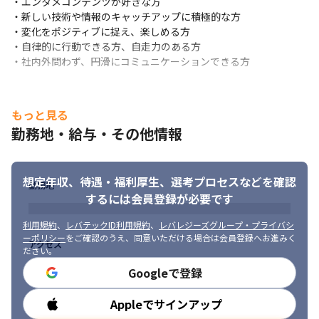
・エンタメコンテンツが好きな方

・新しい技術や情報のキャッチアップに積極的な方

・変化をポジティブに捉え、楽しめる方

・自律的に行動できる方、自走力のある方

・社内外問わず、円滑にコミュニケーションできる方
もっと見る
勤務地・給与・その他情報
想定年収、待遇・福利厚生、
選考プロセスなどを確認
勤務地
するには会員登録が必要です
利用規約
、
レバテックID利用規約
、
レバレジーズグループ・プライバシ
ーポリシー
をご確認のうえ、同意いただける場合は会員登録へお進みく
アクセス
ださい。
Googleで登録
Appleでサインアップ
勤務時間