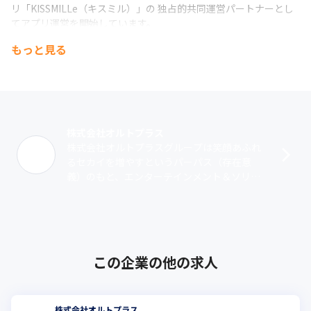
リ「KISSMILLe（キスミル）」の 独占的共同運営パートナーとし
てアプリ運営を開始しています。

その他、町田市の様々な行政手続きを、ジェネレーティブAIと3D
もっと見る
アバターを活用してサポートするサービス「AIナビゲーター」の
3Dアバターの制作等を受託し、サービス提供を開始しています。

※株式会社NTTデータが開発を担当し、オルトプラスは利用者を
サポートするAIナビゲーターの3Dアバター制作、アプリケーショ
ンのUI／UX実装を担当しました。

直近のリリース詳細
株式会社オルトプラス
▶https://www.altplus.co.jp/topics/20240725
株式会社オルトプラスグループは笑顔あふれ
るセカイを増やすというパーパス（存在意
<ゲームアライアンス事業>

義）のもと、エンターテインメント＆ソリュ
グループ会社の株式会社STANDにて人材マッチングやゲーム会社
ーション事業としてスマートフォン向けアプ
の支援などをはじめとした、

リケーションを中心としたオンラインゲーム
クリエイター人材事業、顧客常駐型でのゲームを始めとしたアプ
の･･･
リケーション、ソフトウェアの開発を行っています。
＜人材派遣事業＞

この企業の他の求人
ゲーム業界に特化した人材をクライアント企業に派遣し、プロジ
ェクトの開発支援を行うサービスを行っています。高品質なゲー
ム制作や運営をサポートするための人材を迅速かつ効率的に派遣
します。専門的な人材を提供することで、クライアントのプロジ
株式会社オルトプラス