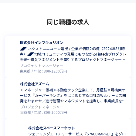
同じ職種の求人
株式会社インフキュリオン
◢◤ ネクストユニコーン選出 / 企業評価額243億（2024年3月時
点）◢◤地域コミュニティの発展にもつながるFintechプロダクト
開発～導入マネジメントを牽引するプロジェクトマネージャー募
集！
プロジェクトマネージャー
東京都
年収 :
800
-
1200
万円
株式会社アズーム
＜マネージャー候補＞不動産テック企業にて、月極駐車場検索サ
ービス『カーパーキング』をはじめとする自社のWebサービス開
発をおまかせ／進行管理やマネジメントを担当し、事業成長を牽
引
プロジェクトマネージャー
東京都
年収 :
800
-
1000
万円
株式会社スペースマーケット
シェアリングエコノミーサービス『SPACEMARKET』をグロ