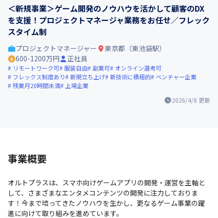
＜新規事業＞ゲーム開発のノウハウを活かして顧客のDX
を支援！プロジェクトマネージャ業務をお任せ／フレック
スタイム制
プロジェクトマネージャー
東京都（東池袋駅）
600-1200万円
正社員
リモートワーク可
服装自由
副業可
オンライン選考可
フレックス制度あり
新規立ち上げ
新技術に積極的
ベンチャー企業
残業月20時間未満
上場企業
2026/4/8
更新
事業概要
オルトプラスは、スマホ向けゲームアプリの開発・運営を主軸と
して、さまざまなエンタメコンテンツの開発に注力しておりま
す！今まで培ってきたノウハウを生かし、更なるゲーム事業の躍
進に向けて取り組みを進めています。