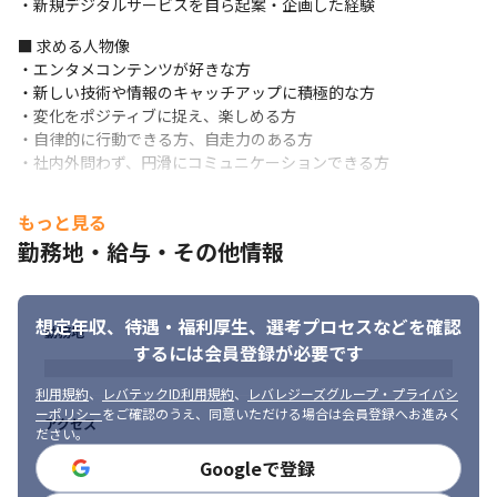
・新規デジタルサービスを自ら起案・企画した経験
■ 求める人物像

・エンタメコンテンツが好きな方

・新しい技術や情報のキャッチアップに積極的な方

・変化をポジティブに捉え、楽しめる方

・自律的に行動できる方、自走力のある方

・社内外問わず、円滑にコミュニケーションできる方
もっと見る
勤務地・給与・その他情報
想定年収、待遇・福利厚生、
選考プロセスなどを確認
勤務地
するには会員登録が必要です
利用規約
、
レバテックID利用規約
、
レバレジーズグループ・プライバシ
ーポリシー
をご確認のうえ、同意いただける場合は会員登録へお進みく
アクセス
ださい。
Googleで登録