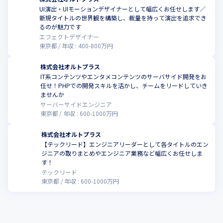
ェクト成功に貢献し、業界全体の成長をサポートしています。
UI演出・UIモーションデザイナーとして幅広くお任せします／
新規タイトルの世界観を構築し、裁量を持って演出を追求でき
＜その他＞

るのが魅力です
・ゲーム運営に強い組織

エフェクトデザイナー
東京都
年収 :
400
-
800
万円
・専門子会社によるタイトル群

・ゲームを応用したサービス開発

株式会社オルトプラス
・地方拠点によるサポート体制

IT系コンテンツやエンタメコンテンツのサーバサイド開発をお
これらを構築し、熱狂するプロダクトを提供しています。
任せ！PHPでの開発スキルを活かし、チームをリードしていき
ませんか
サーバーサイドエンジニア
東京都
年収 :
600
-
1000
万円
株式会社オルトプラス
【テックリード】エンジニアリーダーとして各タイトルのエン
ジニアの取りまとめやエンジニア業務など幅広くお任せしま
す！
テックリード
東京都
年収 :
600
-
1000
万円