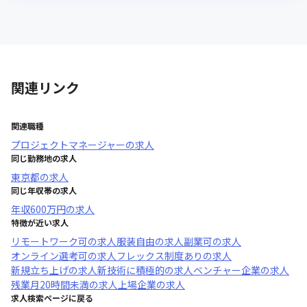
関連リンク
関連職種
プロジェクトマネージャー
の求人
同じ勤務地の求人
東京都
の求人
同じ年収帯の求人
年収
600万円
の求人
特徴が近い求人
リモートワーク可
の求人
服装自由
の求人
副業可
の求人
オンライン選考可
の求人
フレックス制度あり
の求人
新規立ち上げ
の求人
新技術に積極的
の求人
ベンチャー企業
の求人
残業月20時間未満
の求人
上場企業
の求人
求人検索ページに戻る