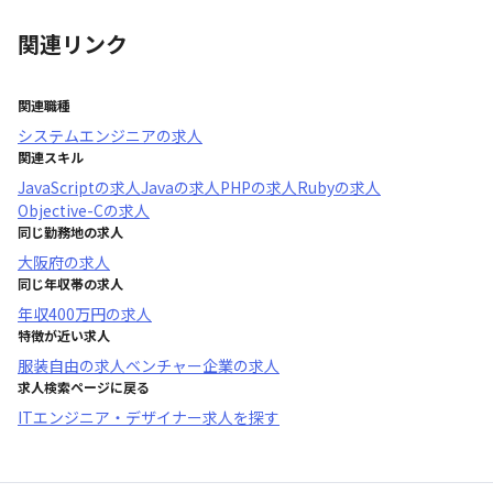
関連リンク
関連職種
システムエンジニア
の求人
関連スキル
JavaScript
の求人
Java
の求人
PHP
の求人
Ruby
の求人
Objective-C
の求人
同じ勤務地の求人
大阪府
の求人
同じ年収帯の求人
年収
400万円
の求人
特徴が近い求人
服装自由
の求人
ベンチャー企業
の求人
求人検索ページに戻る
ITエンジニア・デザイナー求人を探す