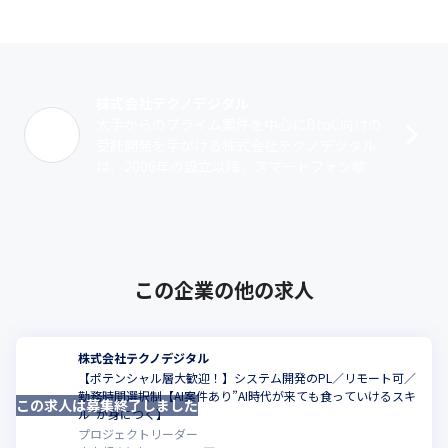
株式会社テクノデジタル
大手からのプライム案件を中心にBtoC向けの
受託開発を手がける株式会社テクノデジタル
は、2006年の設立以降、スマートフォン黎明
期よりアプリ開発やWebサイト構築を行って
きました。2015年にはUI/･･･
この企業の他の求人
株式会社テクノデジタル
【ポテンシャル層大歓迎！】システム開発のPL／リモート可／
勤務時間選択制【AI案件あり”AI時代が来ても食っていけるスキ
この求人は募集終了しました
こ
ル”が身につく】
プロジェクトリーダー