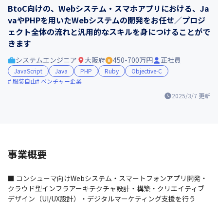
BtoC向けの、Webシステム・スマホアプリにおける、Ja
vaやPHPを用いたWebシステムの開発をお任せ／プロジ
ェクト全体の流れと汎用的なスキルを身につけることがで
きます
システムエンジニア
大阪府
450-700万円
正社員
JavaScript
Java
PHP
Ruby
Objective-C
服装自由
ベンチャー企業
2025/3/7
更新
事業概要
■ コンシューマ向けWebシステム・スマートフォンアプリ開発・
クラウド型インフラアーキテクチャ設計・構築・クリエイティブ
デザイン（UI/UX設計）・デジタルマーケティング支援を行う