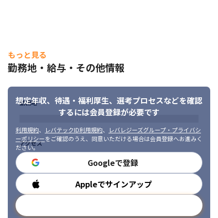
■ この仕事の面白み、魅力

・当社ではフェーズごとに担当者を分けるのではなく、最上流工
程であるお客様へのヒアリングから企画出し、要件定義、各種設
計、開発/品質管理、テスト、リリース、そしてその後の運用保守
まで一連の流れを担っているので、プロジェクト全体の流れと汎
用的なスキルを身につけることができます

もっと見る
・裁量権のある環境でこれまでの経験を活かした業務や、新しい
勤務地・給与・その他情報
領域にもチャレンジすることが可能です
想定年収、待遇・福利厚生、
選考プロセスなどを確認
勤務地
するには会員登録が必要です
利用規約
、
レバテックID利用規約
、
レバレジーズグループ・プライバシ
ーポリシー
をご確認のうえ、同意いただける場合は会員登録へお進みく
アクセス
ださい。
Googleで登録
Appleでサインアップ
勤務時間
メールアドレスで登録