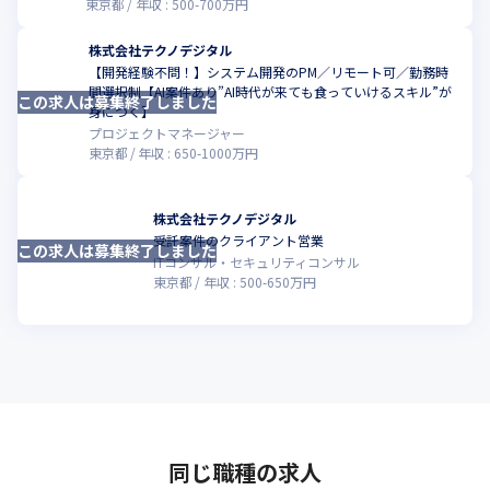
東京都
年収 :
500
-
700
万円
株式会社テクノデジタル
【開発経験不問！】システム開発のPM／リモート可／勤務時
間選択制【AI案件あり”AI時代が来ても食っていけるスキル”が
この求人は募集終了しました
こ
身につく】
プロジェクトマネージャー
東京都
年収 :
650
-
1000
万円
株式会社テクノデジタル
受託案件のクライアント営業
この求人は募集終了しました
こ
ITコンサル・セキュリティコンサル
東京都
年収 :
500
-
650
万円
同じ職種の求人