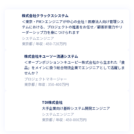
株式会社クラックスシステム
＜東京・PM＞エンジニアが中心の会社！医療法人向け管理シス
テムにおける、プロジェクトの推進をお任せ／顧客折衝力やリ
ーダーシップ力を身につけられます
システムエンジニア
東京都
年収 :
450
-
720
万円
株式会社キユーソー流通システム
＜オープンポジション＞キユーピー株式会社から生まれた「食
品」をメインに扱う総合物流企業でエンジニアとして活躍しま
せんか？
プロジェクトマネージャー
東京都
年収 :
350
-
400
万円
TDI株式会社
大手企業向け基幹システム開発エンジニア
システムエンジニア
東京都
年収 :
450
-
800
万円